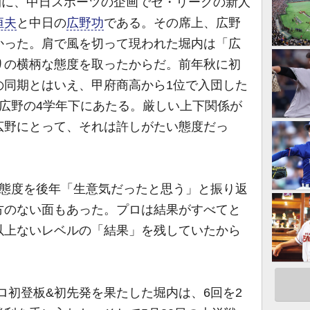
間に、中日スポーツの企画でセ・リーグの新人
恒夫
と中日の
広野功
である。その席上、広野
かった。肩で風を切って現われた堀内は「広
りの横柄な態度を取ったからだ。前年秋に初
の同期とはいえ、甲府商高から1位で入団した
広野の4学年下にあたる。厳しい上下関係が
広野にとって、それは許しがたい態度だっ
態度を後年「生意気だったと思う」と振り返
方のない面もあった。プロは結果がすべてと
以上ないレベルの「結果」を残していたから
プロ初登板&初先発を果たした堀内は、6回を2