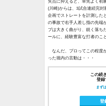
失点に抑えると、幸先よく初勝
(川崎)からは、3試合連続完
企画でストレートを計測したと
の事故で右手人差し指の先端
ブは大きく曲がり、鋭く落ち
ールに、経験豊富な打者のこ
なんだ、プロってこの程度か
った堀内の言動は・・・
この続
登録
まず
登