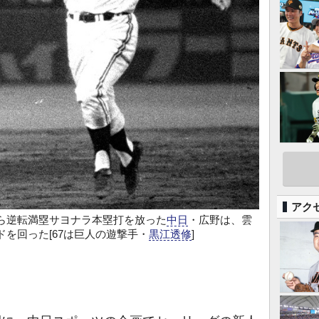
アク
ら逆転満塁サヨナラ本塁打を放った
中日
・広野は、雲
を回った[67は巨人の遊撃手・
黒江透修
]