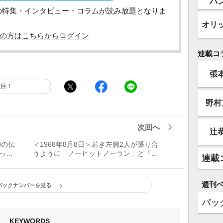
バ
の特集・インタビュー・コラムが読み放題となりま
オリ
の方はこちらからログイン
連載コ
張
注目！
野村
次回へ
辻
神の伝
＜1968年8月8日＞若き左腕2人が張り合
った
うように「ノーヒットノーラン」と「16
連載
奪三振」を同時に達成した日
週刊
バックナンバーを見る
バッ
KEYWORDS