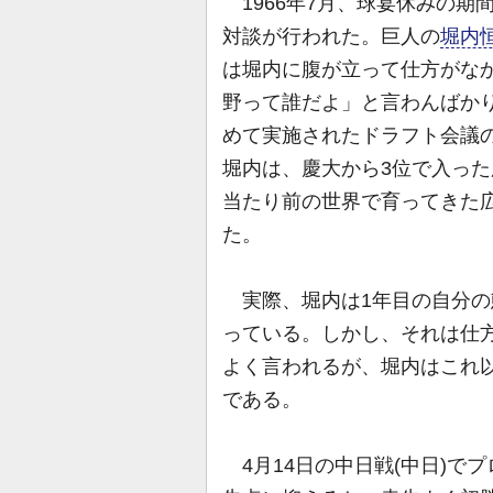
1966年7月、球宴休みの期
対談が行われた。巨人の
堀内
は堀内に腹が立って仕方がな
野って誰だよ」と言わんばか
めて実施されたドラフト会議
堀内は、慶大から3位で入った
当たり前の世界で育ってきた
た。
実際、堀内は1年目の自分の
っている。しかし、それは仕
よく言われるが、堀内はこれ
である。
4月14日の中日戦(中日)で