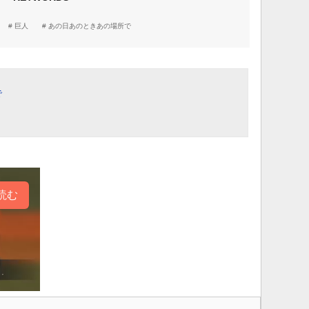
巨人
あの日あのときあの場所で
で
読む