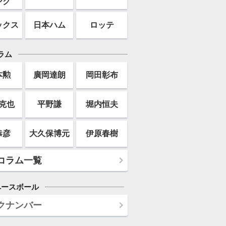
ンク
ックス
日本ハム
ロッテ
ラム
本勲
廣岡達朗
岡田彰布
克也
平野謙
堀内恒夫
恭彦
大久保博元
伊原春樹
コラム一覧
ベースボール
クナンバー