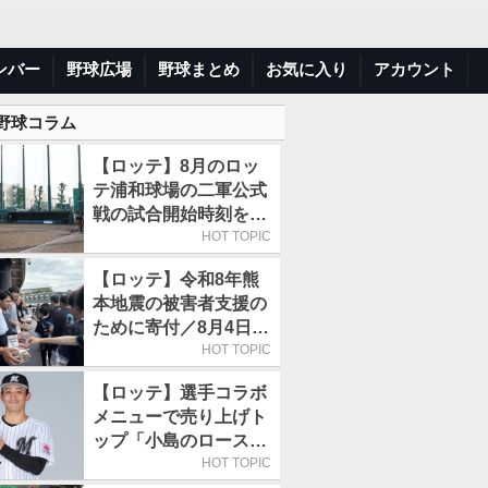
ンバー
野球広場
野球まとめ
お気に入り
アカウント
 野球コラム
【ロッテ】8月のロッ
テ浦和球場の二軍公式
戦の試合開始時刻を午
前10時30分に変更
HOT TOPIC
【ロッテ】令和8年熊
本地震の被害者支援の
ために寄付／8月4日に
は選手たちが募金箱を
HOT TOPIC
持って球場に立つ
【ロッテ】選手コラボ
メニューで売り上げト
ップ「小島のロースト
ビーフ丼」が4年連続
HOT TOPIC