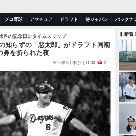
プロ野球
アマチュア
ドラフト
侍ジャパン
バックナ
新着
球界の記念日にタイムスリップ
いもの知らずの「悪太郎」がドラフト同期
の鼻を折られた夜
2025年8月2日(土) 11:00
3