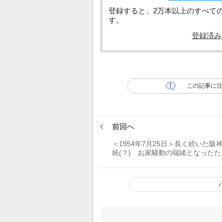
登録すると、2万本以上のすべて
す。
登録済み
この記事に
前回へ
＜1954年7月25日＞長く続いた阪
統(？) お家騒動の端緒となったた
1球の「スイング」