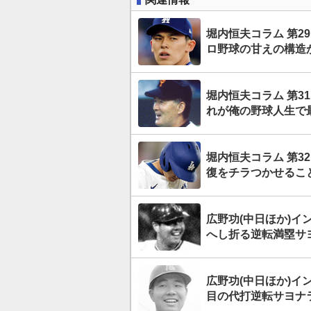
堀内恒夫コラム 第
ロ野球の甘えの構造
堀内恒夫コラム 第
れが俺の野球人生で
堀内恒夫コラム 第3
復をチラつかせるこ
広野功(中日ほか)イ
へし折る逆転満塁サ
広野功(中日ほか)イ
目の代打逆転サヨナ