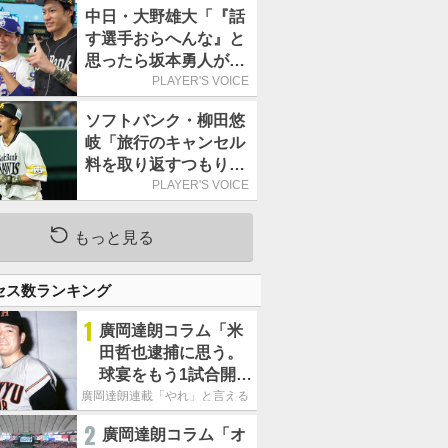
で1万食を突破
中日・大野雄大「『話
す選手おらへんな』と
思ったら坂本勇人が来
た！」／オールスター
PLAYER'S VOICE
ソフトバンク・柳田悠
岐「旅行のキャンセル
料を取り返すつもりで
出場しました(笑)」／
PLAYER'S VOICE
オールスター
もっと見る
セス数ランキング
1
廣岡達朗コラム「米
田哲也逮捕に思う。
球宴をもう1試合開催
でOB救済を」
廣岡達朗連載「やれ」と言える信念
2
廣岡達朗コラム「オ