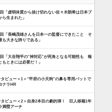
29回「虚弱体質から抜け切れない佐々木朗希は日本プ
から生まれた」
31回「長嶋茂雄さんを日本一の監督にできたこと そ
最も大きな誇りである」
2回「大谷翔平の“神対応”が死角となる可能性も 報
ともときには必要だ！」
ンタビュー＜1＞“甲府の小天狗”の鼻を専用バットで
ヨナラHR
ンタビュー＜2＞自身2本目の劇的弾！ 巨人移籍1年
ラ満塁アーチ