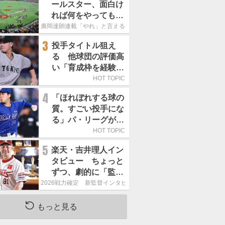
ールスター、面白け
れば何をやってもい
いという発想は大間
廣岡達朗連載「やれ」と言える信念
違い」
3
投手タイトル狙え
る 他球団の評価高
い「育成枠を経験し
た巨人の左腕」は
HOT TOPIC
4
「ほれぼれする球の
質。すごい投手にな
る」パ・リーグが驚
いた「中日の左腕」
HOT TOPIC
は
5
楽天・吉井理人イン
タビュー ちょっと
ずつ、劇的に「監督
が代わると何もかも
2026戦力確定 新監督インタビュー
が変わるというの
は、チームにとって
もっと見る
良くないことなんで