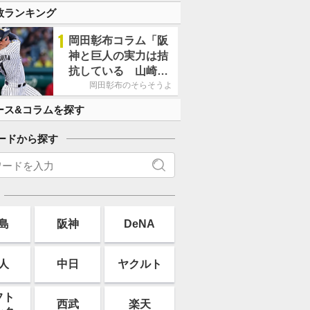
す」
数ランキング
1
岡田彰布コラム「阪
神と巨人の実力は拮
抗している 山崎、
小笠原の存在は大き
岡田彰布のそらそうよ
い」
ース&コラムを探す
ードから探す
島
阪神
DeNA
人
中日
ヤクルト
フト
西武
楽天