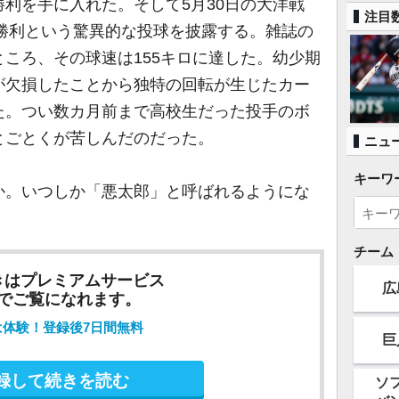
利を手に入れた。そして5月30日の大洋戦
注目
封勝利という驚異的な投球を披露する。雑誌の
ころ、その球速は155キロに達した。幼少期
が欠損したことから独特の回転が生じたカー
た。つい数カ月前まで高校生だった投手のボ
とごとくが苦しんだのだった。
ニュ
キーワ
。いつしか「悪太郎」と呼ばれるようにな
チーム
きはプレミアムサービス
広
でご覧になれます。
は体験！登録後7日間無料
巨
録して続きを読む
ソ