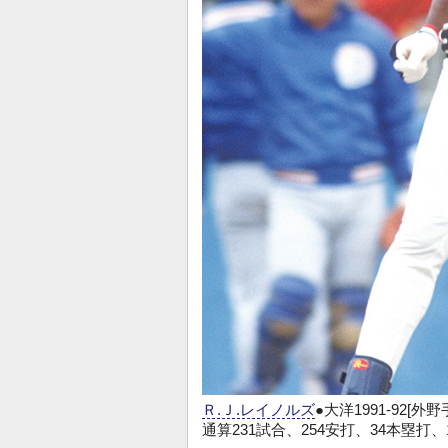
Ｒ.Ｊ.レイノルズ
●大洋1991-92[外
通算231試合、254安打、34本塁打、1