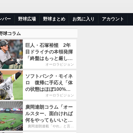
ンバー
野球広場
野球まとめ
お気に入り
アカウント
 野球コラム
巨人・石塚裕惺 2年
目ドライチの本領発揮
「終盤はもっと厳しい
戦いが続いていく。チ
オーロラビジョン
ームの力になれるよう
ソフトバンク・モイネ
に」／後半戦に息巻
ロ 復帰に手応え「体
く！
の状態はほぼ100%」
／後半戦に息巻く！
オーロラビジョン
廣岡達朗コラム「オー
ルスター、面白ければ
何をやってもいいとい
う発想は大間違い」
廣岡達朗連載「やれ」と言え
る信念