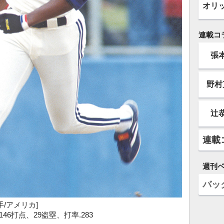
オリ
連載コ
張
野村
辻
連載
週刊
バッ
野手/アメリカ]
46打点、29盗塁、打率.283