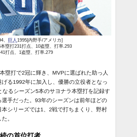
94、
巨人
1995[内野手/アメリカ]
6本塁打231打点、10盗塁、打率.293
41打点、1盗塁、打率.279
8本塁打で2冠に輝き、MVPに選ばれた助っ人
げる1992年に加入し、優勝の立役者となっ
となるシーズン5本のサヨナラ本塁打を記録す
選手だった。93年のシーズンは前年ほどの
本シリーズでは1、2戦で打ちまくり、野村
した。
連続の首位打者