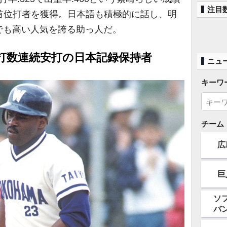
注目
9で首位打者を獲得。日本語も積極的に話し、明
でも高い人気を誇る助っ人だ。
打数連続安打の日本記録保持者
ニュ
キーワ
チーム
広
巨
ソ
バ