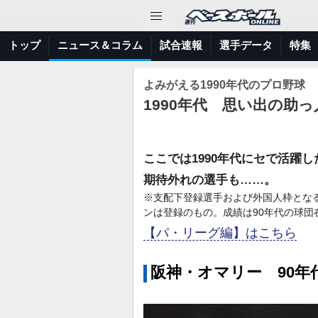
トップ
ニュース＆コラム
試合速報
選手データ
特集
よみがえる1990年代のプロ野球
1990年代 思い出の助
ここでは1990年代にセで活躍
期待外れの選手も……。
※支配下登録選手および外国人枠とな
ンは登録のもの。成績は90年代の球団
【パ・リーグ編】はこちら
阪神・オマリー 90