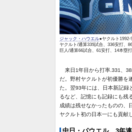
ジャック・ハウエル
●ヤクルト1992-
ヤクルト/通算339試合、336安打、8
巨人/通算66試合、61安打、14本塁打
来日1年目から打率.331、3
だ。野村ヤクルトが初優勝を遂
た。翌93年には、日本新記録
るなど、記憶にも記録にも残る
成績は残せなかったものの、日
ヤクルト初の日本一にも貢献
中日・パウエル 3年