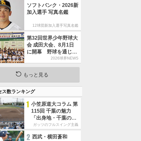
ソフトバンク・2026新
加入選手 写真名鑑
12球団新加入選手写真名鑑
第32回世界少年野球大
会 成田大会、8月1日
に開幕 野球を通じた
国際交流&友情の輪
2026球界NEWS
もっと見る
セス数ランキング
1
小笠原道大コラム 第
115回 千葉の魅力
「出身地・千葉の話
の続き。昔から野球
ガッツのフルスイング主義
熱の高い土地柄で
2
西武・横田蒼和
す」