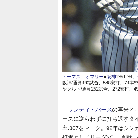
トーマス・オマリー
●
阪神
1991-94、
阪神/通算490試合、548安打、74本塁
ヤクルト/通算252試合、272安打、4
ランディ・バース
の再来と
ースに逆らわずに打ち返すタイ
率.307をマーク。92年はシン
打者としてリーグ2位に貢献。打