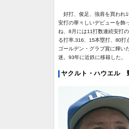
好打、俊足、強肩を買われ19
安打の華々しいデビューを飾
ね、8月には11打数連続安打
る打率.316、15本塁打、8
ゴールデン・グラブ賞に輝いた
迷。93年に近鉄に移籍した。
ヤクルト・ハウエル 