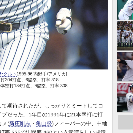
ヤクルト
1995-96[内野手/アメリカ]
打304打点、6盗塁、打率.318
9本塁打184打点、9盗塁、打率.308
して期待されたが、しっかりとミートしてコ
プだった。1年目の1991年に21本塁打に打
カメ(
新庄剛志
・
亀山努
)フィーバーの中、中軸
率.325で出塁率.460という素晴らしい成績