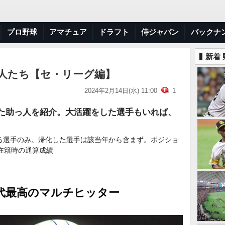
プロ野球
アマチュア
ドラフト
侍ジャパン
バックナ
新着
っ人たち【セ・リーグ編】
2024年2月14日(水) 11:00
1
した助っ人を紹介。大活躍をした選手もいれば、
る選手のみ。帰化した選手は該当年から含まず。ポジショ
在籍時の通算成績
年代最高のマルチヒッター