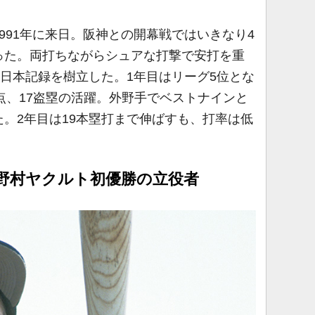
91年に来日。阪神との開幕戦ではいきなり4
った。両打ちながらシュアな打撃で安打を重
の日本記録を樹立した。1年目はリーグ5位とな
0打点、17盗塁の活躍。外野手でベストナインと
。2年目は19本塁打まで伸ばすも、打率は低
野村ヤクルト初優勝の立役者