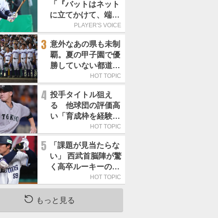
「『バットはネット
に立てかけて、端に
置くんだぞ』と栗山
PLAYER'S VOICE
巧さんに教えていた
3
意外なあの県も未制
だきました」／憧れ
覇。夏の甲子園で優
の人からの金言
勝していない都道府
県はどこ？
HOT TOPIC
4
投手タイトル狙え
る 他球団の評価高
い「育成枠を経験し
た巨人の左腕」は
HOT TOPIC
5
「課題が見当たらな
い」 西武首脳陣が驚
く高卒ルーキーの高
い“完成度”
HOT TOPIC
もっと見る