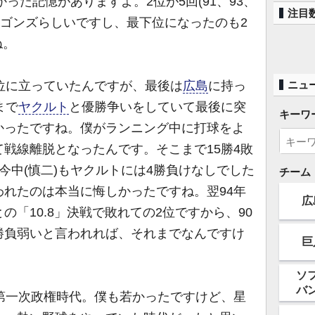
った記憶がありますよ。2位が5回(91、93、
注目
ドラゴンズらしいですし、最下位になったのも2
ね。
ニュ
位に立っていたんですが、最後は
広島
に持っ
まで
ヤクルト
と優勝争いをしていて最後に突
キーワ
かったですね。僕がランニング中に打球をよ
戦線離脱となったんです。そこまで15勝4敗
今中(慎二)もヤクルトには4勝負けなしでした
チーム
れたのは本当に悔しかったですね。翌94年
広
との「10.8」決戦で敗れての2位ですから、90
勝負弱いと言われれば、それまでなんですけ
巨
ソ
バ
第一次政権時代。僕も若かったですけど、星