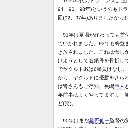
1990年代のドラゴンズは強か
94、96、98年)というのも
回(92、97年)ありましたから
91年は夏場が終わっても首
ていかれました。93年も終盤
き放されました。これは悔し
けようとして右鎖骨を骨折して
でヤクルト戦は6勝負けなし。
から、ヤクルトに優勝をさらわ
は皆さんもご存知、長嶋
巨人
年前半はよくやってますよ。
ど(笑)。
90年はまだ
星野仙一
監督の