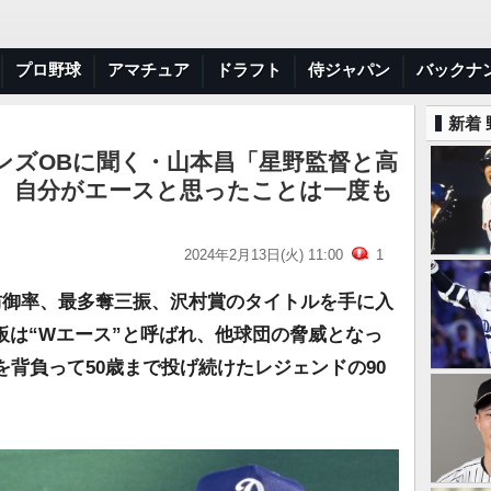
プロ野球
アマチュア
ドラフト
侍ジャパン
バックナ
新着
ンズOBに聞く・山本昌「星野監督と高
年。自分がエースと思ったことは一度も
2024年2月13日(火) 11:00
1
防御率、最多奪三振、沢村賞のタイトルを手に入
板は“Wエース”と呼ばれ、他球団の脅威となっ
を背負って50歳まで投げ続けたレジェンドの90