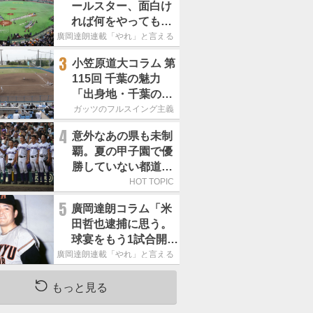
ールスター、面白け
れば何をやってもい
いという発想は大間
廣岡達朗連載「やれ」と言える信念
違い」
3
小笠原道大コラム 第
115回 千葉の魅力
「出身地・千葉の話
の続き。昔から野球
ガッツのフルスイング主義
熱の高い土地柄で
4
意外なあの県も未制
す」
覇。夏の甲子園で優
勝していない都道府
県はどこ？
HOT TOPIC
5
廣岡達朗コラム「米
田哲也逮捕に思う。
球宴をもう1試合開催
でOB救済を」
廣岡達朗連載「やれ」と言える信念
もっと見る