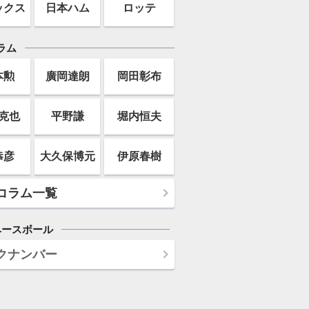
ックス
日本ハム
ロッテ
ラム
本勲
廣岡達朗
岡田彰布
克也
平野謙
堀内恒夫
恭彦
大久保博元
伊原春樹
コラム一覧
ベースボール
クナンバー