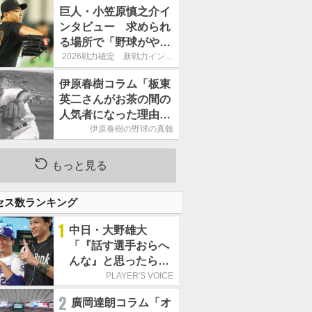
巨人・小笠原慎之介イ
ンタビュー 求められ
る場所で「野球がやり
たくても、欲しいとい
2026戦力確定 新戦力インタ
ビュー
うチームがなかったら
伊原春樹コラム「板東
続けることはできな
英二さんがお茶の間の
い」
人気者になった理由
甲子園の伝説、中日の
伊原春樹の野球の真髄
名投手も大学ノートを
手放さなかった」
もっと見る
セス数ランキング
1
中日・大野雄大
「『話す選手おらへ
んな』と思ったら坂
本勇人が来た！」／
PLAYER'S VOICE
オールスター
2
廣岡達朗コラム「オ