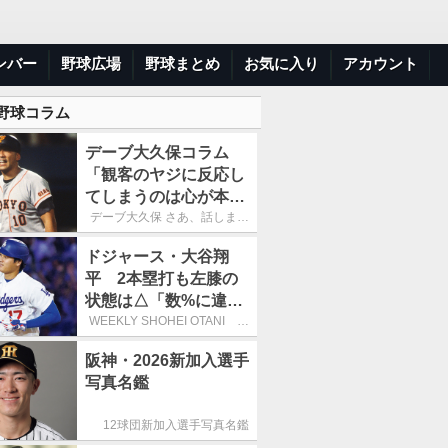
ンバー
野球広場
野球まとめ
お気に入り
アカウント
 野球コラム
デーブ大久保コラム
「観客のヤジに反応し
てしまうのは心が本当
に純粋だからなので
デーブ大久保 さあ、話しまし
ょう！
す」
ドジャース・大谷翔
平 2本塁打も左膝の
状態は△「数%に違和
感があるなら、まだ休
WEEKLY SHOHEI OTANI 二
刀流で呼び込む3連覇
もうという全体的な方
阪神・2026新加入選手
針」
写真名鑑
12球団新加入選手写真名鑑