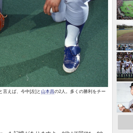
と言えば、今中[左]と
山本昌
の2人。多くの勝利をチー