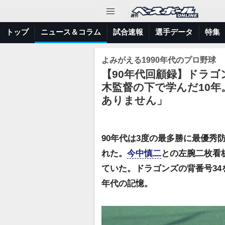
トップ
ニュース＆コラム
試合速報
選手データ
特集
よみがえる1990年代のプロ野球
【90年代回顧録】ドラゴ
木監督の下で学んだ10
ありません」
90年代は3度の最多勝に最優秀
れた。
今中慎二
との左腕二枚看
ていた。ドラゴンズの背番号34
年代の記憶。