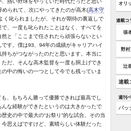
い、熱い野球をやっていた時代だったと思い
オリ
辞められて、次にやってきたのが高木(
高木守
はよく叱られましたが、それが期待の裏返しで
連載コ
逆で、一度も叱られたことはなく、すべてを
張
自然と「ここまで任されたら頑張らないとい
です。僕は93、94年の成績がキャリアハイ
野村
気持ちがつながったのだと思います。本当に
。ただ、そんな高木監督を一度も胴上げでき
辻
生の中の悔いの一つとして今でも残っていま
連載
週刊
ても、もちろん勝って優勝できれば最高でし
あんな経験ができたというのは大きかったで
バッ
歴史の中で最大の“お祭り”的な試合。その当
、今思えばですけど、素晴らしい体験だった