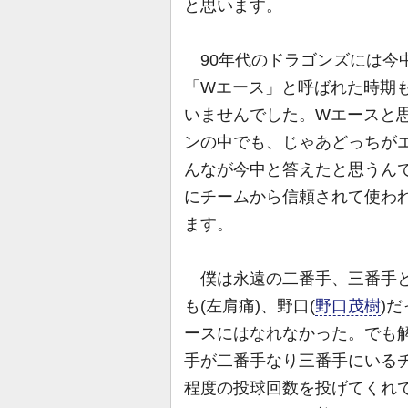
と思います。
90年代のドラゴンズには今
「Wエース」と呼ばれた時期
いませんでした。Wエースと
ンの中でも、じゃあどっちが
んなが今中と答えたと思うんで
にチームから信頼されて使わ
ます。
僕は永遠の二番手、三番手と
も(左肩痛)、野口(
野口茂樹
)
ースにはなれなかった。でも
手が二番手なり三番手にいる
程度の投球回数を投げてくれ