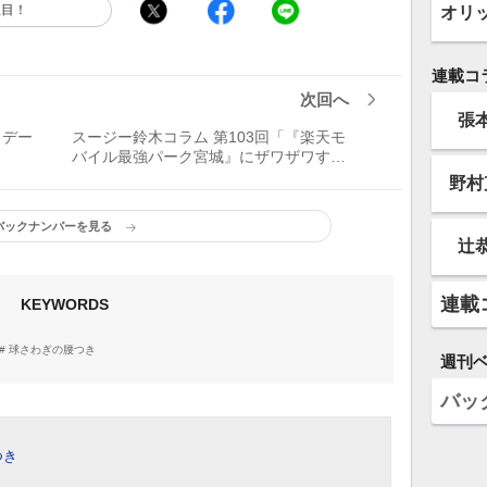
オリ
注目！
連載コ
次回へ
張
日デー
スージー鈴木コラム 第103回「『楽天モ
」
バイル最強パーク宮城』にザワザワす
る」
野村
バックナンバーを見る
辻
連載
KEYWORDS
球さわぎの腰つき
週刊
バッ
つき