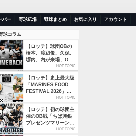
ンバー
野球広場
野球まとめ
お気に入り
アカウント
 野球コラム
【ロッテ】球団OBの
橋本、渡辺俊、久保、
塀内、内が来場、OB
解説も／9月22日開催
HOT TOPIC
の「TEAM26デー」
【ロッテ】史上最大級
「MARINES FOOD
FESTIVAL 2026」第4
弾「KOREAN
HOT TOPIC
FOOD」は9月19～22
【ロッテ】初の球団主
日／初日はビール半額
催のOB戦「ちば興銀
デー
プレゼンツマリーンズ
スペシャルゲーム
HOT TOPIC