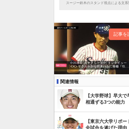
スージー鈴木のスタンド視点による文系
記事を
関連情報
【大学野球】早大で
相通ずる3つの能力
【東京六大学リポー
全試合を遂げた理由