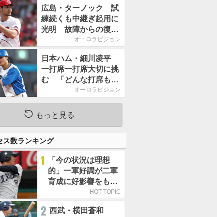
2026」、11月23日開
広島・ターノック 試
催
練続くも中継ぎ起用に
光明 故障からの復帰
期す／助っ人前半戦通
オーロラビジョン
信簿
日本ハム・細川凌平
一打席一打席大切に挑
む 「どんな打席も何
か意味のある打席にし
オーロラビジョン
たい」／後半戦に息巻
く！
もっと見る
セス数ランキング
1
「今の状況は理想
的」一軍好調が二軍
育成に好影響をもた
らす西武 象徴は高
HOT TOPIC
卒新人・横田蒼和
2
西武・横田蒼和