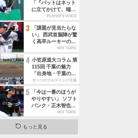
「『バットはネット
に立てかけて、端に
置くんだぞ』と栗山
PLAYER'S VOICE
巧さんに教えていた
3
「課題が見当たらな
だきました」／憧れ
い」 西武首脳陣が驚
の人からの金言
く高卒ルーキーの高
い“完成度”
HOT TOPIC
4
小笠原道大コラム 第
115回 千葉の魅力
「出身地・千葉の話
の続き。昔から野球
ガッツのフルスイング主義
熱の高い土地柄で
5
「今は一番のほうが
す」
やりやすい」 ソフト
バンク・正木智也が
覚醒した理由
HOT TOPIC
もっと見る