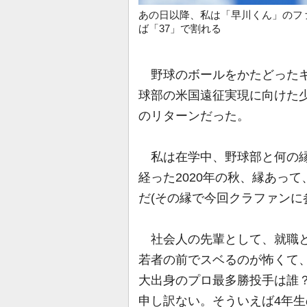
あの日以降、私は「早川くん」のファ
ば「37」で割れる
野球のボールをかたどったキ
球部の米国遠征実現に向けた
のリターンだった。
私は在学中、野球部と何の縁
経った2020年の秋、縁あっ
だ(その縁で今回クラファンに
社会人の先輩として、就職と
若者の前でスベるのが怖くて
大出身のプロ最多勝投手は誰
申し訳ない。そういえば4年生