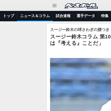
トップ
ニュース＆コラム
試合速報
選手データ
特集
スージー鈴木の球さわぎの腰つき
スージー鈴木コラム 第1
は『考える』ことだ」