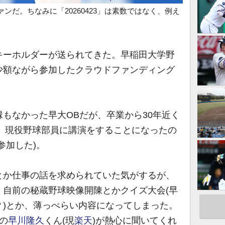
ンだ。ちなみに「20260423」は素数ではなく、例え
ーホルダーが送られてきた。早稲田大学野
少額ながら参加したクラウドファンディング
もなかった早大OBだが、卒業から30年近く
て、現役野球部員に講演をすることになったの
参加した)。
か仕事の話を求められていた気がするが、
、自前の秘蔵野球映像開陳とかクイズ大会(早
？)とか、薄っぺらい内容になってしまった。
の
早川隆久
くん(現
楽天
)が熱心に聞いてくれ