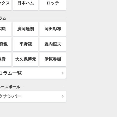
ックス
日本ハム
ロッテ
ラム
本勲
廣岡達朗
岡田彰布
克也
平野謙
堀内恒夫
恭彦
大久保博元
伊原春樹
コラム一覧
ベースボール
クナンバー