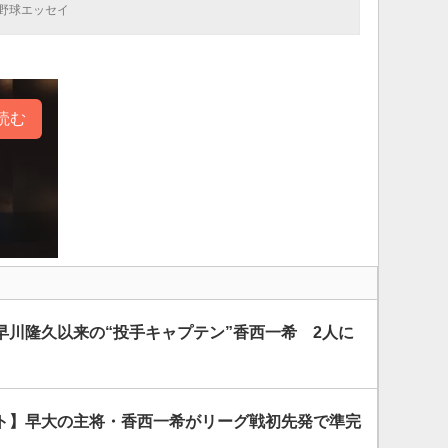
野球エッセイ
読む
早川隆久以来の“投手キャプテン”香西一希 2人に
ト】早大の主将・香西一希がリーグ戦初先発で準完