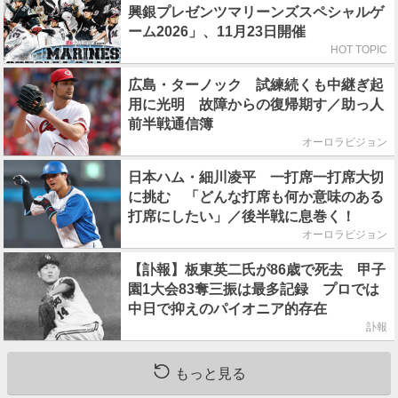
興銀プレゼンツマリーンズスペシャルゲ
ーム2026」、11月23日開催
HOT TOPIC
広島・ターノック 試練続くも中継ぎ起
用に光明 故障からの復帰期す／助っ人
前半戦通信簿
オーロラビジョン
日本ハム・細川凌平 一打席一打席大切
に挑む 「どんな打席も何か意味のある
打席にしたい」／後半戦に息巻く！
オーロラビジョン
【訃報】板東英二氏が86歳で死去 甲子
園1大会83奪三振は最多記録 プロでは
中日で抑えのパイオニア的存在
訃報
もっと見る