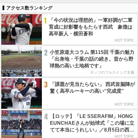
アクセス数ランキング
1
「今の状況は理想的」一軍好調が二軍
育成に好影響をもたらす西武 象徴は
高卒新人・横田蒼和
HOT TOPIC
2
小笠原道大コラム 第115回 千葉の魅力
「出身地・千葉の話の続き。昔から野
球熱の高い土地柄です」
ガッツのフルスイング主義
3
「課題が見当たらない」 西武首脳陣が
驚く高卒ルーキーの高い“完成度”
HOT TOPIC
4
【ロッテ】「LE SSERAFIM」HONG
EUNCHAEさんが始球式「この場に立
てて本当にうれしい」／8月5日の西武
戦（ZOZOマリン）
HOT TOPIC