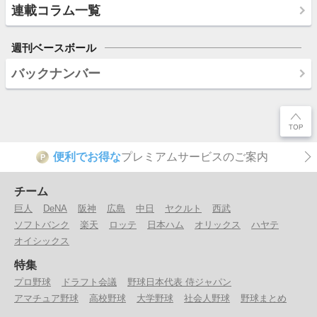
連載コラム一覧
週刊ベースボール
バックナンバー
便利でお得な
プレミアムサービスのご案内
P
チーム
巨人
DeNA
阪神
広島
中日
ヤクルト
西武
ソフトバンク
楽天
ロッテ
日本ハム
オリックス
ハヤテ
オイシックス
特集
プロ野球
ドラフト会議
野球日本代表 侍ジャパン
アマチュア野球
高校野球
大学野球
社会人野球
野球まとめ