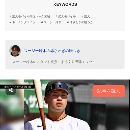
KEYWORDS
楽天モバイル最強パーク宮城
楽天モバイル
楽天
ネーミングライツ
スージー鈴木
球さわぎの腰つき
スージー鈴木の球さわぎの腰つき
スージー鈴木のスタンド視点による文系野球エッセイ
記事を読む