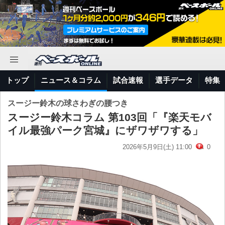
トップ
ニュース＆コラム
試合速報
選手データ
特集
スージー鈴木の球さわぎの腰つき
スージー鈴木コラム 第103回「『楽天モバ
イル最強パーク宮城』にザワザワする」
2026年5月9日(土) 11:00
0