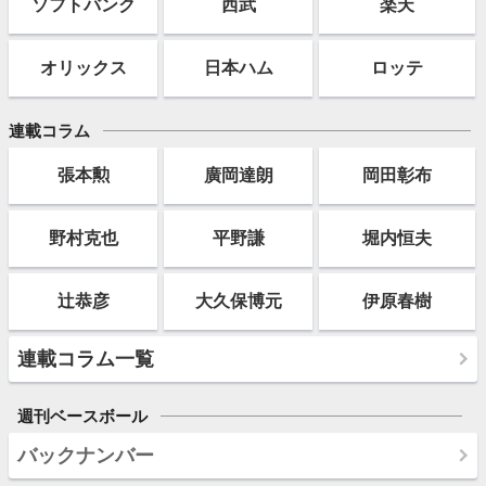
ソフト
バンク
西武
楽天
オリックス
日本ハム
ロッテ
連載コラム
張本勲
廣岡達朗
岡田彰布
野村克也
平野謙
堀内恒夫
辻恭彦
大久保博元
伊原春樹
連載コラム一覧
週刊ベースボール
バックナンバー