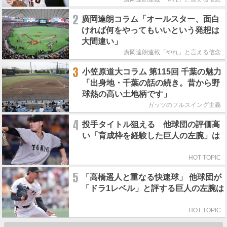
2
廣岡達朗コラム「オールスター、面白
ければ何をやってもいいという発想は
大間違い」
廣岡達朗連載「やれ」と言える信念
3
小笠原道大コラム 第115回 千葉の魅力
「出身地・千葉の話の続き。昔から野
球熱の高い土地柄です」
ガッツのフルスイング主義
4
投手タイトル狙える 他球団の評価高
い「育成枠を経験した巨人の左腕」は
HOT TOPIC
5
「高橋遥人と重なる快速球」 他球団が
「ドラ1レベル」と評する巨人の左腕は
HOT TOPIC