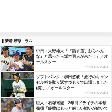
新着 野球コラム
中日・大野雄大「『話す選手おらへん
な』と思ったら坂本勇人が来た！」／オ
ールスター
PLAYER'S VOICE
ソフトバンク・柳田悠岐「旅行のキャン
セル料を取り返すつもりで出場しました
(笑)」／オールスター
PLAYER'S VOICE
巨人・石塚裕惺 2年目ドライチの本領
発揮「終盤はもっと厳しい戦いが続いて