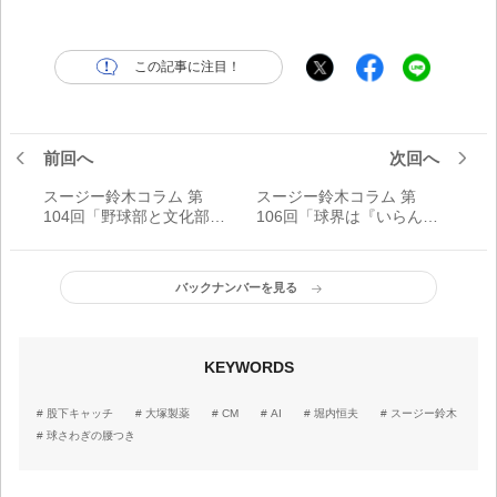
この記事に注目！
前回へ
次回へ
スージー鈴木コラム 第
スージー鈴木コラム 第
104回「野球部と文化部の
106回「球界は『いらんこ
『マルチ部活』を推奨す
と』ばかりでできてい
る」
る」
バックナンバーを見る
KEYWORDS
股下キャッチ
大塚製薬
CM
AI
堀内恒夫
スージー鈴木
球さわぎの腰つき