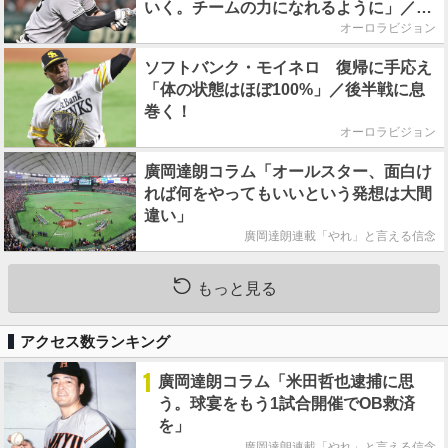
いく。チームの力になれるように」／後
半戦に息巻く！
オーロラビジョン
ソフトバンク・モイネロ 復帰に手応え
「体の状態はほぼ100%」／後半戦に息
巻く！
オーロラビジョン
廣岡達朗コラム「オールスター、面白け
れば何をやってもいいという発想は大間
違い」
廣岡達朗連載「やれ」と言える信念
もっと見る
アクセス数ランキング
1
廣岡達朗コラム「米田哲也逮捕に思
う。球宴をもう1試合開催でOB救済
を」
廣岡達朗連載「やれ」と言える信念