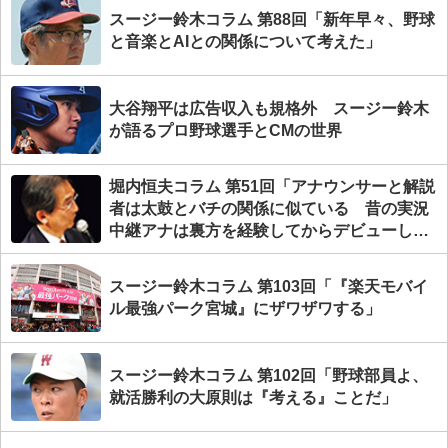
スージー鈴木コラム 第88回「新年早々、野球
と音楽とAIとの関係について考えた」
大谷翔平は広告収入も規格外 スージー鈴木
が語るプロ野球選手とCMの世界
堀内恒夫コラム 第51回「アナウンサーと解説
者は太鼓とバチの関係に似ている 昔の実況
中継アナは裏方を経験してからデビューし
た」
スージー鈴木コラム 第103回「『楽天モバイ
ル最強パーク宮城』にザワザワする」
スージー鈴木コラム 第102回「野球部員よ、
就活勝利の大原則は『考える』ことだ」