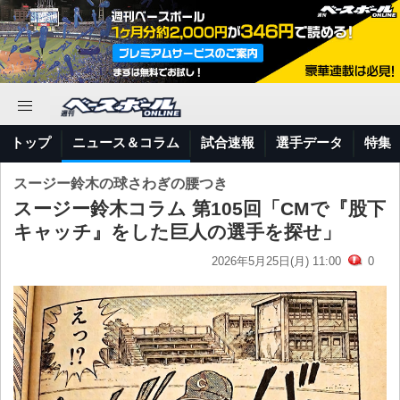
トップ
ニュース＆コラム
試合速報
選手データ
特集
スージー鈴木の球さわぎの腰つき
スージー鈴木コラム 第105回「CMで『股下
キャッチ』をした巨人の選手を探せ」
2026年5月25日(月) 11:00
0