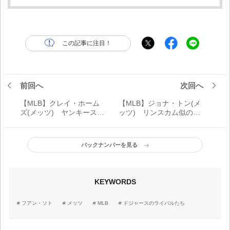
この記事に注目！
前回へ
次回へ
【MLB】クレイ・ホーム
【MLB】ジョナ・トン(メ
ズ(メッツ) ヤンキースの
ッツ) リンスカム似の大
クローザーからメッツの
型有望右腕 ポストシー
エースへ、大転身!!
ズンに向けてデビュー
バックナンバーを見る
KEYWORDS
フアン・ソト
メッツ
MLB
ドジャースのライバルたち