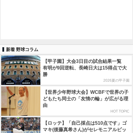
新着 野球コラム
【甲子園】大会3日目の試合結果一覧
有明が9回逆転、長崎日大は15得点で大
勝
2026夏の甲子園
【世界少年野球大会】WCBFで世界の子
どもたち同士の「友情の輪」が広がる理
由
HOT TOPIC
【ロッテ】「自己採点は510点です」ゴ
マキ(後藤真希さん)がセレモニアルピッ