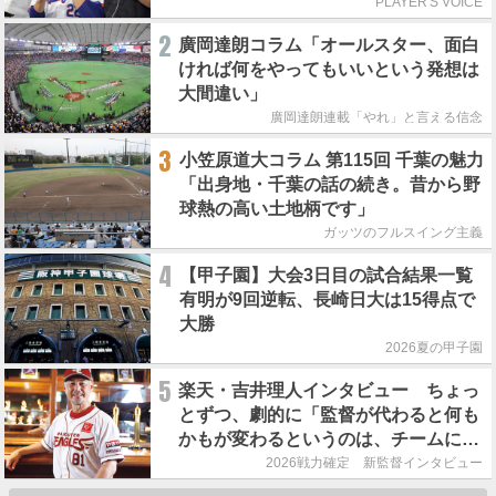
PLAYER'S VOICE
2
廣岡達朗コラム「オールスター、面白
ければ何をやってもいいという発想は
大間違い」
廣岡達朗連載「やれ」と言える信念
3
小笠原道大コラム 第115回 千葉の魅力
「出身地・千葉の話の続き。昔から野
球熱の高い土地柄です」
ガッツのフルスイング主義
4
【甲子園】大会3日目の試合結果一覧
有明が9回逆転、長崎日大は15得点で
大勝
2026夏の甲子園
5
楽天・吉井理人インタビュー ちょっ
とずつ、劇的に「監督が代わると何も
かもが変わるというのは、チームにと
って良くないことなんです」
2026戦力確定 新監督インタビュー