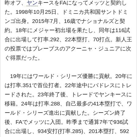
昨オフ、
ヤン
キースをFAになってメッツと契約し
た。1998年10月25日、ドミニカ共和国サントドミ
ンゴ出身。2015年7月、16歳でナショナルズと契
約。18年にメジャー初出場を果たし、同年は116試
合に出場して打率.292、22本塁打、70打点。新人王
の投票ではブレーブスのアクーニャ・ジュニアに次
ぐ得票だった。
19年にはワールド・シリーズ優勝に貢献。20年に
は打率.351で首位打者。22年途中にパドレスにトレ
ードされた。23年終了後、トレードでヤンキースに
移籍。24年は打率.288、自己最多の41本塁打で、ワ
ールド・シリーズ進出に貢献した。シーズン終了
後、FAでメッツに入団。昨季まで通算7年で936試
合に出場し、934安打(打率.285)、201本塁打、592