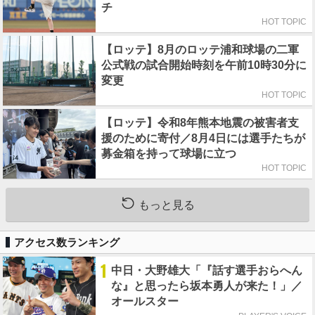
チ
HOT TOPIC
【ロッテ】8月のロッテ浦和球場の二軍
公式戦の試合開始時刻を午前10時30分に
変更
HOT TOPIC
【ロッテ】令和8年熊本地震の被害者支
援のために寄付／8月4日には選手たちが
募金箱を持って球場に立つ
HOT TOPIC
もっと見る
アクセス数ランキング
1
中日・大野雄大「『話す選手おらへん
な』と思ったら坂本勇人が来た！」／
オールスター