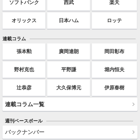
ソフト
バンク
西武
楽天
オリックス
日本ハム
ロッテ
連載コラム
張本勲
廣岡達朗
岡田彰布
野村克也
平野謙
堀内恒夫
辻恭彦
大久保博元
伊原春樹
連載コラム一覧
週刊ベースボール
バックナンバー