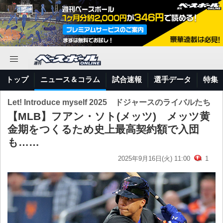
トップ
ニュース＆コラム
試合速報
選手データ
特集
Let! Introduce myself 2025 ドジャースのライバルたち
【MLB】フアン・ソト(メッツ) メッツ黄
金期をつくるため史上最高契約額で入団
も……
2025年9月16日(火) 11:00
1