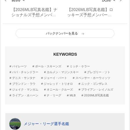
【2026MLB写真名鑑】ナ
【2026MLB写真名鑑】ロ
ショナルズ予想メンバー
ッキーズ予想メンバーリ
リスト｜ナ・リーグ東地
スト｜ナ・リーグ西地区
区戦力分析
戦力分析
バックナンバーを見る
KEYWORDS
パイレーツ
ポール・スキーンズ
ミッチ・ケラー
ババ・チャンドラー
カルメン・マジンスキー
グレゴリー・ソト
デニス・サンタナ
ジョーイ・バート
スペンサー・ホーウィッツ
ブランドン・ラウ
ジャレッド・トリオロ
ニック・ゴンザレス
ジェイク・マンガム
オニール・クルーズ
ブライアン・レイノルズ
ライアン・オハーン
ナ・リーグ
MLB
2026MLB写真名鑑
メジャー・リーグ選手名鑑