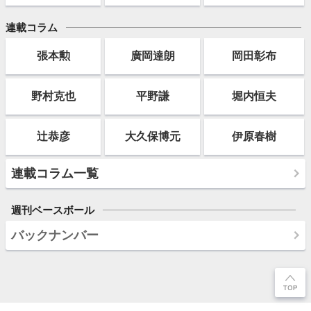
連載コラム
張本勲
廣岡達朗
岡田彰布
野村克也
平野謙
堀内恒夫
辻恭彦
大久保博元
伊原春樹
連載コラム一覧
週刊ベースボール
バックナンバー