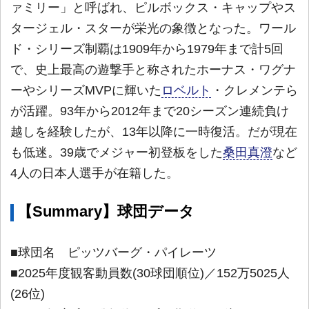
ァミリー」と呼ばれ、ピルボックス・キャップやス
タージェル・スターが栄光の象徴となった。ワール
ド・シリーズ制覇は1909年から1979年まで計5回
で、史上最高の遊撃手と称されたホーナス・ワグナ
ーやシリーズMVPに輝いた
ロベルト
・クレメンテら
が活躍。93年から2012年まで20シーズン連続負け
越しを経験したが、13年以降に一時復活。だが現在
も低迷。39歳でメジャー初登板をした
桑田真澄
など
4人の日本人選手が在籍した。
【Summary】球団データ
■球団名 ピッツバーグ・パイレーツ
■2025年度観客動員数(30球団順位)／152万5025人
(26位)