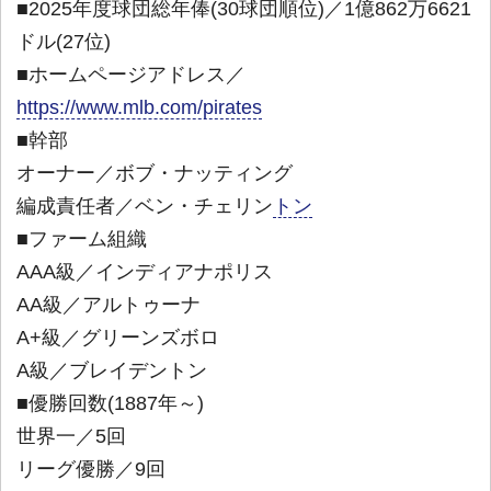
■2025年度球団総年俸(30球団順位)／1億862万6621
ドル(27位)
■ホームページアドレス／
https://www.mlb.com/pirates
■幹部
オーナー／ボブ・ナッティング
編成責任者／ベン・チェリン
トン
■ファーム組織
AAA級／インディアナポリス
AA級／アルトゥーナ
A+級／グリーンズボロ
A級／ブレイデントン
■優勝回数(1887年～)
世界一／5回
リーグ優勝／9回