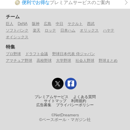
便利でお得な
プレミアムサービスのご案内
P
チーム
巨人
DeNA
阪神
広島
中日
ヤクルト
西武
ソフトバンク
楽天
ロッテ
日本ハム
オリックス
ハヤテ
オイシックス
特集
プロ野球
ドラフト会議
野球日本代表 侍ジャパン
アマチュア野球
高校野球
大学野球
社会人野球
野球まとめ
プレミアムサービス
よくある質問
サイトマップ
利用規約
広告募集
プライバシーポリシー
©NetDreamers
©ベースボール・マガジン社