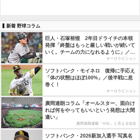
新着 野球コラム
巨人・石塚裕惺 2年目ドライチの本領
発揮「終盤はもっと厳しい戦いが続いて
いく。チームの力になれるように」／後
半戦に息巻く！
オーロラビジョン
ソフトバンク・モイネロ 復帰に手応え
「体の状態はほぼ100%」／後半戦に息
巻く！
オーロラビジョン
廣岡達朗コラム「オールスター、面白け
れば何をやってもいいという発想は大間
違い」
廣岡達朗連載「やれ」と言える信念
ソフトバンク・2026新加入選手 写真名