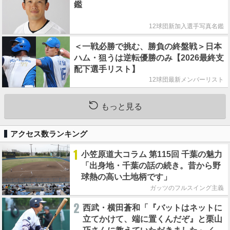
鑑
12球団新加入選手写真名鑑
＜一戦必勝で挑む、勝負の終盤戦＞日本
ハム・狙うは逆転優勝のみ【2026最終支
配下選手リスト】
12球団最新メンバーリスト
もっと見る
アクセス数ランキング
1
小笠原道大コラム 第115回 千葉の魅力
「出身地・千葉の話の続き。昔から野
球熱の高い土地柄です」
ガッツのフルスイング主義
2
西武・横田蒼和「『バットはネットに
立てかけて、端に置くんだぞ』と栗山