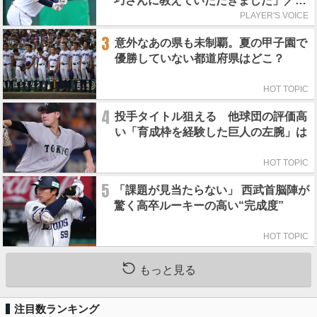
巧さんに教えていただきました」／憧
れの人からの金言
PLAYER'S VOICE
3
意外なあの県も未制覇。夏の甲子園で
優勝していない都道府県はどこ？
HOT TOPIC
4
投手タイトル狙える 他球団の評価高
い「育成枠を経験した巨人の左腕」は
HOT TOPIC
5
「課題が見当たらない」 西武首脳陣が
驚く高卒ルーキーの高い“完成度”
HOT TOPIC
もっと見る
注目数ランキング