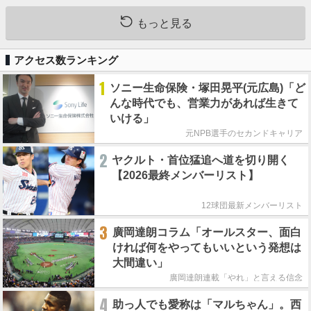
もっと見る
アクセス数ランキング
1
ソニー生命保険・塚田晃平(元広島)「ど
んな時代でも、営業力があれば生きて
いける」
元NPB選手のセカンドキャリア
2
ヤクルト・首位猛追へ道を切り開く
【2026最終メンバーリスト】
12球団最新メンバーリスト
3
廣岡達朗コラム「オールスター、面白
ければ何をやってもいいという発想は
大間違い」
廣岡達朗連載「やれ」と言える信念
4
助っ人でも愛称は「マルちゃん」。西