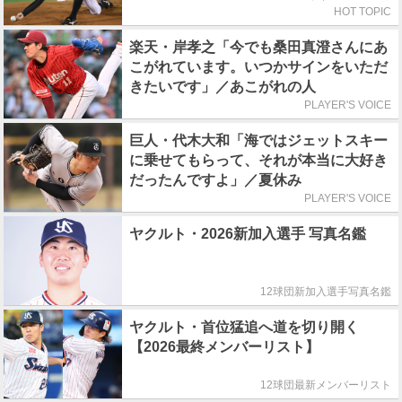
任
HOT TOPIC
楽天・岸孝之「今でも桑田真澄さんにあ
こがれています。いつかサインをいただ
きたいです」／あこがれの人
PLAYER'S VOICE
巨人・代木大和「海ではジェットスキー
に乗せてもらって、それが本当に大好き
だったんですよ」／夏休み
PLAYER'S VOICE
ヤクルト・2026新加入選手 写真名鑑
12球団新加入選手写真名鑑
ヤクルト・首位猛追へ道を切り開く
【2026最終メンバーリスト】
12球団最新メンバーリスト