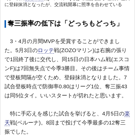
に登録抹消となったが、交流戦開幕に照準を合わせている
奪三振率の低下は「どっちもどっち」
3・4月の月間MVPを受賞することができまし
た。5月3日の
ロッテ
戦(ZOZOマリン)は右腕の張り
で1回終了後に交代し、同15日の日本ハム戦(エスコ
ンF)は7回無失点で今季3勝目。その後はチーム事情
で登板間隔が空くため、登録抹消となりました。7
試合登板時点で防御率0.80はリーグ1位、奪三振43
は同5位タイ。いいスタートが切れたと思います。
特に手応えを感じた試合を挙げると、4月5日の
楽
天
戦(ベルーナ)。8回まで投げて今季最多の12奪三
振でした。