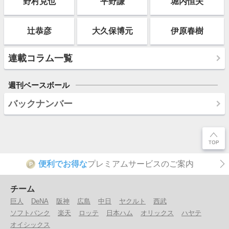
野村克也
平野謙
堀内恒夫
辻恭彦
大久保博元
伊原春樹
連載コラム一覧
週刊ベースボール
バックナンバー
便利でお得な
プレミアムサービスのご案内
P
チーム
巨人
DeNA
阪神
広島
中日
ヤクルト
西武
ソフトバンク
楽天
ロッテ
日本ハム
オリックス
ハヤテ
オイシックス