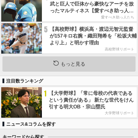
武と巨人で巨体から豪快なアーチを放
ったマルティネス【愛すべき助っ人た
ち】
愛すべき助っ人たち
5
【高校野球】横浜高・渡辺元智元監督
が157キロ右腕・織田翔希を「松坂大輔
より上」と明かす理由
高校野球リポート
もっと見る
注目数ランキング
1
【大学野球】「常に母校の代表である
という責任がある」 新たな世代をけん
引する明大OB・宗山塁氏
大学野球リポート
ニュース&コラムを探す
キーワードから探す