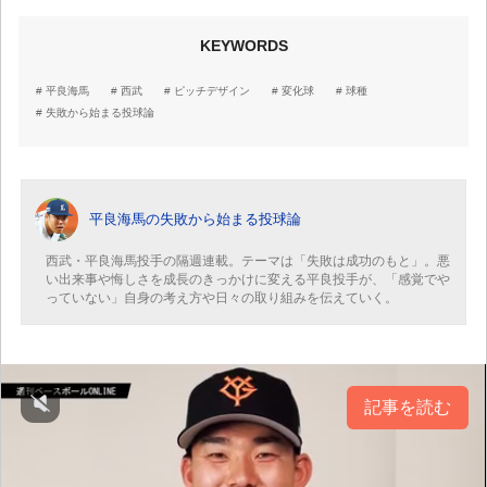
KEYWORDS
平良海馬
西武
ピッチデザイン
変化球
球種
失敗から始まる投球論
平良海馬の失敗から始まる投球論
西武・平良海馬投手の隔週連載。テーマは「失敗は成功のもと」。悪
い出来事や悔しさを成長のきっかけに変える平良投手が、「感覚でや
っていない」自身の考え方や日々の取り組みを伝えていく。
記事を読む