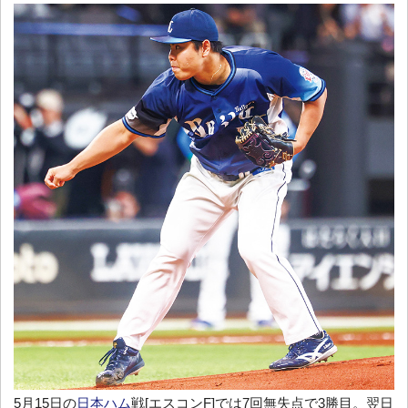
5月15日の
日本ハム
戦[エスコンF]では7回無失点で3勝目。翌日