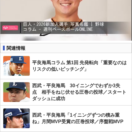
関連情報
平良海馬コラム 第1回 先発転向「重要なのは
リスクの低いピッチング」
西武・平良海馬 30イニングでわずか3失
点 相手をねじ伏せる圧巻の投球／スタート
ダッシュに成功
西武・平良海馬「1イニングずつの積み重
ね」月間MVP受賞の圧巻投球／序盤戦MVP