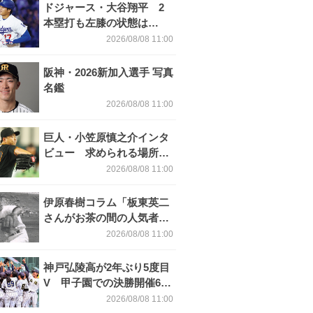
ドジャース・大谷翔平 2
本塁打も左膝の状態は
△「数%に違和感があるな
2026/08/08 11:00
ら、まだ休もうという全体
的な方針」
阪神・2026新加入選手 写真
名鑑
2026/08/08 11:00
巨人・小笠原慎之介インタ
ビュー 求められる場所で
「野球がやりたくても、欲
2026/08/08 11:00
しいというチームがなかっ
たら続けることはできな
伊原春樹コラム「板東英二
い」
さんがお茶の間の人気者に
なった理由 甲子園の伝
2026/08/08 11:00
説、中日の名投手も大学ノ
ートを手放さなかった」
神戸弘陵高が2年ぶり5度目
V 甲子園での決勝開催6年
目、過去最多70チームの頂
2026/08/08 11:00