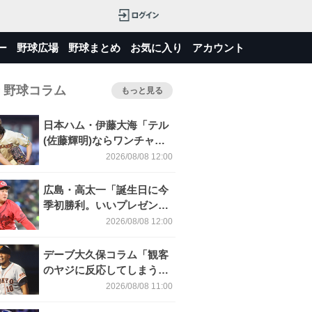
ー
野球広場
野球まとめ
お気に入り
アカウント
 野球コラム
もっと見る
日本ハム・伊藤大海「テル
(佐藤輝明)ならワンチャン
振ってくれるかなと思って
2026/08/08 12:00
超スローカーブを投げまし
た」／魔球
広島・高太一「誕生日に今
季初勝利。いいプレゼント
をもらいました」／バース
2026/08/08 12:00
デー星
デーブ大久保コラム「観客
のヤジに反応してしまうの
は心が本当に純粋だからな
2026/08/08 11:00
のです」