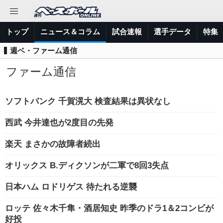
トップ
ニュース＆コラム
試合速報
選手データ
特集
週ベ・ファーム通信
ファーム通信
ソフトバンク 千賀滉大 検査結果は異状なし
西武 今井達也が2度目の先発
楽天 まさかの故障者続出
オリックス B.ディクソンが二軍で8回3失点
日本ハム ロドリゲス 待たれる逆襲
ロッテ 佐々木千隼・酒居知史 昨季のドラ1＆2コンビが
好投