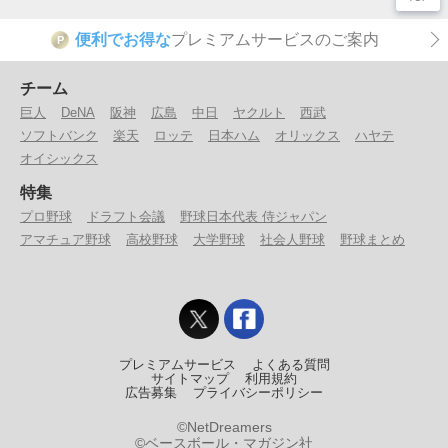
便利でお得な
プレミアムサービスのご案内
P
チーム
巨人
DeNA
阪神
広島
中日
ヤクルト
西武
ソフトバンク
楽天
ロッテ
日本ハム
オリックス
ハヤテ
オイシックス
特集
プロ野球
ドラフト会議
野球日本代表 侍ジャパン
アマチュア野球
高校野球
大学野球
社会人野球
野球まとめ
プレミアムサービス
よくある質問
サイトマップ
利用規約
広告募集
プライバシーポリシー
©NetDreamers
©ベースボール・マガジン社