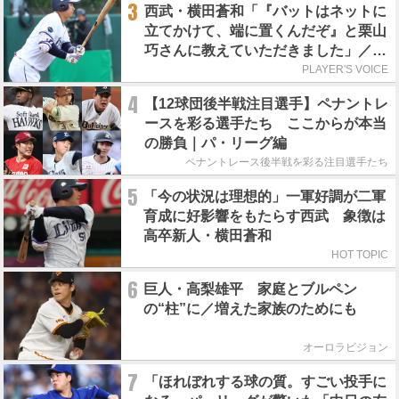
3
西武・横田蒼和「『バットはネットに
立てかけて、端に置くんだぞ』と栗山
巧さんに教えていただきました」／憧
れの人からの金言
PLAYER'S VOICE
4
【12球団後半戦注目選手】ペナントレ
ースを彩る選手たち ここからが本当
の勝負｜パ・リーグ編
ペナントレース後半戦を彩る注目選手たち
5
「今の状況は理想的」一軍好調が二軍
育成に好影響をもたらす西武 象徴は
高卒新人・横田蒼和
HOT TOPIC
6
巨人・高梨雄平 家庭とブルペン
の“柱”に／増えた家族のためにも
オーロラビジョン
7
「ほれぼれする球の質。すごい投手に