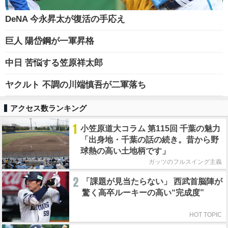
DeNA 今永昇太が復活の手応え
巨人 陽岱鋼が一軍昇格
中日 苦悩する笠原祥太郎
ヤクルト 不調の川端慎吾が二軍落ち
アクセス数ランキング
1
小笠原道大コラム 第115回 千葉の魅力
「出身地・千葉の話の続き。昔から野
球熱の高い土地柄です」
ガッツのフルスイング主義
2
「課題が見当たらない」 西武首脳陣が
驚く高卒ルーキーの高い“完成度”
HOT TOPIC