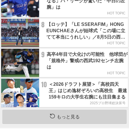
なる」パ・リーグが驚いた「中日の左
腕」は
HOT TOPIC
8
【ロッテ】「LE SSERAFIM」HONG
EUNCHAEさんが始球式「この場に立
てて本当にうれしい」／8月5日の西武
戦（ZOZOマリン）
HOT TOPIC
9
高卒4年目で大化けの可能性 他球団が
「規格外」警戒の西武192センチ左腕
は
HOT TOPIC
10
＜2026ドラフト展望＞「高校四天
王」はじめ逸材ぞろいの高校生 最速
159キロの大学生右腕にも注目集まる
2025プロ野球総決算号
もっと見る