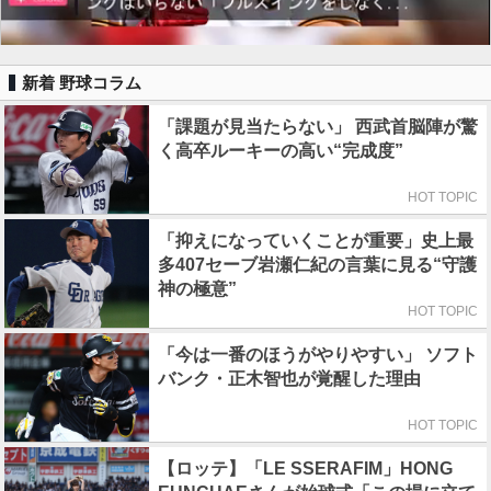
新着 野球コラム
「課題が見当たらない」 西武首脳陣が驚
く高卒ルーキーの高い“完成度”
HOT TOPIC
「抑えになっていくことが重要」史上最
多407セーブ岩瀬仁紀の言葉に見る“守護
神の極意”
HOT TOPIC
「今は一番のほうがやりやすい」 ソフト
バンク・正木智也が覚醒した理由
HOT TOPIC
【ロッテ】「LE SSERAFIM」HONG