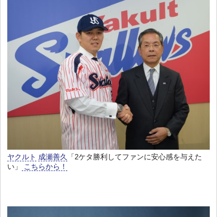
ヤクルト
成瀬善久
「2ケタ勝利してファンに安心感を与えた
い」
こちらから！