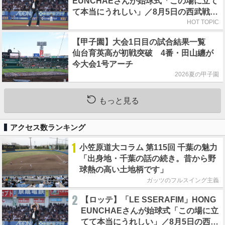
EUNCHAEさんが始球式「この場に立て
て本当にうれしい」／8月5日の西武戦
（ZOZOマリン）
HOT TOPIC
【甲子園】大会1日目の試合結果一覧
仙台育英高が初戦突破 4番・田山纏が
今大会1号アーチ
2026夏の甲子園
もっと見る
アクセス数ランキング
1
小笠原道大コラム 第115回 千葉の魅力
「出身地・千葉の話の続き。昔から野
球熱の高い土地柄です」
ガッツのフルスイング主義
2
【ロッテ】「LE SSERAFIM」HONG
EUNCHAEさんが始球式「この場に立
てて本当にうれしい」／8月5日の西武