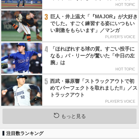
戦（ZOZOマリン）
HOT TOPIC
3
巨人・井上温大「『MAJOR』が大好き
でした。すごく練習する姿にいつもい
い刺激をもらいます」／マンガ
PLAYER'S VOICE
4
「ほれぼれする球の質。すごい投手に
なる」パ・リーグが驚いた「中日の左
腕」は
HOT TOPIC
5
西武・篠原響「ストラックアウトで初
めてパーフェクトを取れました!!」／ス
トラックアウト
PLAYER'S VOICE
もっと見る
注目数ランキング