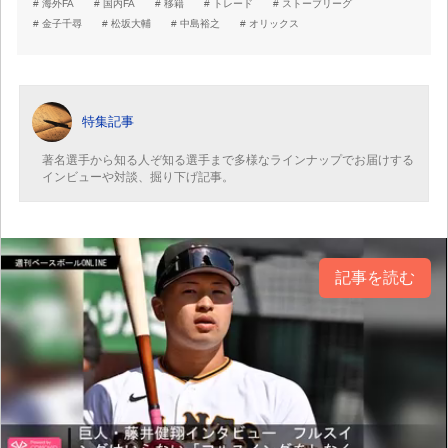
海外FA
国内FA
移籍
トレード
ストーブリーグ
金子千尋
松坂大輔
中島裕之
オリックス
特集記事
著名選手から知る人ぞ知る選手まで多様なラインナップでお届けする
インビューや対談、掘り下げ記事。
記事を読む