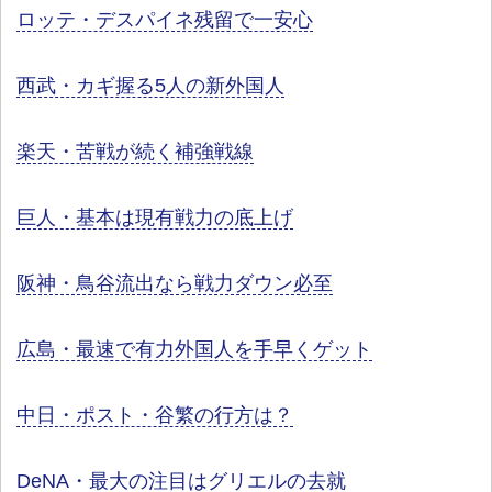
ロッテ・デスパイネ残留で一安心
西武・カギ握る5人の新外国人
楽天・苦戦が続く補強戦線
巨人・基本は現有戦力の底上げ
阪神・鳥谷流出なら戦力ダウン必至
広島・最速で有力外国人を手早くゲット
中日・ポスト・谷繁の行方は？
DeNA・最大の注目はグリエルの去就