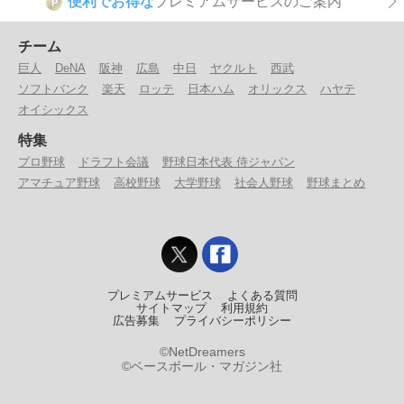
便利でお得な
プレミアムサービスのご案内
P
チーム
巨人
DeNA
阪神
広島
中日
ヤクルト
西武
ソフトバンク
楽天
ロッテ
日本ハム
オリックス
ハヤテ
オイシックス
特集
プロ野球
ドラフト会議
野球日本代表 侍ジャパン
アマチュア野球
高校野球
大学野球
社会人野球
野球まとめ
プレミアムサービス
よくある質問
サイトマップ
利用規約
広告募集
プライバシーポリシー
©NetDreamers
©ベースボール・マガジン社