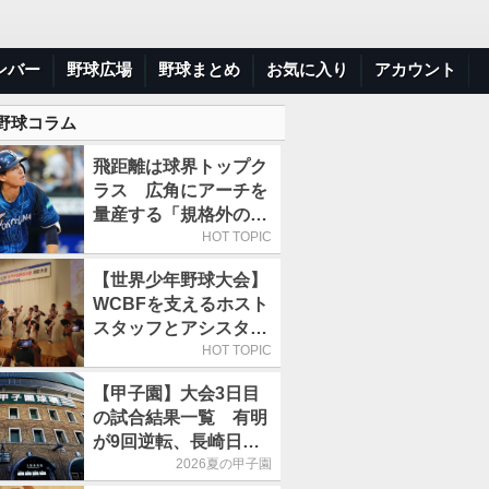
ンバー
野球広場
野球まとめ
お気に入り
アカウント
 野球コラム
飛距離は球界トップク
ラス 広角にアーチを
量産する「規格外の新
人」は
HOT TOPIC
【世界少年野球大会】
WCBFを支えるホスト
スタッフとアシスタン
トコーチの学びとは何
HOT TOPIC
か
【甲子園】大会3日目
の試合結果一覧 有明
が9回逆転、長崎日大
は15得点で大勝
2026夏の甲子園