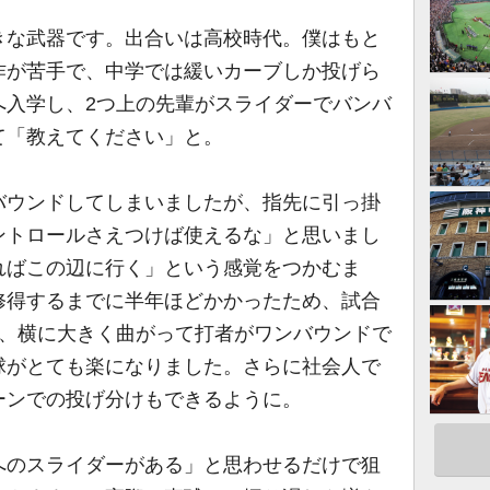
な武器です。出合いは高校時代。僕はもと
作が苦手で、中学では緩いカーブしか投げら
へ入学し、2つ上の先輩がスライダーでバンバ
て「教えてください」と。
ウンドしてしまいましたが、指先に引っ掛
ントロールさえつけば使えるな」と思いまし
ればこの辺に行く」という感覚をつかむま
修得するまでに半年ほどかかったため、試合
が、横に大きく曲がって打者がワンバウンドで
球がとても楽になりました。さらに社会人で
ーンでの投げ分けもできるように。
のスライダーがある」と思わせるだけで狙