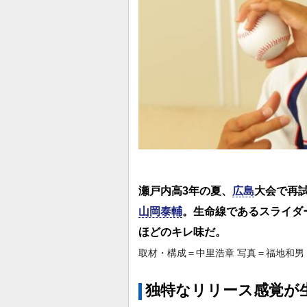
瀬戸内高3年の夏、
広島
大会で再
山岡泰輔
。生命線であるスライダ
ほどのキレ味だ。
取材・構成＝中里浩章 写真＝福地和男
独特なリリース感覚が