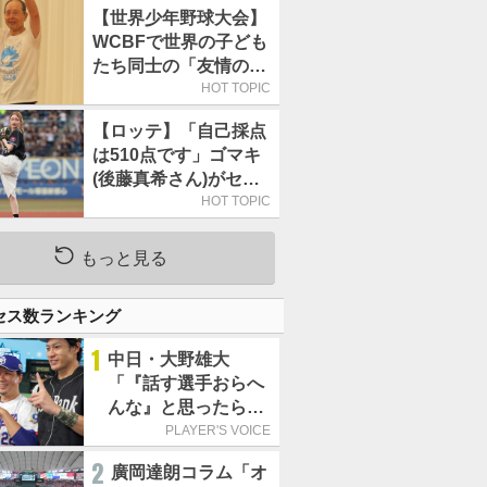
【世界少年野球大会】
WCBFで世界の子ども
たち同士の「友情の
輪」が広がる理由
HOT TOPIC
【ロッテ】「自己採点
は510点です」ゴマキ
(後藤真希さん)がセレ
モニアルピッチ
HOT TOPIC
もっと見る
セス数ランキング
1
中日・大野雄大
「『話す選手おらへ
んな』と思ったら坂
本勇人が来た！」／
PLAYER'S VOICE
オールスター
2
廣岡達朗コラム「オ