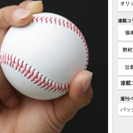
オリ
連載コ
張
野村
辻
連載
週刊
バッ