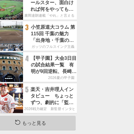
ールスター、面白け
れば何をやってもい
いという発想は大間
廣岡達朗連載「やれ」と言える信念
違い」
3
小笠原道大コラム 第
115回 千葉の魅力
「出身地・千葉の話
の続き。昔から野球
ガッツのフルスイング主義
熱の高い土地柄で
4
【甲子園】大会3日目
す」
の試合結果一覧 有
明が9回逆転、長崎日
大は15得点で大勝
2026夏の甲子園
5
楽天・吉井理人イン
タビュー ちょっと
ずつ、劇的に「監督
が代わると何もかも
2026戦力確定 新監督インタビュー
が変わるというの
は、チームにとって
もっと見る
良くないことなんで