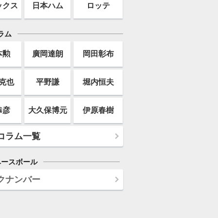
ックス
日本ハム
ロッテ
ラム
本勲
廣岡達朗
岡田彰布
克也
平野謙
堀内恒夫
恭彦
大久保博元
伊原春樹
コラム一覧
ベースボール
クナンバー