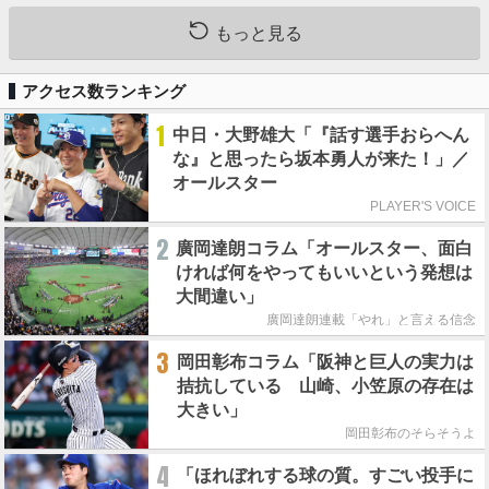
もっと見る
アクセス数ランキング
1
中日・大野雄大「『話す選手おらへん
な』と思ったら坂本勇人が来た！」／
オールスター
PLAYER'S VOICE
2
廣岡達朗コラム「オールスター、面白
ければ何をやってもいいという発想は
大間違い」
廣岡達朗連載「やれ」と言える信念
3
岡田彰布コラム「阪神と巨人の実力は
拮抗している 山崎、小笠原の存在は
大きい」
岡田彰布のそらそうよ
4
「ほれぼれする球の質。すごい投手に