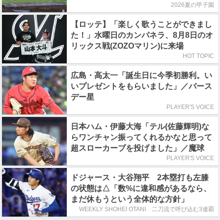
2026夏の甲子園
【ロッテ】「楽しく歌うことができまし
た！」水曜日のカンパネラ、8月8日のオ
リックス戦(ZOZOマリン)に来場
HOT TOPIC
広島・高太一「誕生日に今季初勝利。い
いプレゼントをもらいました」／バース
デー星
PLAYER'S VOICE
日本ハム・伊藤大海「テル(佐藤輝明)な
らワンチャン振ってくれるかなと思って
超スローカーブを投げました」／魔球
PLAYER'S VOICE
ドジャース・大谷翔平 2本塁打も左膝
の状態は△「数%に違和感があるなら、
まだ休もうという全体的な方針」
WEEKLY SHOHEI OTANI 二刀流で呼び込む3連覇