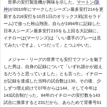
世界の安打製造機が興味を示した。
マートン
(
阪
神
)が2010年にマークしたシーズン最多安打214を更
新する216安打を10月1日のオリックス戦(京セラド
ーム)で放った秋山翔吾。自らが1994年に記録した
日本人シーズン最多安打210をも上回る大記録に、
イチローは(マーリンズ)は「いい選手のプレーは見
てみたいですよ、いつだって」とつぶやいた。
メジャー・リーグの世界でも安打でファンを魅了
した男は、自身の記録について「いずれ誰かが超え
るだろうと思っていました」とも言った。イチロー
が記録を達成した当時の試合数は130。その後、少
しずつ増え続けて07年からは144、そして今年は
143試合制だった。94年のイチローの安打数を143
試合に換算すると231だから、あらためて背番号51