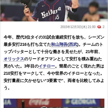
2015年12月3日(木) 21:00
2
今年、歴代3位タイの31試合連続安打を放ち、シーズン
最多安打216も打ち立てた
秋山翔吾
(
西武
)。チームのト
ップバッターとして十分な働きを見せたが、21年前、
オリックス
のリードオフマンとして安打を積み重ねた
男がいた。3年目の
イチロー
。彗星のごとく現れた男は
210安打をマークして、今や世界のイチローとなった。
安打量産に欠かせない“3要素で”、両者を比較してみよ
う。