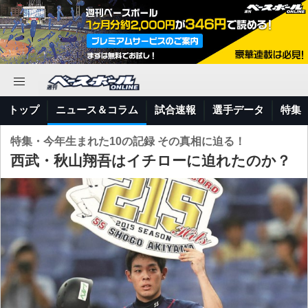
トップ
ニュース＆コラム
試合速報
選手データ
特集
特集・今年生まれた10の記録 その真相に迫る！
西武・秋山翔吾はイチローに迫れたのか？