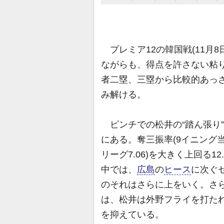
プレミア12の韓国戦(11月
ながらも、得点を許さない粘
者二塁、三塁から比較的あっ
み解ける。
ピンチでの松井の“踏ん張り
にある。奪三振率(9イニング当
リーグ7.06)を大きく上回る1
中では、
広島
の
ヒース
に次ぐセ
のそれはさらに上をいく。さ
は、松井は外野フライを打た
を抑えている。