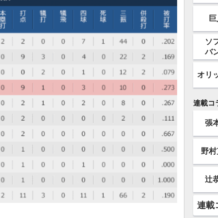
巨
ソ
バ
オリ
連載コ
張
野村
辻
連載