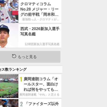
宴初打席本塁打
クロマティコラム
No.28 メジャー・リー
グの前半戦「岡本和真
の奮闘は誇らしいけれ
最強助っ人・クロマティが斬
る!!「日米・野球考察」
ど、133三振はいただ
西武・2026新加入選手
けない」
写真名鑑
12球団新加入選手写真名鑑
もっと見る
セス数ランキング
1
廣岡達朗コラム「オ
ールスター、面白け
れば何をやってもい
いという発想は大間
廣岡達朗連載「やれ」と言える信念
違い」
2
「ファイターズ以外