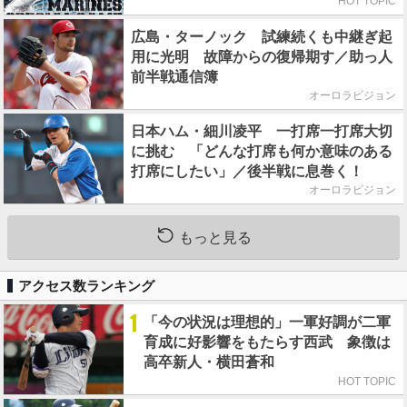
HOT TOPIC
広島・ターノック 試練続くも中継ぎ起
用に光明 故障からの復帰期す／助っ人
前半戦通信簿
オーロラビジョン
日本ハム・細川凌平 一打席一打席大切
に挑む 「どんな打席も何か意味のある
打席にしたい」／後半戦に息巻く！
オーロラビジョン
もっと見る
アクセス数ランキング
1
「今の状況は理想的」一軍好調が二軍
育成に好影響をもたらす西武 象徴は
高卒新人・横田蒼和
HOT TOPIC