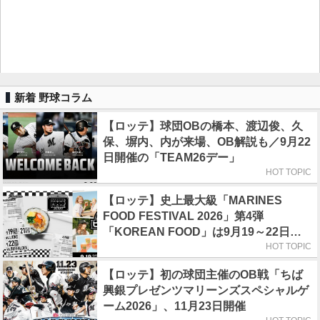
新着 野球コラム
【ロッテ】球団OBの橋本、渡辺俊、久
保、塀内、内が来場、OB解説も／9月22
日開催の「TEAM26デー」
HOT TOPIC
【ロッテ】史上最大級「MARINES
FOOD FESTIVAL 2026」第4弾
「KOREAN FOOD」は9月19～22日／
初日はビール半額デー
HOT TOPIC
【ロッテ】初の球団主催のOB戦「ちば
興銀プレゼンツマリーンズスペシャルゲ
ーム2026」、11月23日開催