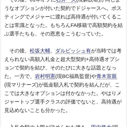
うなオプションが付いた契約でドジャースへ。ポス
ティングでメジャーに渡れば高待遇が付いてくるこ
とは常識となった。もちろんFA移籍で高額契約を結
ぶ選手たちも、その恩恵をこうむっていた。
その後、
松坂大輔
、
ダルビッシュ有
が当時では考
えられない高額入札金と超大型契約+高待遇オプシ
ョンで契約を結び、そのたびに大きな話題となっ
た。一方で、
岩村明憲
(現BC福島監督)や
青木宣親
(現マリナーズ)が低金額入札で契約を結んだが、こ
こでは大きなオプションは付かなかった。やはりメ
ジャートップ選手クラスの評価でないと、高待遇が
見込めないことも分かった。