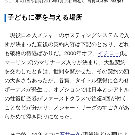
※1ドル=118円換算(2016年1月15日時在)、写真=Getty Images
子どもに夢を与える場所
現役日本人メジャーのポスティングシステムで入
団が決まった直後の契約内容は下記のとおり、どれ
も破格の待遇ばかりだ。2000年オフ、
イチロー
(現
マーリンズ)のマリナーズ入りが決まり、大型契約
を交わしたときは、世間を驚かせた。その契約の額
の大きさもあったが、各賞、タイトル獲得に合わせ
ボーナスが発生し、オプションでは日本とシアトル
の往復航空券がファーストクラスで往復4回が付く
ことなどが分かり、メジャー・リーグのすごさがあ
らためて浮き彫りになった。
その後、01年オフに
石井一久
(現解説者)が同じよ