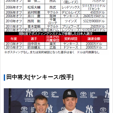
田中将大[ヤンキース/投手]