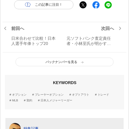
この記事に注目！
前回へ
次回へ
日米合わせて比較！日本
元ソフトバンク査定責任
人選手年俸トップ20
者・小林至氏が明かす契
約更改や査定のアレコレ
バックナンバーを見る
KEYWORDS
オプション
プレーヤーオプション
オプトアウト
トレード
MLB
契約
日本人メジャーリーガー
特集記事