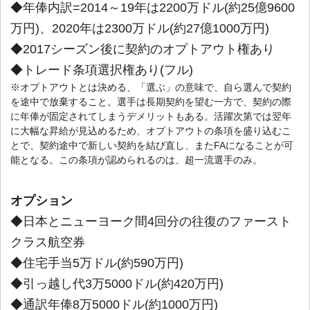
◆年俸内訳=2014～19年は2200万ドル(約25億9600
万円)、2020年は2300万ドル(約27億1000万円)
◆2017シーズン後に契約のオプトアウト権あり
◆トレード条項選択権あり(フル)
※オプトアウトとは決める、「選ぶ」の意味で、自ら選んで契約
を途中で放棄すること。選手は長期契約を望む一方で、契約の際
に年俸が固定されてしまうデメリットもある。活躍次第では翌年
に大幅な昇給が見込めるため、オプトアウトの条項を盛り込むこ
とで、契約途中で新しい契約を結び直し、またFAになることが可
能となる。この条項が認められるのは、超一流選手のみ。
オプション
◆日本とニューヨーク間4回分の往復のファースト
クラス航空券
◆住宅手当5万ドル(約590万円)
◆引っ越し代3万5000ドル(約420万円)
◆通訳年俸8万5000ドル(約1000万円)