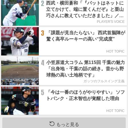
2
西武・横田蒼和「『バットはネットに
立てかけて、端に置くんだぞ』と栗山
巧さんに教えていただきました」／憧
れの人からの金言
PLAYER'S VOICE
3
「課題が見当たらない」 西武首脳陣が
驚く高卒ルーキーの高い“完成度”
HOT TOPIC
4
小笠原道大コラム 第115回 千葉の魅力
「出身地・千葉の話の続き。昔から野
球熱の高い土地柄です」
ガッツのフルスイング主義
5
「今は一番のほうがやりやすい」 ソフ
トバンク・正木智也が覚醒した理由
HOT TOPIC
もっと見る