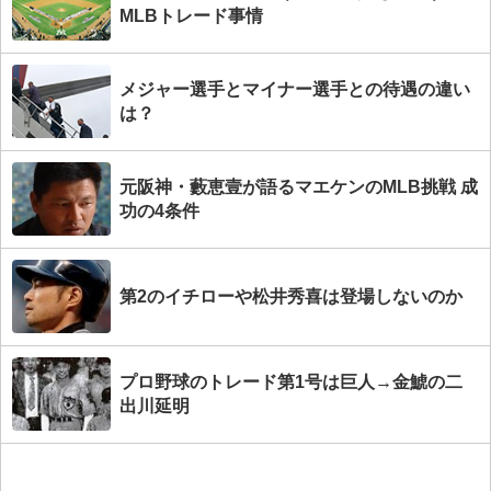
MLBトレード事情
メジャー選手とマイナー選手との待遇の違い
は？
元阪神・藪恵壹が語るマエケンのMLB挑戦 成
功の4条件
第2のイチローや松井秀喜は登場しないのか
プロ野球のトレード第1号は巨人→金鯱の二
出川延明