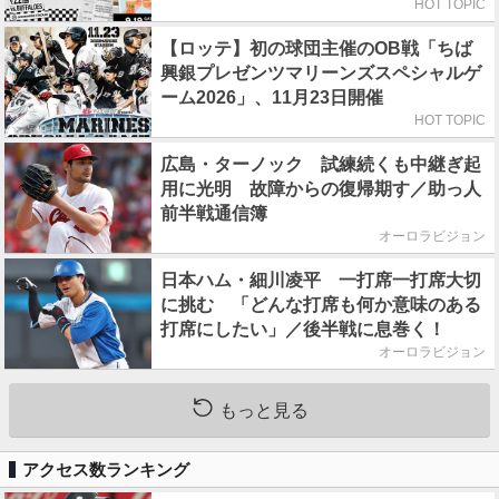
初日はビール半額デー
HOT TOPIC
【ロッテ】初の球団主催のOB戦「ちば
興銀プレゼンツマリーンズスペシャルゲ
ーム2026」、11月23日開催
HOT TOPIC
広島・ターノック 試練続くも中継ぎ起
用に光明 故障からの復帰期す／助っ人
前半戦通信簿
オーロラビジョン
日本ハム・細川凌平 一打席一打席大切
に挑む 「どんな打席も何か意味のある
打席にしたい」／後半戦に息巻く！
オーロラビジョン
もっと見る
アクセス数ランキング