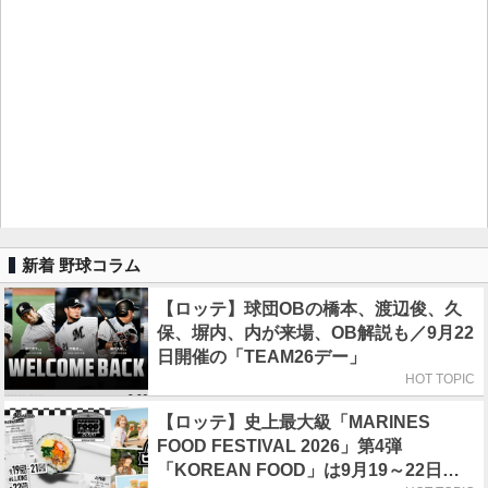
新着 野球コラム
【ロッテ】球団OBの橋本、渡辺俊、久
保、塀内、内が来場、OB解説も／9月22
日開催の「TEAM26デー」
HOT TOPIC
【ロッテ】史上最大級「MARINES
FOOD FESTIVAL 2026」第4弾
「KOREAN FOOD」は9月19～22日／