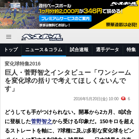
トップ
ニュース＆コラム
試合速報
選手データ
特集
変化球特集2016
巨人・菅野智之インタビュー「ワンシーム
を変化球の括りで考えてほしくないんで
す」
2016年5月20日(金) 10:00
6
どうしても手がつけられない。開幕から2カ月、8試合
に登板した
菅野智之
から受ける印象だ。150キロを超え
るストレートを軸に、7球種に及ぶ多彩な変化球をピン