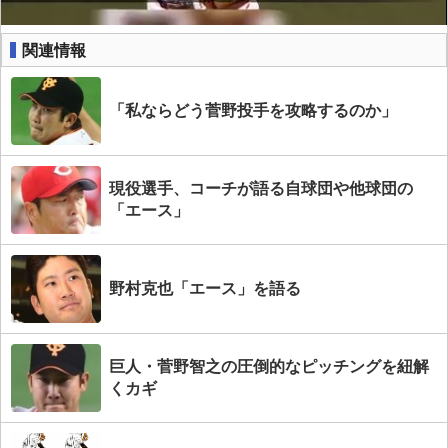
関連情報
「私ならどう菅野投手を攻略するのか」
現役選手、コーチが語る自球団や他球団の
「エース」
野村克也「エース」を語る
巨人・菅野智之の圧倒的なピッチングを紐解
くカギ