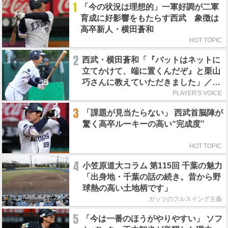
1
「今の状況は理想的」一軍好調が二軍
育成に好影響をもたらす西武 象徴は
高卒新人・横田蒼和
HOT TOPIC
2
西武・横田蒼和「『バットはネットに
立てかけて、端に置くんだぞ』と栗山
巧さんに教えていただきました」／憧
れの人からの金言
PLAYER'S VOICE
3
「課題が見当たらない」 西武首脳陣が
驚く高卒ルーキーの高い“完成度”
HOT TOPIC
4
小笠原道大コラム 第115回 千葉の魅力
「出身地・千葉の話の続き。昔から野
球熱の高い土地柄です」
ガッツのフルスイング主義
5
「今は一番のほうがやりやすい」 ソフ