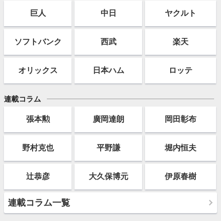
巨人
中日
ヤクルト
ソフト
バンク
西武
楽天
オリックス
日本ハム
ロッテ
連載コラム
張本勲
廣岡達朗
岡田彰布
野村克也
平野謙
堀内恒夫
辻恭彦
大久保博元
伊原春樹
連載コラム一覧