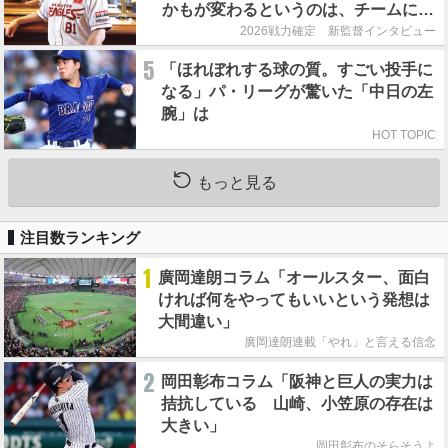
かもが変わるというのは、チームにと
って良くないことなんです」
2026戦力確定 新監督インタビュー
5
「ほれぼれする球の質。すごい投手に
なる」パ・リーグが驚いた「中日の左
腕」は
HOT TOPIC
もっと見る
注目数ランキング
1
廣岡達朗コラム「オールスター、面白
ければ何をやってもいいという発想は
大間違い」
廣岡達朗連載「やれ」と言える信念
2
岡田彰布コラム「阪神と巨人の実力は
拮抗している 山崎、小笠原の存在は
大きい」
岡田彰布のそらそうよ