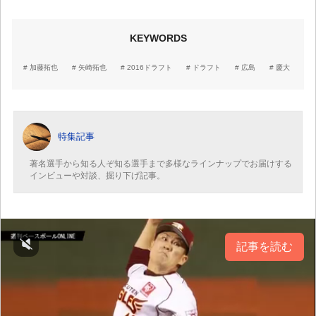
KEYWORDS
加藤拓也
矢崎拓也
2016ドラフト
ドラフト
広島
慶大
特集記事
著名選手から知る人ぞ知る選手まで多様なラインナップでお届けする
インビューや対談、掘り下げ記事。
記事を読む