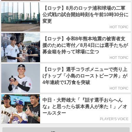
【ロッテ】8月のロッテ浦和球場の二軍
公式戦の試合開始時刻を午前10時30分に
変更
HOT TOPIC
【ロッテ】令和8年熊本地震の被害者支
援のために寄付／8月4日には選手たちが
募金箱を持って球場に立つ
HOT TOPIC
【ロッテ】選手コラボメニューで売り上
げトップ「小島のローストビーフ丼」が
4年連続で1万食を突破
HOT TOPIC
中日・大野雄大「『話す選手おらへん
な』と思ったら坂本勇人が来た！」／オ
ールスター
PLAYER'S VOICE