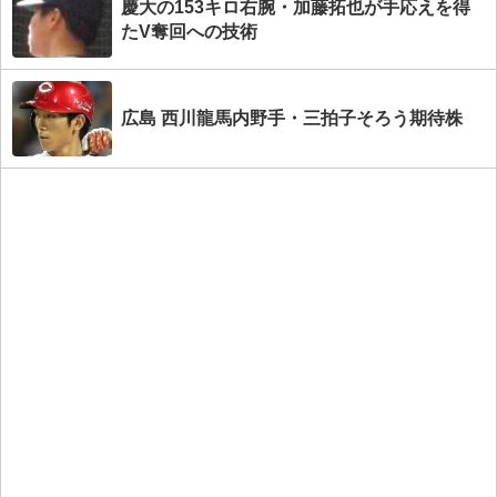
慶大の153キロ右腕・加藤拓也が手応えを得
たV奪回への技術
広島 西川龍馬内野手・三拍子そろう期待株