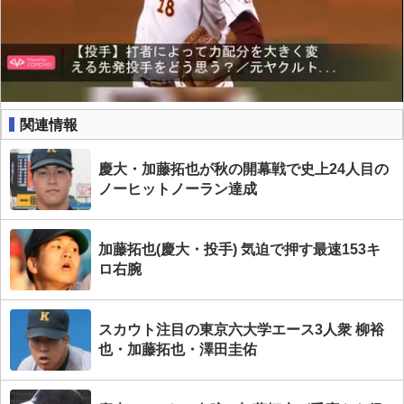
関連情報
慶大・加藤拓也が秋の開幕戦で史上24人目の
ノーヒットノーラン達成
加藤拓也(慶大・投手) 気迫で押す最速153キ
ロ右腕
スカウト注目の東京六大学エース3人衆 柳裕
也・加藤拓也・澤田圭佑