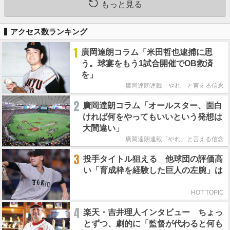
もっと見る
アクセス数ランキング
1
廣岡達朗コラム「米田哲也逮捕に思
う。球宴をもう1試合開催でOB救済
を」
廣岡達朗連載「やれ」と言える信念
2
廣岡達朗コラム「オールスター、面白
ければ何をやってもいいという発想は
大間違い」
廣岡達朗連載「やれ」と言える信念
3
投手タイトル狙える 他球団の評価高
い「育成枠を経験した巨人の左腕」は
HOT TOPIC
4
楽天・吉井理人インタビュー ちょっ
とずつ、劇的に「監督が代わると何も