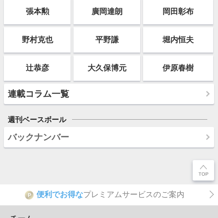
張本勲
廣岡達朗
岡田彰布
野村克也
平野謙
堀内恒夫
辻恭彦
大久保博元
伊原春樹
連載コラム一覧
週刊ベースボール
バックナンバー
便利でお得な
プレミアムサービスのご案内
P