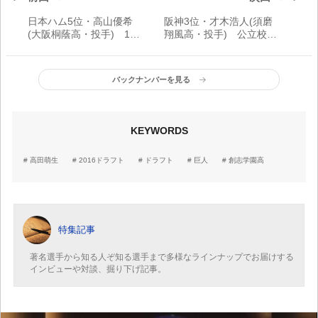
日本ハム5位・高山優希
阪神3位・才木浩人(須磨
(大阪桐蔭高・投手) 150
翔風高・投手) 公立校の
キロを投げ込む未完の大
エースが甲子園の星へ
器
バックナンバーを見る
KEYWORDS
高田萌生
2016ドラフト
ドラフト
巨人
創志学園高
特集記事
著名選手から知る人ぞ知る選手まで多様なラインナップでお届けする
インビューや対談、掘り下げ記事。