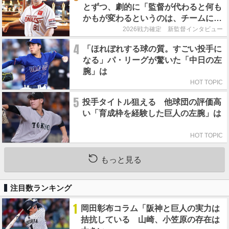
とずつ、劇的に「監督が代わると何も
かもが変わるというのは、チームにと
って良くないことなんです」
2026戦力確定 新監督インタビュー
4
「ほれぼれする球の質。すごい投手に
なる」パ・リーグが驚いた「中日の左
腕」は
HOT TOPIC
5
投手タイトル狙える 他球団の評価高
い「育成枠を経験した巨人の左腕」は
HOT TOPIC
もっと見る
注目数ランキング
1
岡田彰布コラム「阪神と巨人の実力は
拮抗している 山崎、小笠原の存在は