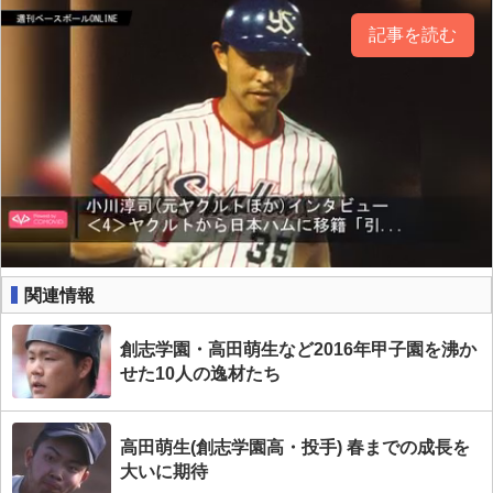
記事を読む
関連情報
創志学園・高田萌生など2016年甲子園を沸か
せた10人の逸材たち
高田萌生(創志学園高・投手) 春までの成長を
大いに期待