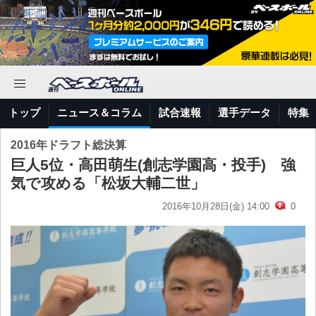
トップ
ニュース＆コラム
試合速報
選手データ
特集
2016年ドラフト総決算
巨人5位・高田萌生(創志学園高・投手) 強
気で攻める「松坂大輔二世」
2016年10月28日(金) 14:00
0