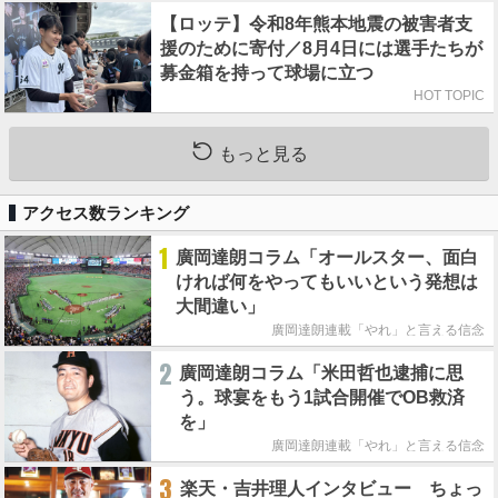
【ロッテ】令和8年熊本地震の被害者支
援のために寄付／8月4日には選手たちが
募金箱を持って球場に立つ
HOT TOPIC
もっと見る
アクセス数ランキング
1
廣岡達朗コラム「オールスター、面白
ければ何をやってもいいという発想は
大間違い」
廣岡達朗連載「やれ」と言える信念
2
廣岡達朗コラム「米田哲也逮捕に思
う。球宴をもう1試合開催でOB救済
を」
廣岡達朗連載「やれ」と言える信念
3
楽天・吉井理人インタビュー ちょっ