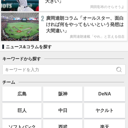
大きい」
岡田彰布のそらそうよ
2
廣岡達朗コラム「オールスター、面白
ければ何をやってもいいという発想は
大間違い」
廣岡達朗連載「やれ」と言える信念
ニュース&コラムを探す
キーワードから探す
チーム
広島
阪神
DeNA
巨人
中日
ヤクルト
ソフト
バンク
西武
楽天