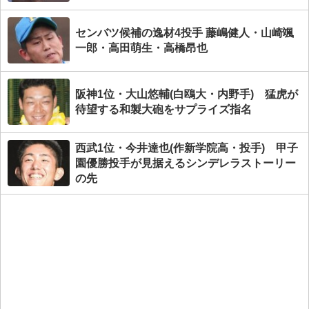
センバツ候補の逸材4投手 藤嶋健人・山崎颯
一郎・高田萌生・高橋昂也
阪神1位・大山悠輔(白鴎大・内野手) 猛虎が
待望する和製大砲をサプライズ指名
西武1位・今井達也(作新学院高・投手) 甲子
園優勝投手が見据えるシンデレラストーリー
の先