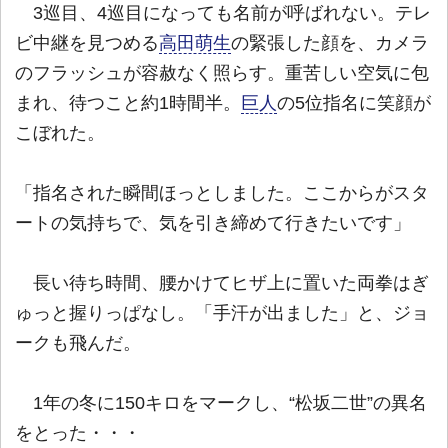
3巡目、4巡目になっても名前が呼ばれない。テレ
ビ中継を見つめる
高田萌生
の緊張した顔を、カメラ
のフラッシュが容赦なく照らす。重苦しい空気に包
まれ、待つこと約1時間半。
巨人
の5位指名に笑顔が
こぼれた。
「指名された瞬間ほっとしました。ここからがスタ
ートの気持ちで、気を引き締めて行きたいです」
長い待ち時間、腰かけてヒザ上に置いた両拳はぎ
ゅっと握りっぱなし。「手汗が出ました」と、ジョ
ークも飛んだ。
1年の冬に150キロをマークし、“松坂二世”の異名
をとった・・・