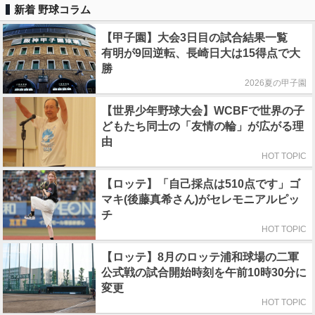
新着 野球コラム
【甲子園】大会3日目の試合結果一覧
有明が9回逆転、長崎日大は15得点で大
勝
2026夏の甲子園
【世界少年野球大会】WCBFで世界の子
どもたち同士の「友情の輪」が広がる理
由
HOT TOPIC
【ロッテ】「自己採点は510点です」ゴ
マキ(後藤真希さん)がセレモニアルピッ
チ
HOT TOPIC
【ロッテ】8月のロッテ浦和球場の二軍
公式戦の試合開始時刻を午前10時30分に
変更
HOT TOPIC