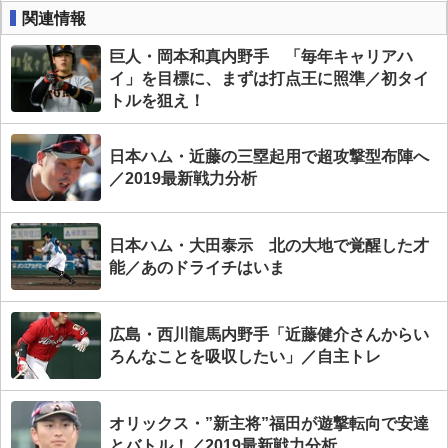
関連情報
巨人・岡本和真内野手 「毎年キャリアハ
イ」を目標に、まずは打点王に照準／初タイ
トルを狙え！
日本ハム・近藤の三塁起用で超攻撃型布陣へ
／2019最新戦力分析
日本ハム・大田泰示 北の大地で覚醒した才
能／あのドライチはいま
広島・西川龍馬内野手「近藤健介さんからい
ろんなことを吸収したい」／自主トレ
オリックス・”新主将”福田が遊撃転向で安達
とバトル！／2019最新戦力分析