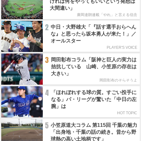
ければ何をやってもいいという発想は
大間違い」
廣岡達朗連載「やれ」と言える信念
2
中日・大野雄大「『話す選手おらへん
な』と思ったら坂本勇人が来た！」／
オールスター
PLAYER'S VOICE
3
岡田彰布コラム「阪神と巨人の実力は
拮抗している 山崎、小笠原の存在は
大きい」
岡田彰布のそらそうよ
4
「ほれぼれする球の質。すごい投手に
なる」パ・リーグが驚いた「中日の左
腕」は
HOT TOPIC
5
小笠原道大コラム 第115回 千葉の魅力
「出身地・千葉の話の続き。昔から野
球熱の高い土地柄です」