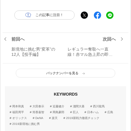
この記事に注目！
前回へ
次回へ
新境地に挑む男“変革”の
レギュラー奪取へ一直
12人【投手編】
線！赤マル急上昇の即戦
力ルーキーたち
バックナンバーを見る
KEYWORDS
岡本和真
大田泰示
近藤健介
淺間大基
西川龍馬
福田周平
筒香嘉智
岡島豪郎
巨人
日本ハム
広島
オリックス
DeNA
楽天
2019新戦力徹底チェック
2019新境地に挑む男