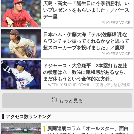
広島・高太一「誕生日に今季初勝利。い
いプレゼントをもらいました」／バース
デー星
PLAYER'S VOICE
日本ハム・伊藤大海「テル(佐藤輝明)な
らワンチャン振ってくれるかなと思って
超スローカーブを投げました」／魔球
PLAYER'S VOICE
ドジャース・大谷翔平 2本塁打も左膝
の状態は△「数%に違和感があるなら、
まだ休もうという全体的な方針」
WEEKLY SHOHEI OTANI 二刀流で呼び込む3連覇
もっと見る
アクセス数ランキング
1
廣岡達朗コラム「オールスター、面白