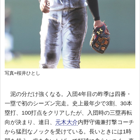
写真=桜井ひとし
泥の分だけ強くなる。入団4年目の昨季は四番・
一塁で初のシーズン完走。史上最年少で3割、30本
塁打、100打点をクリアしたが、入団時の三塁再転
向が決まり、連日、
元木大介
内野守備兼打撃コーチ
から猛烈なノックを受けている。長いときには1時