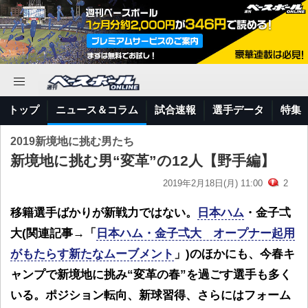
トップ
ニュース＆コラム
試合速報
選手データ
特集
2019新境地に挑む男たち
新境地に挑む男“変革”の12人【野手編】
2019年2月18日(月) 11:00
2
移籍選手ばかりが新戦力ではない。
日本ハム
・金子弌
大(関連記事→「
日本ハム・金子弌大 オープナー起用
がもたらす新たなムーブメント
」)のほかにも、今春キ
ャンプで新境地に挑み“変革の春”を過ごす選手も多く
いる。ポジション転向、新球習得、さらにはフォーム