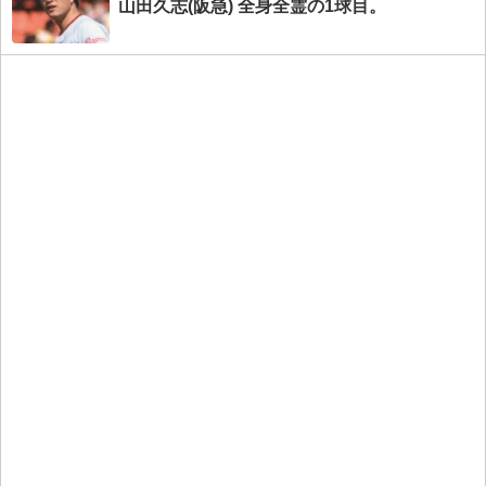
山田久志(阪急) 全身全霊の1球目。