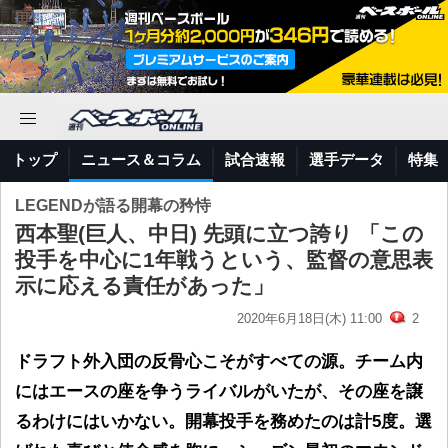
トップ
ニュース＆コラム
試合速報
選手データ
特集
LEGENDが語る開幕の矜恃
西本聖(巨人、中日) 先頭に立つ誇り 「この
投手を中心に1年戦うという、監督の意思表
示に応える責任があった」
2020年6月18日(木) 11:00
2
ドラフト外入団の反骨心こそがすべての源。チーム内
にはエースの座を争うライバルがいたが、その座を譲
るわけにはいかない。開幕投手を務めたのは計5度。選