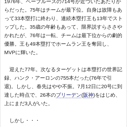
1976年、ベーブルースの714号が近づいたあたりか
らだった。75年はチームが最下位。自身は故障もあ
って33本塁打に終わり、連続本塁打王も13年でスト
ップした。35歳の年齢もあって、限界説すらささや
かれたが、76年は一転、チームは最下位からの劇的
優勝。王も49本塁打でホームラン王を奪回し、
MVPに輝いた。
迎えた77年。次なるターゲットは本塁打の世界記
録、ハンク・アーロンの755本だった(76年で引
退)。しかし、春先はやや不振。7月12日に20号に到
達した時点で、26本の
ブリーデン
(
阪神
)をはじめ、
上にまだ3人がいた。
しかし・・・