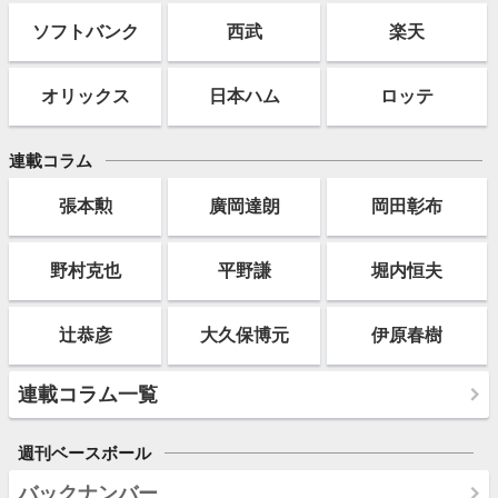
ソフト
バンク
西武
楽天
オリックス
日本ハム
ロッテ
連載コラム
張本勲
廣岡達朗
岡田彰布
野村克也
平野謙
堀内恒夫
辻恭彦
大久保博元
伊原春樹
連載コラム一覧
週刊ベースボール
バックナンバー