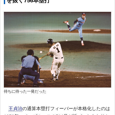
を抜く756本塁打
待ちに待った一発だった
王貞治
の通算本塁打フィーバーが本格化したのは