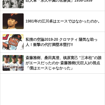
巨人軍「永久不滅の名勝負」1936-1959
1981年の江川卓はエースではなかったのか。
私情の空論2019-20 クロマティ 陽気な助っ
人！衝撃の代打満塁本塁打!!
斎藤雅樹、桑田真澄、槙原寛己 “三本柱”の誰
がエースだったのか 斎藤雅樹(元巨人)の視点
「僕はエースじゃなかった」