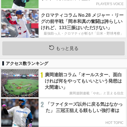
PLAYER'S VOICE
クロマティコラム No.28 メジャー・リー
グの前半戦「岡本和真の奮闘は誇らしい
けれど、133三振はいただけない」
最強助っ人・クロマティが斬る!!「日米・野球考察」
もっと見る
アクセス数ランキング
1
廣岡達朗コラム「オールスター、面白
ければ何をやってもいいという発想は
大間違い」
廣岡達朗連載「やれ」と言える信念
2
「ファイターズ以外に戻る気はなかっ
た」 三冠王狙える頼もしい強打者は
HOT TOPIC