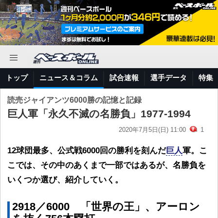
トップ
ニュース＆コラム
試合速報
選手データ
特集
読売ジャイアンツ6000勝の記憶と記録
巨人軍「永久不滅の名勝負」1977-1994
2020年7月5日(日) 11:00
1
12球団最多、公式戦6000回の勝利を刻んだ
巨人
軍。こ
こでは、その中のあくまで一部ではあるが、名勝負を
いくつか選び、紹介していく。
2918／6000 「世界の王」、アーロン