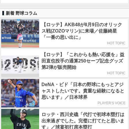
新着 野球コラム
【ロッテ】AKB48が8月9日のオリック
ス戦(ZOZOマリン)に来場／佐藤綺星
「一番の思い出に」
HOT TOPIC
【ロッテ】「これからも熱い応援を」益
田直也投手の通算250セーブ記念グッズ
第2弾が販売開始
HOT TOPIC
DeNA・ビド「日本の野球にもっとアジ
ャストしたいです。貴重な経験になると
思います」／日本球界
PLAYER'S VOICE
ロッテ・西川史礁「代打で初球本塁打は
出来過ぎでした。完璧に打てたと思いま
す」／球宴初打席本塁打