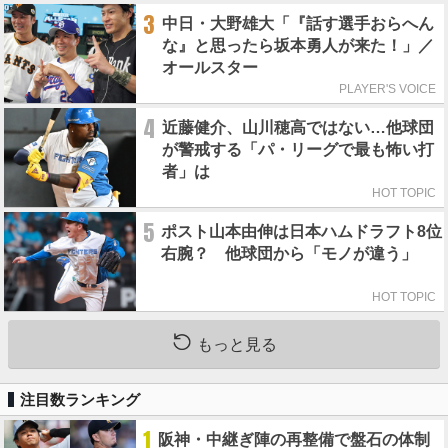
3
中日・大野雄大「『話す選手おらへん
な』と思ったら坂本勇人が来た！」／
オールスター
PLAYER'S VOICE
4
近藤健介、山川穂高ではない…他球団
が警戒する「パ・リーグで最も怖い打
者」は
HOT TOPIC
5
ポスト山本由伸は日本ハムドラフト8位
右腕？ 他球団から「モノが違う」
HOT TOPIC
もっと見る
注目数ランキング
1
阪神・中継ぎ陣の再整備で盤石の体制