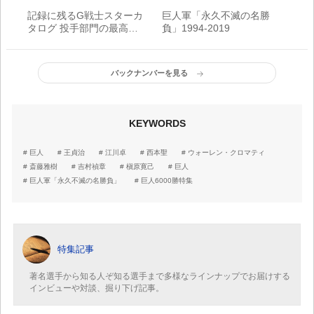
記録に残るG戦士スターカ
巨人軍「永久不滅の名勝
タログ 投手部門の最高成
負」1994-2019
績
バックナンバーを見る
KEYWORDS
巨人
王貞治
江川卓
西本聖
ウォーレン・クロマティ
斎藤雅樹
吉村禎章
槇原寛己
巨人
巨人軍「永久不滅の名勝負」
巨人6000勝特集
特集記事
著名選手から知る人ぞ知る選手まで多様なラインナップでお届けする
インビューや対談、掘り下げ記事。