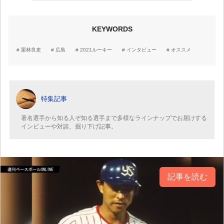
KEYWORDS
栗林良吏
広島
2021ルーキー
インタビュー
オススメ
特集記事
著名選手から知る人ぞ知る選手まで多様なラインナップでお届けする
インビューや対談、掘り下げ記事。
記事を読む