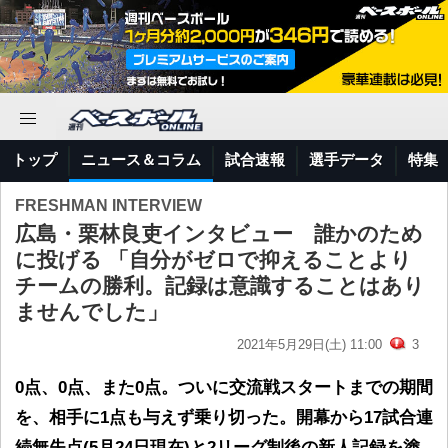
トップ
ニュース＆コラム
試合速報
選手データ
特集
FRESHMAN INTERVIEW
広島・栗林良吏インタビュー 誰かのため
に投げる 「自分がゼロで抑えることより
チームの勝利。記録は意識することはあり
ませんでした」
2021年5月29日(土) 11:00
3
0点、0点、また0点。ついに交流戦スタートまでの期間
を、相手に1点も与えず乗り切った。開幕から17試合連
続無失点(5月24日現在)と2リーグ制後の新人記録を塗