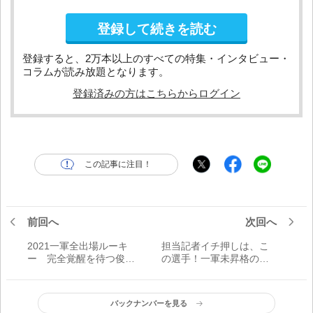
登録して続きを読む
登録すると、2万本以上のすべての特集・インタビュー・
コラムが読み放題となります。
登録済みの方はこちらからログイン
この記事に注目！
前回へ
次回へ
2021一軍全出場ルーキ
担当記者イチ押しは、こ
ー 完全覚醒を待つ俊英
の選手！一軍未昇格の注
たち【パ・リーグ編】
目選手12人 牙を研ぐ逸
材たち【セ・リーグ編】
バックナンバーを見る