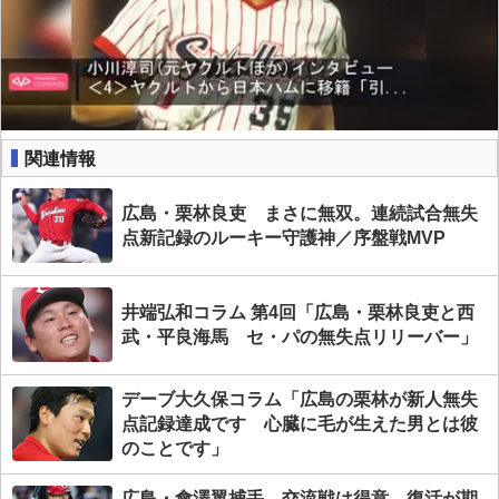
関連情報
広島・栗林良吏 まさに無双。連続試合無失
点新記録のルーキー守護神／序盤戦MVP
井端弘和コラム 第4回「広島・栗林良吏と西
武・平良海馬 セ・パの無失点リリーバー」
デーブ大久保コラム「広島の栗林が新人無失
点記録達成です 心臓に毛が生えた男とは彼
のことです」
広島・會澤翼捕手 交流戦は得意。復活が期