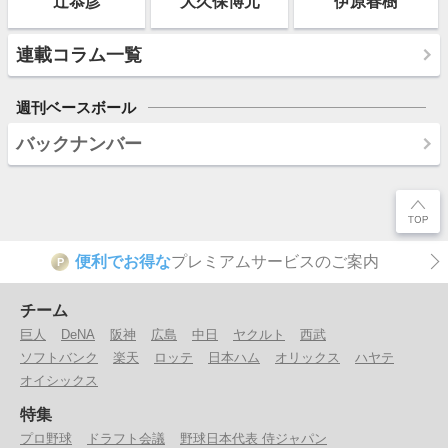
辻恭彦
大久保博元
伊原春樹
連載コラム一覧
週刊ベースボール
バックナンバー
便利でお得な
プレミアムサービスのご案内
P
チーム
巨人
DeNA
阪神
広島
中日
ヤクルト
西武
ソフトバンク
楽天
ロッテ
日本ハム
オリックス
ハヤテ
オイシックス
特集
プロ野球
ドラフト会議
野球日本代表 侍ジャパン