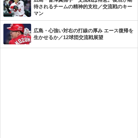
待されるチームの精神的支柱／交流戦のキー
マン
広島・心強い対右の打線の厚み エース復帰を
生かせるか／12球団交流戦展望