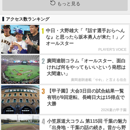
もっと見る
アクセス数ランキング
1
中日・大野雄大「『話す選手おらへん
な』と思ったら坂本勇人が来た！」／
オールスター
PLAYER'S VOICE
2
廣岡達朗コラム「オールスター、面白
ければ何をやってもいいという発想は
大間違い」
廣岡達朗連載「やれ」と言える信念
3
【甲子園】大会3日目の試合結果一覧
有明が9回逆転、長崎日大は15得点で
大勝
2026夏の甲子園
4
小笠原道大コラム 第115回 千葉の魅力
「出身地・千葉の話の続き。昔から野