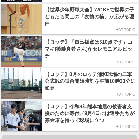
【世界少年野球大会】WCBFで世界の子
どもたち同士の「友情の輪」が広がる理
由
HOT TOPIC
【ロッテ】「自己採点は510点です」ゴ
マキ(後藤真希さん)がセレモニアルピッ
チ
HOT TOPIC
【ロッテ】8月のロッテ浦和球場の二軍
公式戦の試合開始時刻を午前10時30分に
変更
HOT TOPIC
【ロッテ】令和8年熊本地震の被害者支
援のために寄付／8月4日には選手たちが
募金箱を持って球場に立つ
HOT TOPIC