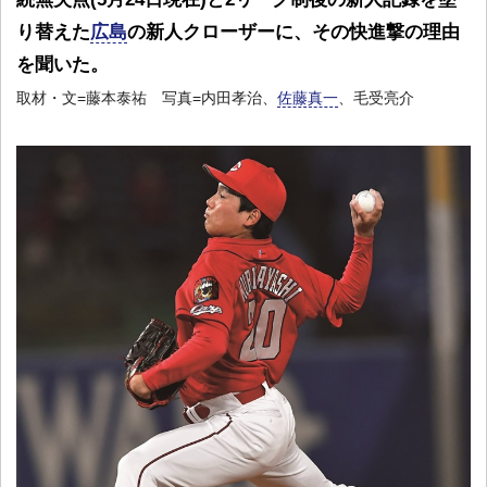
り替えた
広島
の新人クローザーに、その快進撃の理由
を聞いた。
取材・文=藤本泰祐 写真=内田孝治、
佐藤真一
、毛受亮介