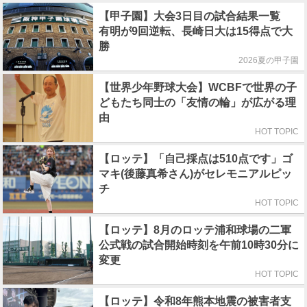
【甲子園】大会3日目の試合結果一覧
有明が9回逆転、長崎日大は15得点で大
勝
2026夏の甲子園
【世界少年野球大会】WCBFで世界の子
どもたち同士の「友情の輪」が広がる理
由
HOT TOPIC
【ロッテ】「自己採点は510点です」ゴ
マキ(後藤真希さん)がセレモニアルピッ
チ
HOT TOPIC
【ロッテ】8月のロッテ浦和球場の二軍
公式戦の試合開始時刻を午前10時30分に
変更
HOT TOPIC
【ロッテ】令和8年熊本地震の被害者支