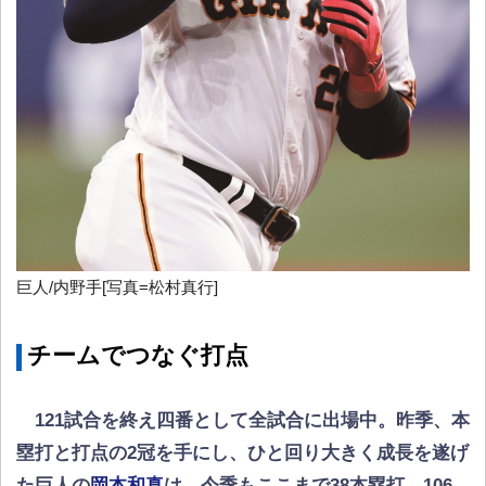
巨人/内野手[写真=松村真行]
チームでつなぐ打点
121試合を終え四番として全試合に出場中。昨季、本
塁打と打点の2冠を手にし、ひと回り大きく成長を遂げ
た巨人の
岡本和真
は、今季もここまで38本塁打、106