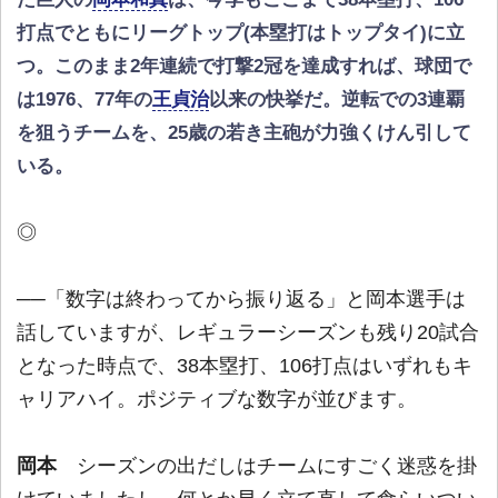
打点でともにリーグトップ(本塁打はトップタイ)に立
つ。このまま2年連続で打撃2冠を達成すれば、球団で
は1976、77年の
王貞治
以来の快挙だ。逆転での3連覇
を狙うチームを、25歳の若き主砲が力強くけん引して
いる。
◎
──「数字は終わってから振り返る」と岡本選手は
話していますが、レギュラーシーズンも残り20試合
となった時点で、38本塁打、106打点はいずれもキ
ャリアハイ。ポジティブな数字が並びます。
岡本
シーズンの出だしはチームにすごく迷惑を掛