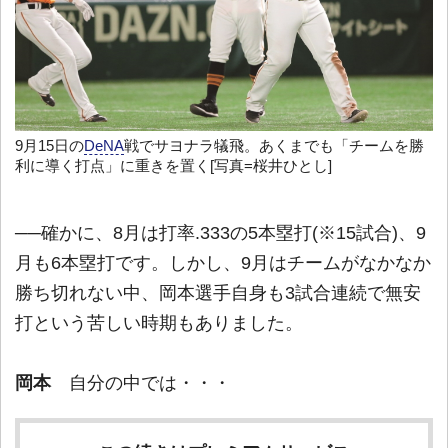
9月15日の
DeNA
戦でサヨナラ犠飛。あくまでも「チームを勝
利に導く打点」に重きを置く[写真=桜井ひとし]
──確かに、8月は打率.333の5本塁打(※15試合)、9
月も6本塁打です。しかし、9月はチームがなかなか
勝ち切れない中、岡本選手自身も3試合連続で無安
打という苦しい時期もありました。
岡本
自分の中では・・・