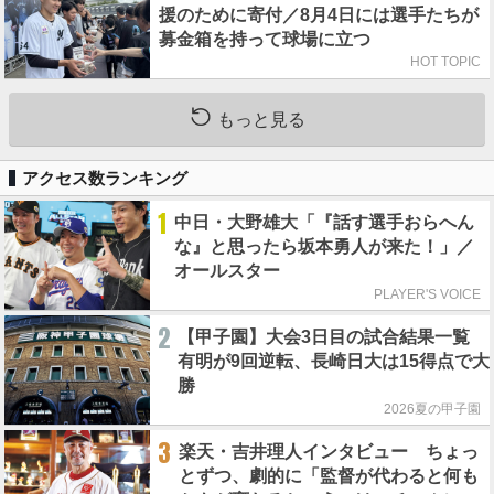
援のために寄付／8月4日には選手たちが
募金箱を持って球場に立つ
HOT TOPIC
もっと見る
アクセス数ランキング
1
中日・大野雄大「『話す選手おらへん
な』と思ったら坂本勇人が来た！」／
オールスター
PLAYER'S VOICE
2
【甲子園】大会3日目の試合結果一覧
有明が9回逆転、長崎日大は15得点で大
勝
2026夏の甲子園
3
楽天・吉井理人インタビュー ちょっ
とずつ、劇的に「監督が代わると何も