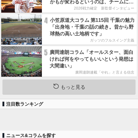
かもが変わるというのは、チームにと
って良くないことなんです」
2026戦力確定 新監督インタビュー
4
小笠原道大コラム 第115回 千葉の魅力
「出身地・千葉の話の続き。昔から野
球熱の高い土地柄です」
ガッツのフルスイング主義
5
廣岡達朗コラム「オールスター、面白
ければ何をやってもいいという発想は
大間違い」
廣岡達朗連載「やれ」と言える信念
もっと見る
注目数ランキング
ニュース&コラムを探す