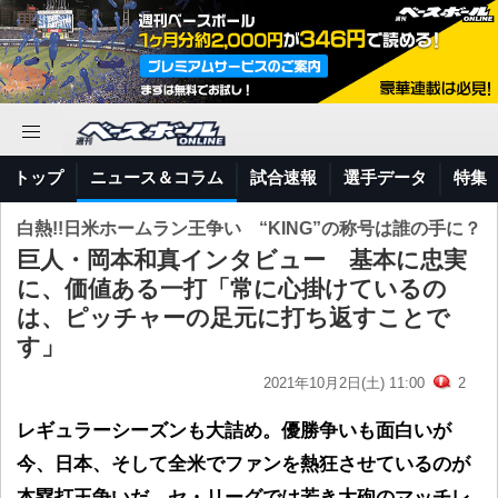
トップ
ニュース＆コラム
試合速報
選手データ
特集
白熱!!日米ホームラン王争い “KING”の称号は誰の手に？
巨人・岡本和真インタビュー 基本に忠実
に、価値ある一打「常に心掛けているの
は、ピッチャーの足元に打ち返すことで
す」
2021年10月2日(土) 11:00
2
レギュラーシーズンも大詰め。優勝争いも面白いが
今、日本、そして全米でファンを熱狂させているのが
本塁打王争いだ。セ・リーグでは若き大砲のマッチレ