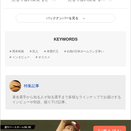
ーグ編】
ーグ編】
バックナンバーを見る
KEYWORDS
岡本和真
巨人
本塁打王
白熱!!日米ホームラン王争い
インタビュー
オススメ
特集記事
著名選手から知る人ぞ知る選手まで多様なラインナップでお届けする
インビューや対談、掘り下げ記事。