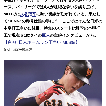
ース、パ・リーグでは4人が壮絶な争いを繰り広げ、
MLBでは
大谷翔平
に熱い視線が注がれている。果たし
て“KING”の称号は誰の手に？ ここではそんな日米の
本塁打王争いに注目。特集のスタートは昨季の本塁打
王で現在セ1位タイの
巨人
の主砲インタビューから。
【白熱!!日米ホームラン王争い MLB編】
取材・構成=坂本匠