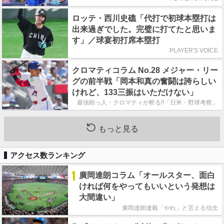
ロッテ・西川史礁「代打で初球本塁打は
出来過ぎでした。完璧に打てたと思いま
す」／球宴初打席本塁打
PLAYER'S VOICE
クロマティコラム No.28 メジャー・リー
グの前半戦「岡本和真の奮闘は誇らしい
けれど、133三振はいただけない」
最強助っ人・クロマティが斬る!!「日米・野球考察」
もっと見る
アクセス数ランキング
1
廣岡達朗コラム「オールスター、面白
ければ何をやってもいいという発想は
大間違い」
廣岡達朗連載「やれ」と言える信念