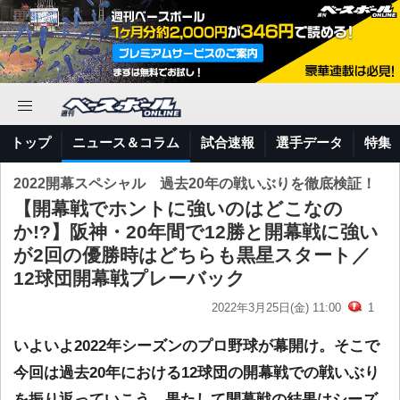
トップ
ニュース＆コラム
試合速報
選手データ
特集
2022開幕スペシャル 過去20年の戦いぶりを徹底検証！
【開幕戦でホントに強いのはどこなの
か!?】阪神・20年間で12勝と開幕戦に強い
が2回の優勝時はどちらも黒星スタート／
12球団開幕戦プレーバック
2022年3月25日(金) 11:00
1
いよいよ2022年シーズンのプロ野球が幕開け。そこで
今回は過去20年における12球団の開幕戦での戦いぶり
を振り返っていこう。果たして開幕戦の結果はシーズ