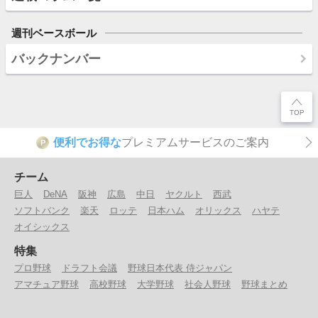
週刊ベースボール
バックナンバー
便利でお得な
プレミアムサービスのご案内
P
チーム
巨人
DeNA
阪神
広島
中日
ヤクルト
西武
ソフトバンク
楽天
ロッテ
日本ハム
オリックス
ハヤテ
オイシックス
特集
プロ野球
ドラフト会議
野球日本代表 侍ジャパン
アマチュア野球
高校野球
大学野球
社会人野球
野球まとめ