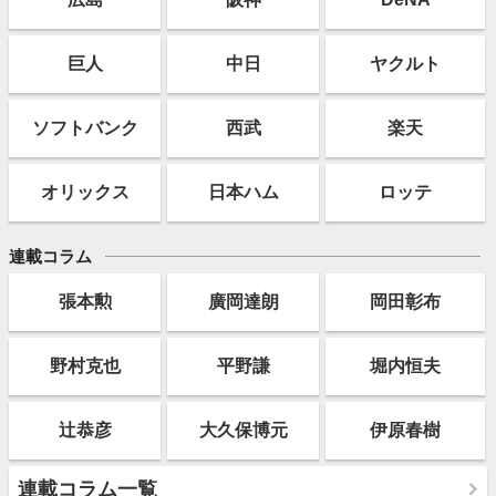
巨人
中日
ヤクルト
ソフト
バンク
西武
楽天
オリックス
日本ハム
ロッテ
連載コラム
張本勲
廣岡達朗
岡田彰布
野村克也
平野謙
堀内恒夫
辻恭彦
大久保博元
伊原春樹
連載コラム一覧