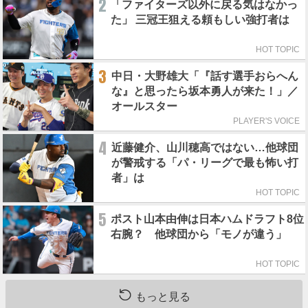
2
「ファイターズ以外に戻る気はなかっ
た」 三冠王狙える頼もしい強打者は
HOT TOPIC
3
中日・大野雄大「『話す選手おらへん
な』と思ったら坂本勇人が来た！」／
オールスター
PLAYER'S VOICE
4
近藤健介、山川穂高ではない…他球団
が警戒する「パ・リーグで最も怖い打
者」は
HOT TOPIC
5
ポスト山本由伸は日本ハムドラフト8位
右腕？ 他球団から「モノが違う」
HOT TOPIC
もっと見る