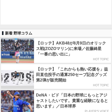
新着 野球コラム
【ロッテ】AKB48が8月9日のオリック
ス戦(ZOZOマリン)に来場／佐藤綺星
「一番の思い出に」
HOT TOPIC
【ロッテ】「これからも熱い応援を」益
田直也投手の通算250セーブ記念グッズ
第2弾が販売開始
HOT TOPIC
DeNA・ビド「日本の野球にもっとアジ
ャストしたいです。貴重な経験になると
思います」／日本球界
PLAYER'S VOICE