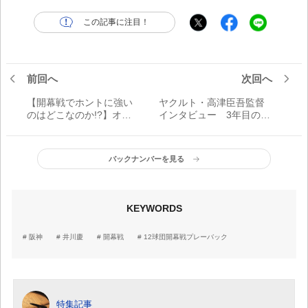
この記事に注目！
前回へ
次回へ
【開幕戦でホントに強い
ヤクルト・高津臣吾監督
のはどこなのか!?】オリ
インタビュー 3年目の真
ックス・逆転サヨナラ負
価 「1点にこだわって戦
けも3度……負の連鎖を断
いたい」
ち切り新たな歴史を／12
バックナンバーを見る
球団開幕戦プレーバック
KEYWORDS
阪神
井川慶
開幕戦
12球団開幕戦プレーバック
特集記事