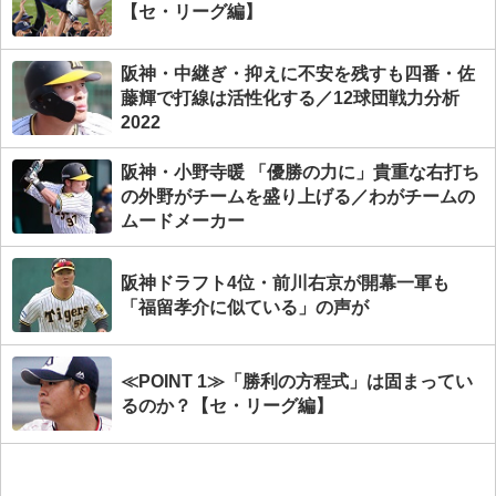
【セ・リーグ編】
阪神・中継ぎ・抑えに不安を残すも四番・佐
藤輝で打線は活性化する／12球団戦力分析
2022
阪神・小野寺暖 「優勝の力に」貴重な右打ち
の外野がチームを盛り上げる／わがチームの
ムードメーカー
阪神ドラフト4位・前川右京が開幕一軍も
「福留孝介に似ている」の声が
≪POINT 1≫「勝利の方程式」は固まってい
るのか？【セ・リーグ編】