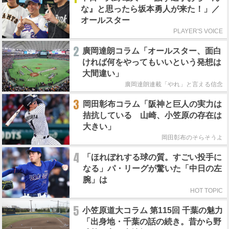
な』と思ったら坂本勇人が来た！」／
オールスター
PLAYER'S VOICE
2
廣岡達朗コラム「オールスター、面白
ければ何をやってもいいという発想は
大間違い」
廣岡達朗連載「やれ」と言える信念
3
岡田彰布コラム「阪神と巨人の実力は
拮抗している 山崎、小笠原の存在は
大きい」
岡田彰布のそらそうよ
4
「ほれぼれする球の質。すごい投手に
なる」パ・リーグが驚いた「中日の左
腕」は
HOT TOPIC
5
小笠原道大コラム 第115回 千葉の魅力
「出身地・千葉の話の続き。昔から野