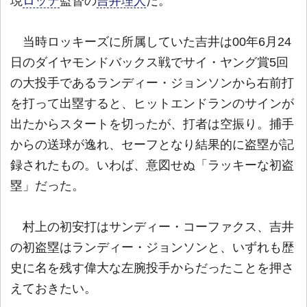
現
ロッテ
監督の
吉井理人
だ。
当時ロッキーズに所属していた吉井は00年6月24
日のダイヤモンドバックス戦でサイ・ヤング賞5回
の大投手であるランディー・ジョンソンから右前打
を打って出塁すると、ヒットエンドランのサインが
出たからスタートを切ったが、打者は空振り。捕手
からの送球が逸れ、セーフとなり結果的に盗塁が記
録されたもの。いわば、意図せぬ「ラッキーな初盗
塁」だった。
村上の初安打はサンディー・コーファクス、吉井
の初盗塁はランディー・ジョンソンと、いずれも歴
史に名を残す偉大な左腕投手からだったことを押さ
えておきたい。