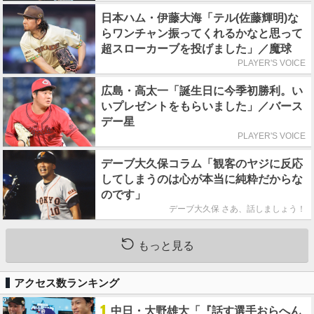
日本ハム・伊藤大海「テル(佐藤輝明)な
らワンチャン振ってくれるかなと思って
超スローカーブを投げました」／魔球
PLAYER'S VOICE
広島・高太一「誕生日に今季初勝利。い
いプレゼントをもらいました」／バース
デー星
PLAYER'S VOICE
デーブ大久保コラム「観客のヤジに反応
してしまうのは心が本当に純粋だからな
のです」
デーブ大久保 さあ、話しましょう！
もっと見る
アクセス数ランキング
1
中日・大野雄大「『話す選手おらへん