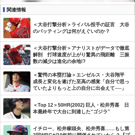
関連情報
＜大谷打撃分析＞ライバル投手の証言 大谷
のバッティングは何がえぐいのか？
＜大谷打撃分析＞アナリストがデータで徹底
解剖 打球速度が上がり驚異の飛距離 三振
数の減少は進化の余地!?
＜驚愕の本塁打論＞エンゼルス・大谷翔平
成長と変化を遂げた至高の感覚「自分で思っ
ていたよりもっと上の自分に出会えて──」
＜Top 12＞50HR(2002) 巨人・松井秀喜 日
本最終年で大台に到達した“ゴジラ”
イチロー、松井稼頭央、松井秀喜……もし第