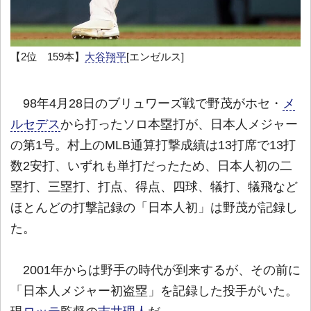
【2位 159本】
大谷翔平
[エンゼルス]
98年4月28日のブリュワーズ戦で野茂がホセ・
メ
ルセデス
から打ったソロ本塁打が、日本人メジャー
の第1号。村上のMLB通算打撃成績は13打席で13打
数2安打、いずれも単打だったため、日本人初の二
塁打、三塁打、打点、得点、四球、犠打、犠飛など
ほとんどの打撃記録の「日本人初」は野茂が記録し
た。
2001年からは野手の時代が到来するが、その前に
「日本人メジャー初盗塁」を記録した投手がいた。