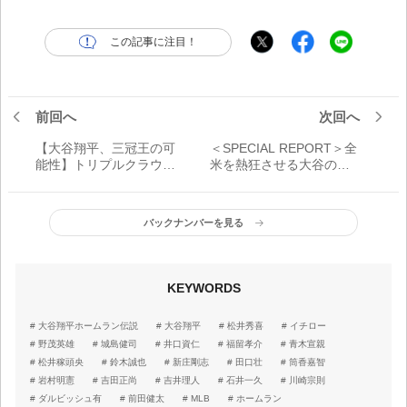
この記事に注目！
前回へ
次回へ
【大谷翔平、三冠王の可
＜SPECIAL REPORT＞全
能性】トリプルクラウン
米を熱狂させる大谷のバ
の意義と価値 メジャー
ッティング ファンが一
の三冠王列伝「大谷翔平
番見たいもの
が『二刀流＋三冠王』を
バックナンバーを見る
達成したら、野球選手が
目指す記録は何もなくな
る」
KEYWORDS
大谷翔平ホームラン伝説
大谷翔平
松井秀喜
イチロー
野茂英雄
城島健司
井口資仁
福留孝介
青木宣親
松井稼頭央
鈴木誠也
新庄剛志
田口壮
筒香嘉智
岩村明憲
吉田正尚
吉井理人
石井一久
川崎宗則
ダルビッシュ有
前田健太
MLB
ホームラン