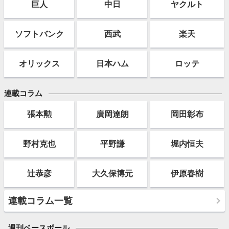
巨人
中日
ヤクルト
ソフト
バンク
西武
楽天
オリックス
日本ハム
ロッテ
連載コラム
張本勲
廣岡達朗
岡田彰布
野村克也
平野謙
堀内恒夫
辻恭彦
大久保博元
伊原春樹
連載コラム一覧
週刊ベースボール