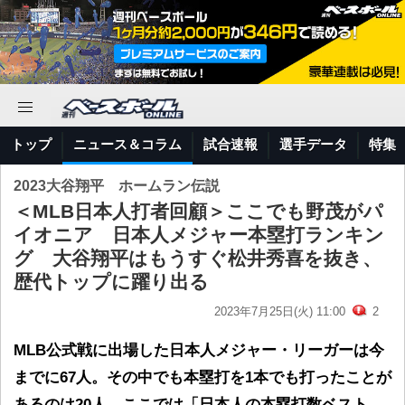
トップ
ニュース＆コラム
試合速報
選手データ
特集
2023大谷翔平 ホームラン伝説
＜MLB日本人打者回顧＞ここでも野茂がパ
イオニア 日本人メジャー本塁打ランキン
グ 大谷翔平はもうすぐ松井秀喜を抜き、
歴代トップに躍り出る
2023年7月25日(火) 11:00
2
MLB公式戦に出場した日本人メジャー・リーガーは今
までに67人。その中でも本塁打を1本でも打ったことが
あるのは20人。ここでは「日本人の本塁打数ベスト