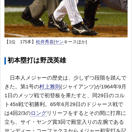
【1位 175本】
松井秀喜
[
ヤン
キースほか]
初本塁打は野茂英雄
日本人メジャーの歴史は、少しずつ段階を踏んで
きた。第1号の
村上雅則
(ジャイアンツ)が1964年9月
1日のメッツ戦で初登板を果たすと、同29日のコル
ト45s戦で初勝利。65年6月29日のドジャース戦で
は4回2/3の
ロング
リリーフをするとその間に打席に
立ち、サイ・ヤング賞3回で殿堂入りの左腕である
サンディー・コーファクスからメジャー初安打を記