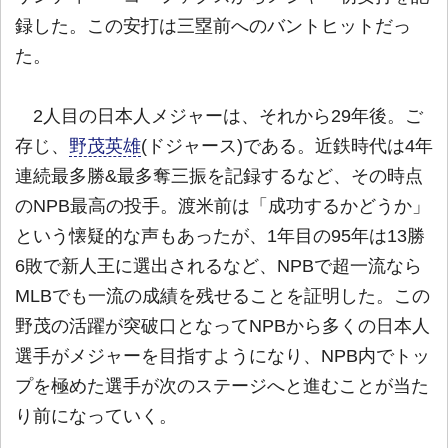
録した。この安打は三塁前へのバントヒットだっ
た。
2人目の日本人メジャーは、それから29年後。ご
存じ、
野茂英雄
(ドジャース)である。近鉄時代は4年
連続最多勝&最多奪三振を記録するなど、その時点
のNPB最高の投手。渡米前は「成功するかどうか」
という懐疑的な声もあったが、1年目の95年は13勝
6敗で新人王に選出されるなど、NPBで超一流なら
MLBでも一流の成績を残せることを証明した。この
野茂の活躍が突破口となってNPBから多くの日本人
選手がメジャーを目指すようになり、NPB内でトッ
プを極めた選手が次のステージへと進むことが当た
り前になっていく。