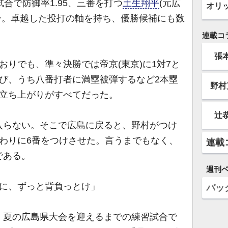
合で防御率1.95、三番を打つ
土生翔平
(元広
オリ
ーマー。卓越した投打の軸を持ち、優勝候補にも数
連載コ
張
りでも、準々決勝では帝京(東京)に1対7と
び、うち八番打者に満塁被弾するなど2本塁
野村
の立ち上がりがすべてだった。
辻
らない。そこで広島に戻ると、野村がつけ
わりに6番をつけさせた。言うまでもなく、
連載
である。
週刊
うに、ずっと背負っとけ」
バッ
夏の広島県大会を迎えるまでの練習試合で