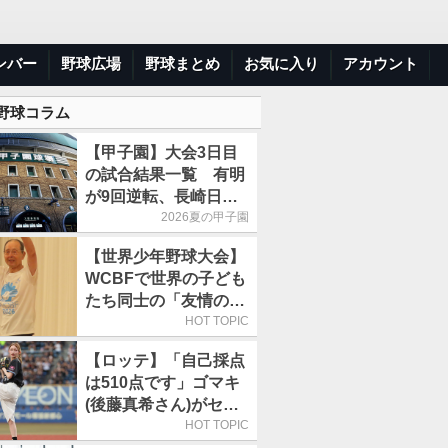
ンバー
野球広場
野球まとめ
お気に入り
アカウント
 野球コラム
【甲子園】大会3日目
の試合結果一覧 有明
が9回逆転、長崎日大
は15得点で大勝
2026夏の甲子園
【世界少年野球大会】
WCBFで世界の子ども
たち同士の「友情の
輪」が広がる理由
HOT TOPIC
【ロッテ】「自己採点
は510点です」ゴマキ
(後藤真希さん)がセレ
モニアルピッチ
HOT TOPIC