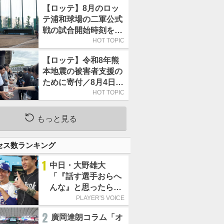
【ロッテ】8月のロッ
テ浦和球場の二軍公式
戦の試合開始時刻を午
前10時30分に変更
HOT TOPIC
【ロッテ】令和8年熊
本地震の被害者支援の
ために寄付／8月4日に
は選手たちが募金箱を
HOT TOPIC
持って球場に立つ
もっと見る
セス数ランキング
1
中日・大野雄大
「『話す選手おらへ
んな』と思ったら坂
本勇人が来た！」／
PLAYER'S VOICE
オールスター
2
廣岡達朗コラム「オ