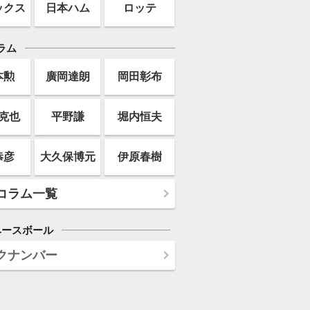
ックス
日本ハム
ロッテ
ラム
本勲
廣岡達朗
岡田彰布
克也
平野謙
堀内恒夫
恭彦
大久保博元
伊原春樹
コラム一覧
ベースボール
クナンバー