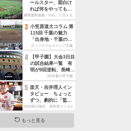
ールスター、面白け
れば何をやってもい
いという発想は大間
廣岡達朗連載「やれ」と言える信念
違い」
3
小笠原道大コラム 第
115回 千葉の魅力
「出身地・千葉の話
の続き。昔から野球
ガッツのフルスイング主義
熱の高い土地柄で
4
【甲子園】大会3日目
す」
の試合結果一覧 有
明が9回逆転、長崎日
大は15得点で大勝
2026夏の甲子園
5
楽天・吉井理人イン
タビュー ちょっと
ずつ、劇的に「監督
が代わると何もかも
2026戦力確定 新監督インタビュー
が変わるというの
は、チームにとって
もっと見る
良くないことなんで