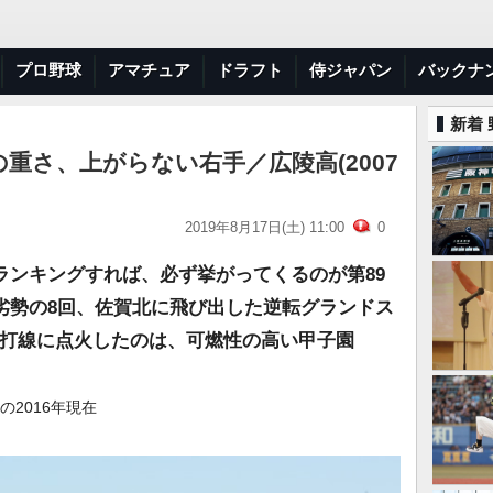
プロ野球
アマチュア
ドラフト
侍ジャパン
バックナ
新着
重さ、上がらない右手／広陵高(2007
2019年8月17日(土) 11:00
0
ランキングすれば、必ず挙がってくるのが第89
劣勢の8回、佐賀北に飛び出した逆転グランドス
た打線に点火したのは、可燃性の高い甲子園
の2016年現在