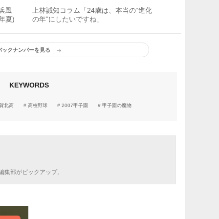
浜風
上林誠知コラム「24歳は、本当の“進化
年夏)
の年”にしたいですね」
バックナンバーを見る
KEYWORDS
賀北高
高校野球
2007甲子園
甲子園の魔物
編集部がピックアップ。