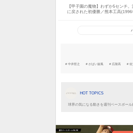
【甲子園の魔物】わずか5センチ。
に戻された初優勝／熊本工高(1996
中井哲之
がばい旋風
広陵高
佐
HOT TOPICS
球界の気になる動きを週刊ベースボール