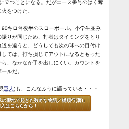
ドに立つことになる。だがエース番号のはく奪
に火をつけた。
90キロ台後半のスローボール。小学生並み
の振りが同じため、打者はタイミングをとり
軌道を追うと、どうしても次の球への目付け
対しては、打ち損じてアウトになるともった
から、なかなか手を出しにくい。カウントを
ボールだ。
現
巨人
)も、こんなふうに語っている・・・
の聖地で起きた数奇な物語／楊順行(著)」
購入はこちらから！