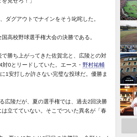
まを見せろ！」
は、ダグアウトでナインをそう叱咤した。
9回全国高校野球選手権大会の決勝である。
で勝ち上がってきた佐賀北と、広陵との対
4対0とリードしていた。エース・
野村祐輔
手に1安打しか許さない完璧な投球だ。優勝ま
る広陵だが、夏の選手権では、過去2回決勝
には立てていない。そこでついた異名が「春
。