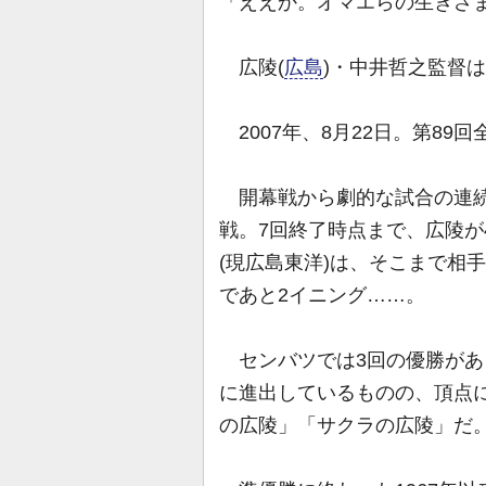
「ええか。オマエらの生きざ
広陵(
広島
)・中井哲之監督
2007年、8月22日。第8
開幕戦から劇的な試合の連続
戦。7回終了時点まで、広陵が
(現広島東洋)は、そこまで相
であと2イニング……。
センバツでは3回の優勝があ
に進出しているものの、頂点
の広陵」「サクラの広陵」だ