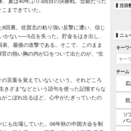
来、夏は40年ぶり3回目の決勝戦。念願だった
注目
そこまできていた。
た8回裏。佐賀北の粘り強い反撃に遭い、信じ
ニュ
いかない──5点を失った。貯金をはき出し、
回表、最後の攻撃である。そこで、このまま
キーワ
揮官の熱い胸の内が口をついて出たのが、“生
チーム
の言葉を覚えていないという。それどころ
広
“生きざま”などという語句を使った記憶すらな
れがこぼれ出るほど、心中がたぎっていたの
巨
ソ
バ
ツにも出場していた。06年秋の中国大会を制