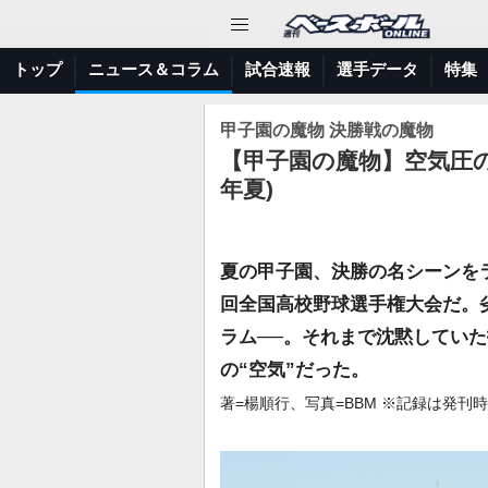
トップ
ニュース＆コラム
試合速報
選手データ
特集
甲子園の魔物 決勝戦の魔物
【甲子園の魔物】空気圧の
年夏)
夏の甲子園、決勝の名シーンを
回全国高校野球選手権大会だ。
ラム──。それまで沈黙してい
の“空気”だった。
著=楊順行、写真=BBM ※記録は発刊時