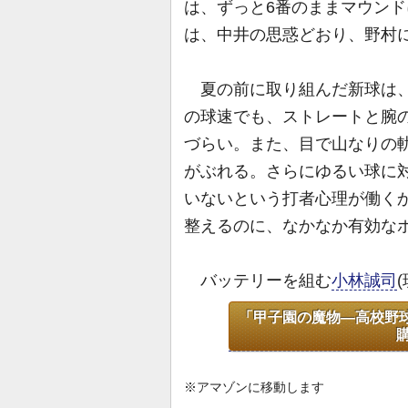
は、ずっと6番のままマウン
は、中井の思惑どおり、野村
夏の前に取り組んだ新球は、
の球速でも、ストレートと腕
づらい。また、目で山なりの
がぶれる。さらにゆるい球に
いないという打者心理が働く
整えるのに、なかなか有効な
バッテリーを組む
小林誠司
(
「甲子園の魔物―高校野球
※アマゾンに移動します