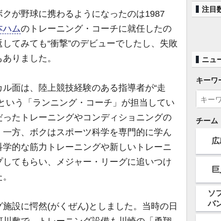
注目
クが野球に携わるようになったのは1987
本ハム
のトレーニング・コーチに就任したの
してみても“衝撃”のデビューでしたし、失敗
もありました。
ニュ
キーワ
ル面は、陸上競技経験のある指導者が“走
るという「ランニング・コーチ」が担当してい
だったトレーニングやコンディショニングの
チーム
。一方、ボクはスポーツ科学を専門的に学ん
広
科学的な筋力トレーニングや新しいトレーニ
プしてもらい、メジャー・リーグに追いつけ
巨
た。
ソ
バ
施設に愕然(がくぜん)としました。当時の日
河川敷で、トレーニング設備も川崎の「勇翔