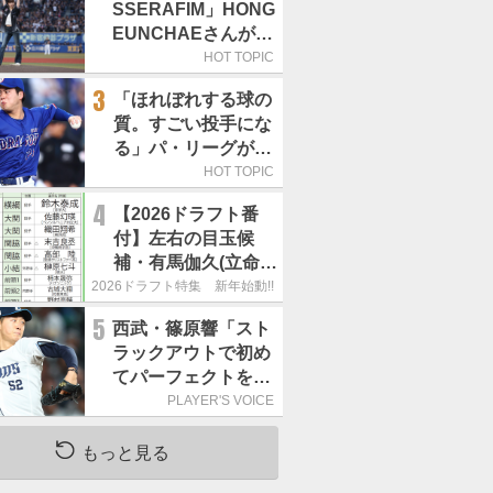
SSERAFIM」HONG
EUNCHAEさんが始
球式「この場に立て
HOT TOPIC
て本当にうれしい」
3
「ほれぼれする球の
／8月5日の西武戦
質。すごい投手にな
（ZOZOマリン）
る」パ・リーグが驚
いた「中日の左腕」
HOT TOPIC
は
4
【2026ドラフト番
付】左右の目玉候
補・有馬伽久(立命
大)&鈴木泰成(青学
2026ドラフト特集 新年始動!!
大) 佐藤幻瑛(ペンシ
5
西武・篠原響「スト
ルベニア州立大)の強
ラックアウトで初め
行指名はあるのか？
てパーフェクトを取
れました!!」／ストラ
PLAYER'S VOICE
ックアウト
もっと見る