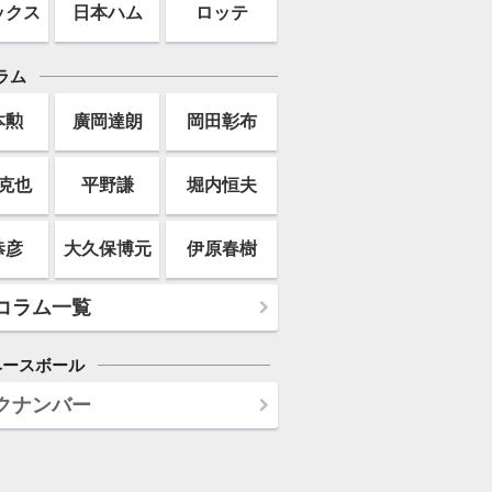
ックス
日本ハム
ロッテ
ラム
本勲
廣岡達朗
岡田彰布
克也
平野謙
堀内恒夫
恭彦
大久保博元
伊原春樹
コラム一覧
ベースボール
クナンバー