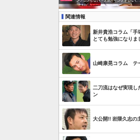
関連情報
新井貴浩コラム「手
とても勉強になりま
山崎康晃コラム テ
二刀流はなぜ実現し
ン
大公開!! 岩隈久志