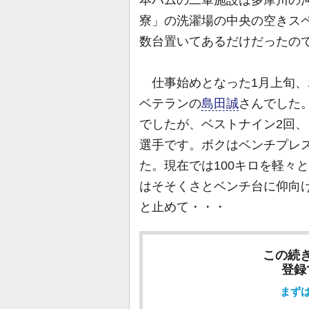
寮」の洗濯場の中央の空きス
数台置いてあるだけだったの
仕事始めとなった1月上旬、
ベテランの
島田誠
さんでした
でしたが、ベストナイン2回、
選手です。ボクはベンチプレス
た。現在では100キロを軽々
はそそくさとベンチ台に仰向
と止めて・・・
この続
登録
まず