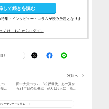
録して続きを読む
の特集・インタビュー・コラムが読み放題となりま
の方はこちらからログイン
注目！
次回へ
くつ
田中大貴コラム 『松坂世代』あの夏か
の愛猫
ら21年目の延長戦「残りは5人に！松坂
が家
世代の2020年展望」
頑張
バックナンバーを見る