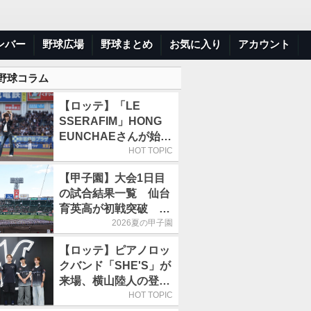
ンバー
野球広場
野球まとめ
お気に入り
アカウント
 野球コラム
【ロッテ】「LE
SSERAFIM」HONG
EUNCHAEさんが始球
式「この場に立てて本
HOT TOPIC
当にうれしい」／8月5
【甲子園】大会1日目
日の西武戦（ZOZOマ
の試合結果一覧 仙台
リン）
育英高が初戦突破 4
番・田山纏が今大会1
2026夏の甲子園
号アーチ
【ロッテ】ピアノロッ
クバンド「SHE'S」が
来場、横山陸人の登場
曲を演奏／8月4日の西
HOT TOPIC