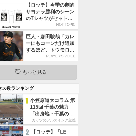
武戦(ZOZOマリン)
【ロッテ】今季の劇的
サヨナラ勝利のシーン
のTシャツがセットに
なった9月20日の西武
HOT TOPIC
戦のチケットを販売
巨人・森田駿哉「カレ
ーにもコーンだけ追加
するほど、トウモロコ
シが大好きです」／野
PLAYER'S VOICE
菜
もっと見る
セス数ランキング
1
小笠原道大コラム 第
115回 千葉の魅力
「出身地・千葉の話
の続き。昔から野球
ガッツのフルスイング主義
熱の高い土地柄で
2
【ロッテ】「LE
す」