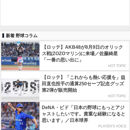
新着 野球コラム
【ロッテ】AKB48が8月9日のオリック
ス戦(ZOZOマリン)に来場／佐藤綺星
「一番の思い出に」
HOT TOPIC
【ロッテ】「これからも熱い応援を」益
田直也投手の通算250セーブ記念グッズ
第2弾が販売開始
HOT TOPIC
DeNA・ビド「日本の野球にもっとアジ
ャストしたいです。貴重な経験になると
思います」／日本球界
PLAYER'S VOICE