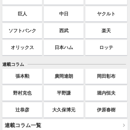
巨人
中日
ヤクルト
ソフト
バンク
西武
楽天
オリックス
日本ハム
ロッテ
連載コラム
張本勲
廣岡達朗
岡田彰布
野村克也
平野謙
堀内恒夫
辻恭彦
大久保博元
伊原春樹
連載コラム一覧