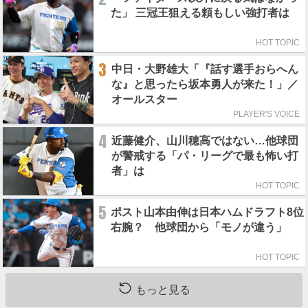
た」 三冠王狙える頼もしい強打者は
HOT TOPIC
3
中日・大野雄大「『話す選手おらへん
な』と思ったら坂本勇人が来た！」／
オールスター
PLAYER'S VOICE
4
近藤健介、山川穂高ではない…他球団
が警戒する「パ・リーグで最も怖い打
者」は
HOT TOPIC
5
ポスト山本由伸は日本ハムドラフト8位
右腕？ 他球団から「モノが違う」
HOT TOPIC
もっと見る