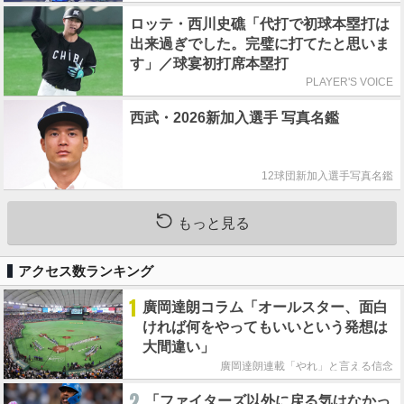
ロッテ・西川史礁「代打で初球本塁打は
出来過ぎでした。完璧に打てたと思いま
す」／球宴初打席本塁打
PLAYER'S VOICE
西武・2026新加入選手 写真名鑑
12球団新加入選手写真名鑑
もっと見る
アクセス数ランキング
1
廣岡達朗コラム「オールスター、面白
ければ何をやってもいいという発想は
大間違い」
廣岡達朗連載「やれ」と言える信念
2
「ファイターズ以外に戻る気はなかっ