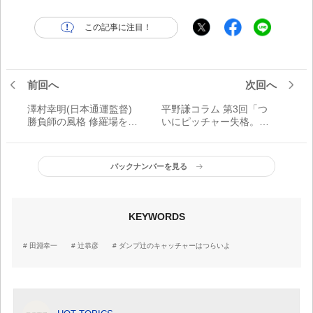
この記事に注目！
前回へ
次回へ
澤村幸明(日本通運監督)
平野謙コラム 第3回「つ
勝負師の風格 修羅場を戦
いにピッチャー失格。ま
い抜く準備と集中力
さかこのままクビ
に……」
バックナンバーを見る
KEYWORDS
田淵幸一
辻恭彦
ダンプ辻のキャッチャーはつらいよ