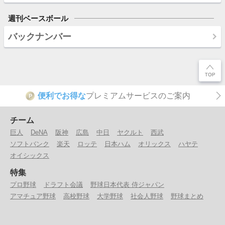
週刊ベースボール
バックナンバー
便利でお得な
プレミアムサービスのご案内
P
チーム
巨人
DeNA
阪神
広島
中日
ヤクルト
西武
ソフトバンク
楽天
ロッテ
日本ハム
オリックス
ハヤテ
オイシックス
特集
プロ野球
ドラフト会議
野球日本代表 侍ジャパン
アマチュア野球
高校野球
大学野球
社会人野球
野球まとめ