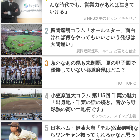
んな時代でも、営業力があれば生きて
いける」
元NPB選手のセカンドキャリア
2
廣岡達朗コラム「オールスター、面白
ければ何をやってもいいという発想は
大間違い」
廣岡達朗連載「やれ」と言える信念
3
意外なあの県も未制覇。夏の甲子園で
優勝していない都道府県はどこ？
HOT TOPIC
4
小笠原道大コラム 第115回 千葉の魅力
「出身地・千葉の話の続き。昔から野
球熱の高い土地柄です」
ガッツのフルスイング主義
5
日本ハム・伊藤大海「テル(佐藤輝明)な
らワンチャン振ってくれるかなと思っ