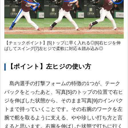
【チェックポイント】[5]トップに早く入れる◎[6]右ヒジを伸
ばしてスイング[7]左ヒジで柔軟に対応＆踏み込み◎
【ポイント】左ヒジの使い方
島内選手の打撃フォームの特徴の1つが、テーク
バックをとったあと、写真[5]のトップの位置で右ヒ
ジを伸ばした状態から、そのまま写真[9]のインパク
トまで持っていくことです。その右腕のワークを左
腕で舵を取るように支える、やや珍しい打ち方と言
えると思います。右腕を伸ばした状態で打ちに行く