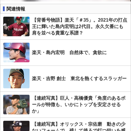
関連情報
【背番号物語】楽天「＃35」。2021年の打点
王に輝いた島内宏明は2代目。永久欠番にも
肩を並べる貴重な系譜？
楽天・島内宏明 自然体で、貪欲に
楽天・吉野 創士 東北を熱くするスラッガー
【連続写真】巨人・高橋優貴「角度のあるボ
ールが特徴も、いかにトップを安定させる
か」
【連続写真】オリックス・宗佑磨 動きの少
ないフォームで、残して後ろで打つ狙いを感