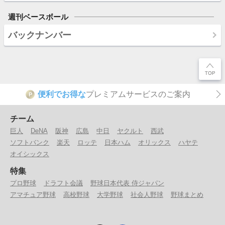
週刊ベースボール
バックナンバー
便利でお得な
プレミアムサービスのご案内
P
チーム
巨人
DeNA
阪神
広島
中日
ヤクルト
西武
ソフトバンク
楽天
ロッテ
日本ハム
オリックス
ハヤテ
オイシックス
特集
プロ野球
ドラフト会議
野球日本代表 侍ジャパン
アマチュア野球
高校野球
大学野球
社会人野球
野球まとめ