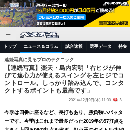
トップ
ニュース＆コラム
試合速報
選手データ
特集
連続写真に見るプロのテクニック
【連続写真】楽天・島内宏明「右ヒジが伸
びて遠心力が使えるスイングを左ヒジでコ
ントロール。しっかり踏み込んで、コンタ
クトするポイントも最高です」
2021年12月9日(木) 11:00
3
今季は四番に座るなど、長打もあり、勝負強いバッタ
ーです。今季はこれまで最多だった2019年の57打点を
大きく上回る96の打点を稼ぎ、打点王のタイトル(初タ