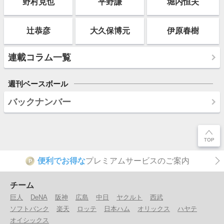
野村克也
平野謙
堀内恒夫
辻恭彦
大久保博元
伊原春樹
連載コラム一覧
週刊ベースボール
バックナンバー
便利でお得な
プレミアムサービスのご案内
P
チーム
巨人
DeNA
阪神
広島
中日
ヤクルト
西武
ソフトバンク
楽天
ロッテ
日本ハム
オリックス
ハヤテ
オイシックス