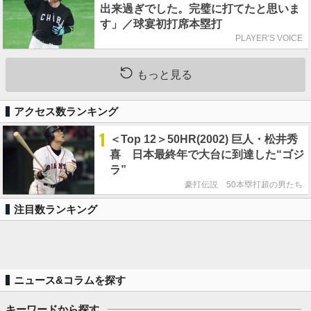
出来過ぎでした。完璧に打てたと思いま
す」／球宴初打席本塁打
PLAYER'S VOICE
もっと見る
アクセス数ランキング
1
＜Top 12＞50HR(2002) 巨人・松井秀
喜 日本最終年で大台に到達した“ゴジ
ラ”
豪打伝説 50本塁打超の男たち
注目数ランキング
ニュース&コラムを探す
キーワードから探す