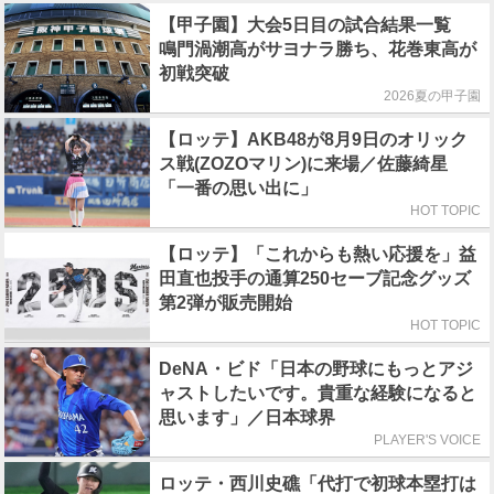
【甲子園】大会5日目の試合結果一覧
鳴門渦潮高がサヨナラ勝ち、花巻東高が
初戦突破
2026夏の甲子園
【ロッテ】AKB48が8月9日のオリック
ス戦(ZOZOマリン)に来場／佐藤綺星
「一番の思い出に」
HOT TOPIC
【ロッテ】「これからも熱い応援を」益
田直也投手の通算250セーブ記念グッズ
第2弾が販売開始
HOT TOPIC
DeNA・ビド「日本の野球にもっとアジ
ャストしたいです。貴重な経験になると
思います」／日本球界
PLAYER'S VOICE
ロッテ・西川史礁「代打で初球本塁打は