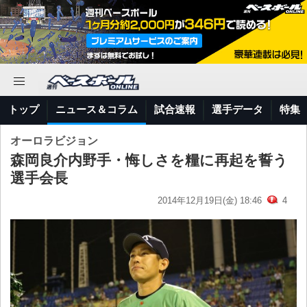
トップ
ニュース＆コラム
試合速報
選手データ
特集
オーロラビジョン
森岡良介内野手・悔しさを糧に再起を誓う
選手会長
2014年12月19日(金) 18:46
4