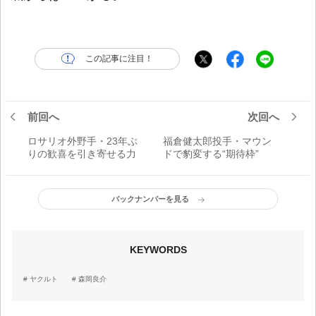
この記事に注目！
前回へ
次回へ
ロサリオ外野手・23年ぶ
福倉健太郎投手・マウン
りの歓喜を引き寄せる力
ドで豹変する“期待枠”
バックナンバーを見る
KEYWORDS
ヤクルト
森岡良介