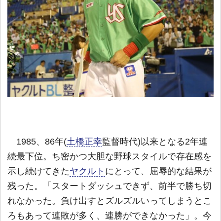
1985、86年(
土橋正幸
監督時代)以来となる2年連
続最下位。ち密かつ大胆な野球スタイルで存在感を
示し続けてきた
ヤクルト
にとって、屈辱的な結果が
残った。「スタートダッシュできず、前半で勝ち切
れなかった。負け出すとズルズルいってしまうとこ
ろもあって連敗が多く、連勝ができなかった」。今