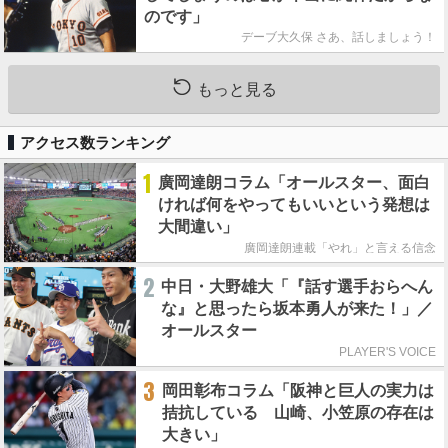
のです」
デーブ大久保 さあ、話しましょう！
もっと見る
アクセス数ランキング
1
廣岡達朗コラム「オールスター、面白
ければ何をやってもいいという発想は
大間違い」
廣岡達朗連載「やれ」と言える信念
2
中日・大野雄大「『話す選手おらへん
な』と思ったら坂本勇人が来た！」／
オールスター
PLAYER'S VOICE
3
岡田彰布コラム「阪神と巨人の実力は
拮抗している 山崎、小笠原の存在は
大きい」