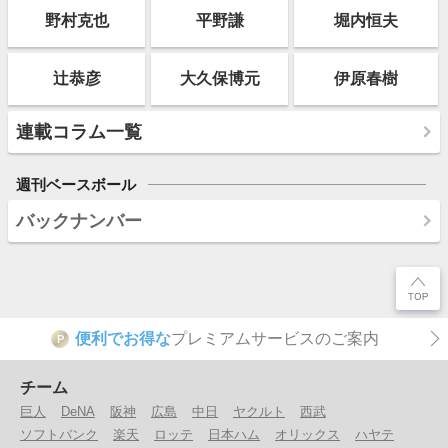
野村克也
平野謙
堀内恒夫
辻恭彦
大久保博元
伊原春樹
連載コラム一覧
週刊ベースボール
バックナンバー
便利でお得な
プレミアムサービスのご案内
P
チーム
巨人
DeNA
阪神
広島
中日
ヤクルト
西武
ソフトバンク
楽天
ロッテ
日本ハム
オリックス
ハヤテ