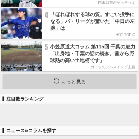
岡田彰布のそらそうよ
4
「ほれぼれする球の質。すごい投手に
なる」パ・リーグが驚いた「中日の左
腕」は
HOT TOPIC
5
小笠原道大コラム 第115回 千葉の魅力
「出身地・千葉の話の続き。昔から野
球熱の高い土地柄です」
ガッツのフルスイング主義
もっと見る
注目数ランキング
ニュース&コラムを探す