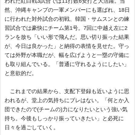
われた紅白戦3試合では11打数6安打と大活躍。当
然、沖縄キャンプの一軍メンバーにも選ばれ、18日
に行われた対外試合の初戦、韓国・サムスンとの練
習試合では豪快にチーム第1号。7回に中越え左に2
ランを放ち「いい形で飛んだ。思い切り振った結果
が、今日は良かった」と納得の表情を見せた。守っ
ては外野が本職だが、幅を広げようと一塁の守備に
も取り組んでいる。「普通に守れるようにしたい」
と意欲的だ。
これまでの結果から、支配下登録も近いように思
われるが、堂上の気持ちにブレはない。「何とか入
団できたので(チームの)力になりたいという強い気
持ち。今後もしっかり振っていきたい」と必死に
日々を過ごしていく。