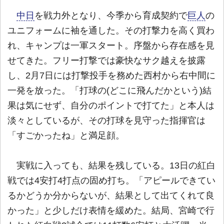
中日
を戦力外となり、今季から育成契約で
巨人
の
ユニフォームに袖を通した。その打撃力を高く買わ
れ、キャンプは一軍スタート。序盤から存在感を見
せてきた。フリー打撃では豪快なサク越えを披露
し、2月7日には打撃投手を務めた西村から右中間に
一発を放った。「打球の(どこに飛んだかという)結
果は気にせず、自分のポイントで打てた」と本人は
淡々としているが、その打球を見守った指揮官は
「すごかったね」と満足顔。
実戦に入っても、結果を残している。13日の紅白
戦では4安打4打点の固め打ち。「アピールできてい
るかどうか分からないが、結果として出てくれて良
かった」と少しだけ表情を緩めた。結局、宮崎で行