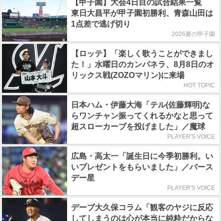
【甲子園】大会4日目の試合結果一覧
東日大昌平が甲子園初勝利、青森山田は
1点差で逃げ切り
2026夏の甲子園
【ロッテ】「楽しく歌うことができまし
た！」水曜日のカンパネラ、8月8日のオ
リックス戦(ZOZOマリン)に来場
HOT TOPIC
日本ハム・伊藤大海「テル(佐藤輝明)な
らワンチャン振ってくれるかなと思って
超スローカーブを投げました」／魔球
PLAYER'S VOICE
広島・高太一「誕生日に今季初勝利。い
いプレゼントをもらいました」／バース
デー星
PLAYER'S VOICE
デーブ大久保コラム「観客のヤジに反応
してしまうのは心が本当に純粋だからな