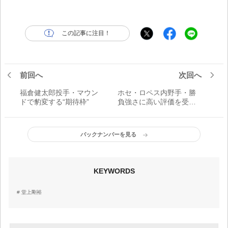
この記事に注目！
前回へ
次回へ
福倉健太郎投手・マウン
ホセ・ロペス内野手・勝
ドで豹変する“期待枠”
負強さに高い評価を受け
る新助っ人
バックナンバーを見る
KEYWORDS
堂上剛裕