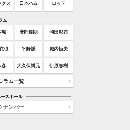
ックス
日本ハム
ロッテ
ラム
本勲
廣岡達朗
岡田彰布
克也
平野謙
堀内恒夫
恭彦
大久保博元
伊原春樹
コラム一覧
ベースボール
クナンバー