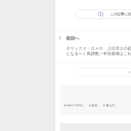
この記事に
前回へ
オリックス・ロメロ 上位浮上の
となるべく再調整／本領発揮はこ
だ！
HOT TOPIC
西武
栗山巧