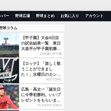
ンバー
野球広場
野球まとめ
お気に入り
アカウント
 野球コラム
【甲子園】大会4日目
の試合結果一覧 東日
大昌平が甲子園初勝
利、青森山田は1点差
2026夏の甲子園
で逃げ切り
【ロッテ】「楽しく歌
うことができまし
た！」水曜日のカンパ
ネラ、8月8日のオリッ
HOT TOPIC
クス戦(ZOZOマリン)
広島・高太一「誕生日
に来場
に今季初勝利。いいプ
レゼントをもらいまし
た」／バースデー星
PLAYER'S VOICE