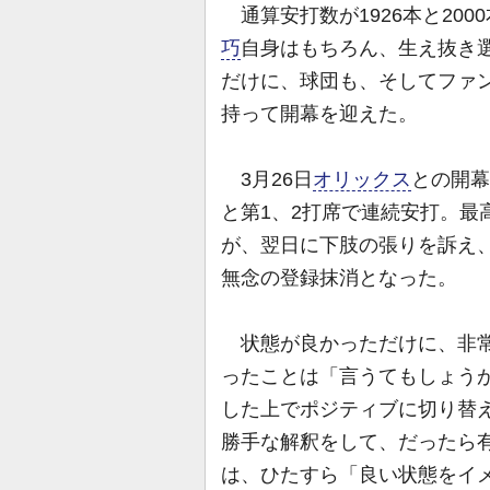
通算安打数が1926本と200
巧
自身はもちろん、生え抜き選
だけに、球団も、そしてファン
持って開幕を迎えた。
3月26日
オリックス
との開幕
と第1、2打席で連続安打。最
が、翌日に下肢の張りを訴え、
無念の登録抹消となった。
状態が良かっただけに、非常
ったことは「言うてもしょう
した上でポジティブに切り替
勝手な解釈をして、だったら
は、ひたすら「良い状態をイ