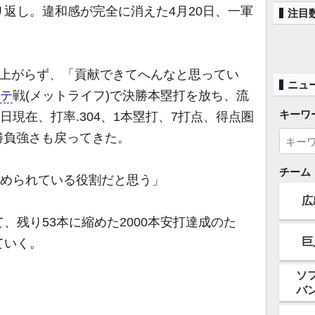
返し。違和感が完全に消えた4月20日、一軍
注目
上がらず、「貢献できてへんなと思ってい
ニュ
テ
戦(メットライフ)で決勝本塁打を放ち、流
キーワ
日現在、打率.304、1本塁打、7打点、得点圏
の勝負強さも戻ってきた。
チーム
求められている役割だと思う」
広
残り53本に縮めた2000本安打達成のた
巨
ていく。
ソ
バ