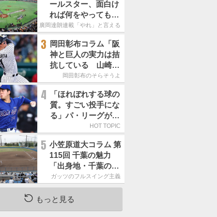
ールスター、面白け
れば何をやってもい
いという発想は大間
廣岡達朗連載「やれ」と言える信念
違い」
3
岡田彰布コラム「阪
神と巨人の実力は拮
抗している 山崎、
小笠原の存在は大き
岡田彰布のそらそうよ
い」
4
「ほれぼれする球の
質。すごい投手にな
る」パ・リーグが驚
いた「中日の左腕」
HOT TOPIC
は
5
小笠原道大コラム 第
115回 千葉の魅力
「出身地・千葉の話
の続き。昔から野球
ガッツのフルスイング主義
熱の高い土地柄で
す」
もっと見る