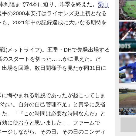
0本到達まで74本に迫り、昨季を終えた。
栗山
手の2000本安打はライオンズ史上初となる
も、2021年中の記録達成に大いなる期待を
戦(メットライフ)。五番・DHで先発出場する
高のスタートを切った……かに見えた。だ
出場を回避。数日間様子を見たが同31日に
に悔やまれる離脱であったが起こってしま
がない。自分の自己管理不足」と真摯に反省
えた。「『この時間は必要な時間なんだ』と
有効に使おうと思いました」。ファームで
メージしながら、その日、その日のコンディ