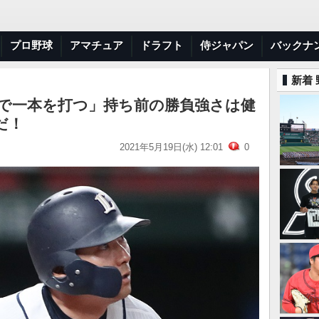
プロ野球
アマチュア
ドラフト
侍ジャパン
バックナ
新着
”で一本を打つ」持ち前の勝負強さは健
だ！
2021年5月19日(水) 12:01
0