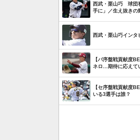
西武・栗山巧 球団
手に」／生え抜きの
西武・栗山巧インタビ
【パ序盤戦貢献度BE
ネロ…期待に応えて
【セ序盤戦貢献度BE
いる3選手は誰？