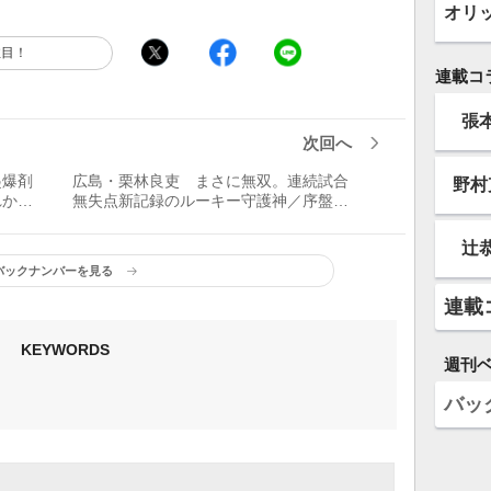
オリ
注目！
連載コ
張
次回へ
起爆剤
広島・栗林良吏 まさに無双。連続試合
野村
れから
無失点新記録のルーキー守護神／序盤戦
MVP
辻
バックナンバーを見る
連載
KEYWORDS
週刊
バッ