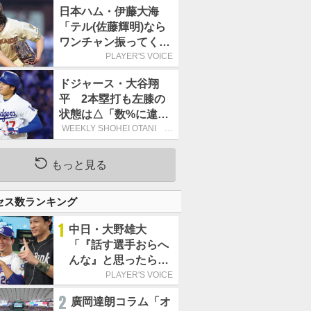
日本ハム・伊藤大海
「テル(佐藤輝明)なら
ワンチャン振ってくれ
るかなと思って超スロ
PLAYER'S VOICE
ーカーブを投げまし
ドジャース・大谷翔
た」／魔球
平 2本塁打も左膝の
状態は△「数%に違和
感があるなら、まだ休
WEEKLY SHOHEI OTANI 二
刀流で呼び込む3連覇
もうという全体的な方
針」
もっと見る
セス数ランキング
1
中日・大野雄大
「『話す選手おらへ
んな』と思ったら坂
本勇人が来た！」／
PLAYER'S VOICE
オールスター
2
廣岡達朗コラム「オ