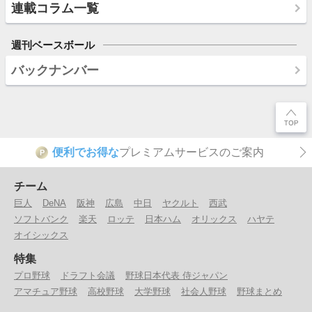
連載コラム一覧
週刊ベースボール
バックナンバー
便利でお得な
プレミアムサービスのご案内
P
チーム
巨人
DeNA
阪神
広島
中日
ヤクルト
西武
ソフトバンク
楽天
ロッテ
日本ハム
オリックス
ハヤテ
オイシックス
特集
プロ野球
ドラフト会議
野球日本代表 侍ジャパン
アマチュア野球
高校野球
大学野球
社会人野球
野球まとめ