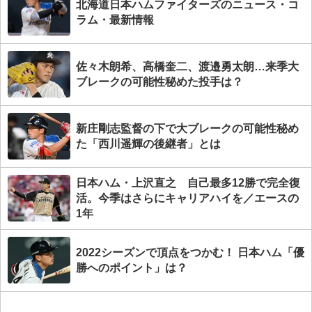
北海道日本ハムファイターズのニュース・コ
ラム・最新情報
佐々木朗希、高橋奎二、渡邉勇太朗…来季大
ブレークの可能性秘めた投手は？
新庄剛志監督の下で大ブレークの可能性秘め
た「西川遥輝の後継者」とは
日本ハム・上沢直之 自己最多12勝で完全復
活。今季はさらにキャリアハイを／エースの
1年
2022シーズンで頂点をつかむ！ 日本ハム「優
勝へのポイント」は？