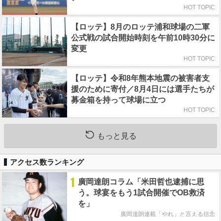
HOT TOPIC
【ロッテ】8月のロッテ浦和球場の二軍
公式戦の試合開始時刻を午前10時30分に
変更
HOT TOPIC
【ロッテ】令和8年熊本地震の被害者支
援のために寄付／8月4日には選手たちが
募金箱を持って球場に立つ
HOT TOPIC
もっと見る
アクセス数ランキング
1
廣岡達朗コラム「米田哲也逮捕に思
う。球宴をもう1試合開催でOB救済
を」
廣岡達朗連載「やれ」と言える信念