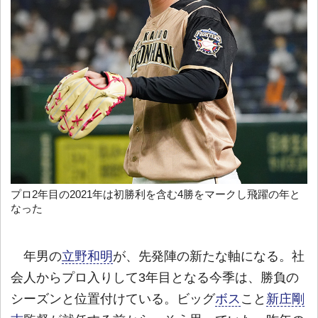
プロ2年目の2021年は初勝利を含む4勝をマークし飛躍の年と
なった
年男の
立野和明
が、先発陣の新たな軸になる。社
会人からプロ入りして3年目となる今季は、勝負の
シーズンと位置付けている。ビッグ
ボス
こと
新庄剛