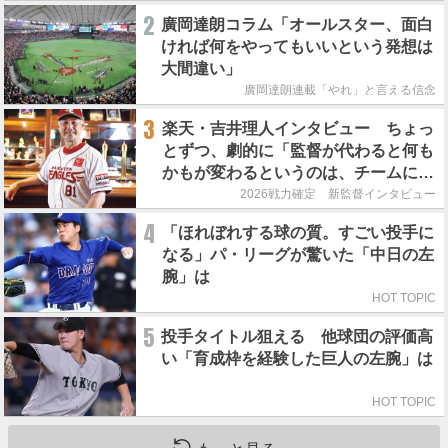
2
廣岡達朗コラム「オールスター、面白
ければ何をやってもいいという発想は
大間違い」
廣岡達朗連載「やれ」と言える信念
3
楽天・吉井理人インタビュー ちょっ
とずつ、劇的に「監督が代わると何も
かもが変わるというのは、チームにと
って良くないことなんです」
2026戦力確定 新監督インタビュー
4
「ほれぼれする球の質。すごい投手に
なる」パ・リーグが驚いた「中日の左
腕」は
HOT TOPIC
5
投手タイトル狙える 他球団の評価高
い「育成枠を経験した巨人の左腕」は
HOT TOPIC