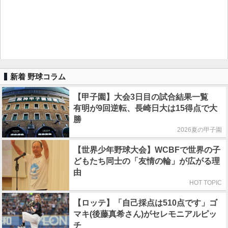
新着 野球コラム
【甲子園】大会3日目の試合結果一覧
有明が9回逆転、長崎日大は15得点で大
勝
2026夏の甲子園
【世界少年野球大会】WCBFで世界の子
どもたち同士の「友情の輪」が広がる理
由
HOT TOPIC
【ロッテ】「自己採点は510点です」ゴ
マキ(後藤真希さん)がセレモニアルピッ
チ