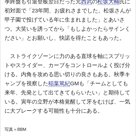
季終盤も引退登板翌日だった元
西武
の
松坂大輔
氏に
初対面で「23年間、お疲れさまでした。松坂さんが
甲子園で投げている年に生まれました」とあいさ
つ。大笑いを誘ってから「もしよかったらサインく
ださい」とお願いし、快諾を得たこともあった。
ストライクゾーンに力のある直球を軸にスプリッ
トやスライダー、カーブをコントロールよく投げ分
ける。内角を攻める思い切りの良さもある。秋季キ
ャンプを視察した
稲葉篤紀
GMも「チームとしても
来年、先発として出てきてもらいたい」と期待して
いる。寅年の立野が本格覚醒して牙をむけば、一気
に大ブレークする可能性も十分にある。
写真＝BBM