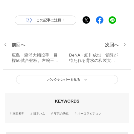
この記事に注目！
前回へ
次回へ
広島・森浦大輔投手 目
DeNA・細川成也 覚醒が
標50試合登板。左腕王国
待たれる背水の和製大砲
の中でつかみたい立ち位
／年男の決意
置／年男の決意
バックナンバーを見る
KEYWORDS
立野和明
日本ハム
年男の決意
オーロラビジョン