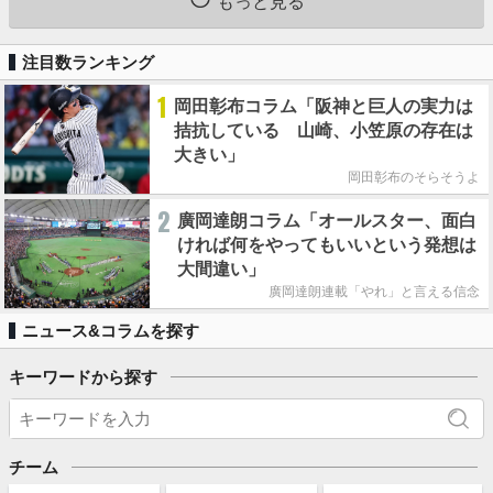
もっと見る
注目数ランキング
1
岡田彰布コラム「阪神と巨人の実力は
拮抗している 山崎、小笠原の存在は
大きい」
岡田彰布のそらそうよ
2
廣岡達朗コラム「オールスター、面白
ければ何をやってもいいという発想は
大間違い」
廣岡達朗連載「やれ」と言える信念
ニュース&コラムを探す
キーワードから探す
チーム