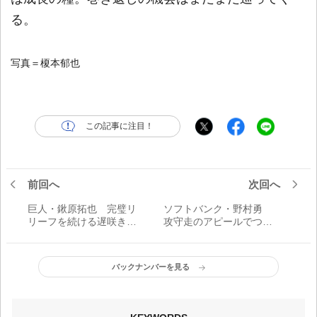
る。
写真＝榎本郁也
この記事に注目！
前回へ
次回へ
巨人・鍬原拓也 完璧リ
ソフトバンク・野村勇
リーフを続ける遅咲きの
攻守走のアピールでつか
ドライチ／開幕一軍の喜
んだ始まり／開幕一軍の
び
喜び
バックナンバーを見る