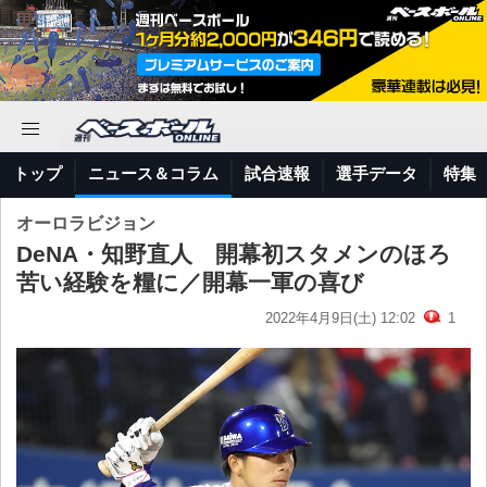
トップ
ニュース＆コラム
試合速報
選手データ
特集
オーロラビジョン
DeNA・知野直人 開幕初スタメンのほろ
苦い経験を糧に／開幕一軍の喜び
2022年4月9日(土) 12:02
1