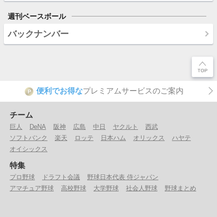
週刊ベースボール
バックナンバー
便利でお得な
プレミアムサービスのご案内
P
チーム
巨人
DeNA
阪神
広島
中日
ヤクルト
西武
ソフトバンク
楽天
ロッテ
日本ハム
オリックス
ハヤテ
オイシックス
特集
プロ野球
ドラフト会議
野球日本代表 侍ジャパン
アマチュア野球
高校野球
大学野球
社会人野球
野球まとめ