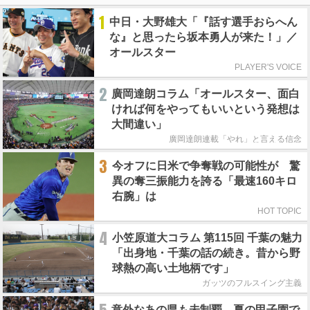
1
中日・大野雄大「『話す選手おらへん
な』と思ったら坂本勇人が来た！」／
オールスター
PLAYER'S VOICE
2
廣岡達朗コラム「オールスター、面白
ければ何をやってもいいという発想は
大間違い」
廣岡達朗連載「やれ」と言える信念
3
今オフに日米で争奪戦の可能性が 驚
異の奪三振能力を誇る「最速160キロ
右腕」は
HOT TOPIC
4
小笠原道大コラム 第115回 千葉の魅力
「出身地・千葉の話の続き。昔から野
球熱の高い土地柄です」
ガッツのフルスイング主義
意外なあの県も未制覇。夏の甲子園で