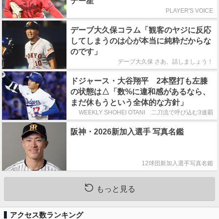
デー星
PLAYER'S VOICE
デーブ大久保コラム「観客のヤジに反応
してしまうのは心が本当に純粋だからな
のです」
デーブ大久保 さあ、話しましょう！
ドジャース・大谷翔平 2本塁打も左膝
の状態は△「数%に違和感があるなら、
まだ休もうという全体的な方針」
WEEKLY SHOHEI OTANI 二刀流で呼び込む3連覇
阪神・2026新加入選手 写真名鑑
12球団新加入選手写真名鑑
もっと見る
アクセス数ランキング