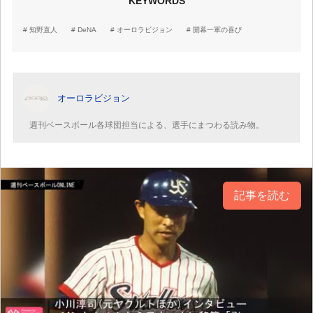
KEYWORDS
知野直人
DeNA
オーロラビジョン
開幕一軍の喜び
オーロラビジョン
週刊ベースボール各球団担当による、選手にまつわる読み物。
記事を読む