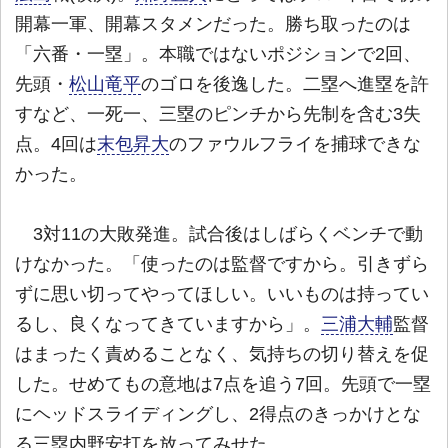
開幕一軍、開幕スタメンだった。勝ち取ったのは
「六番・一塁」。本職ではないポジションで2回、
先頭・
松山竜平
のゴロを後逸した。二塁へ進塁を許
すなど、一死一、三塁のピンチから先制を含む3失
点。4回は
末包昇大
のファウルフライを捕球できな
かった。
3対11の大敗発進。試合後はしばらくベンチで動
けなかった。「使ったのは監督ですから。引きずら
ずに思い切ってやってほしい。いいものは持ってい
るし、良くなってきていますから」。
三浦大輔
監督
はまったく責めることなく、気持ちの切り替えを促
した。せめてもの意地は7点を追う7回。先頭で一塁
にヘッドスライディングし、2得点のきっかけとな
る三塁内野安打を放ってみせた。