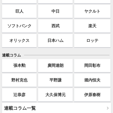
巨人
中日
ヤクルト
ソフト
バンク
西武
楽天
オリックス
日本ハム
ロッテ
連載コラム
張本勲
廣岡達朗
岡田彰布
野村克也
平野謙
堀内恒夫
辻恭彦
大久保博元
伊原春樹
連載コラム一覧