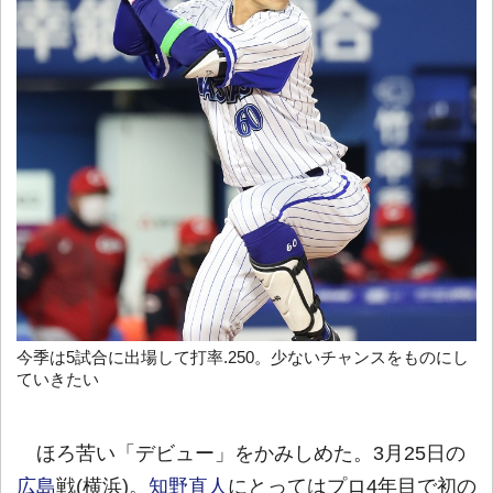
今季は5試合に出場して打率.250。少ないチャンスをものにし
ていきたい
ほろ苦い「デビュー」をかみしめた。3月25日の
広島
戦(横浜)。
知野直人
にとってはプロ4年目で初の