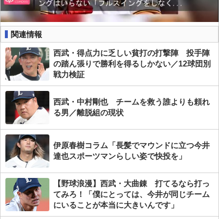
関連情報
西武・得点力に乏しい貧打の打撃陣 投手陣
の踏ん張りで勝利を得るしかない／12球団別
戦力検証
西武・中村剛也 チームを救う誰よりも頼れ
る男／離脱組の現状
伊原春樹コラム「長髪でマウンドに立つ今井
達也スポーツマンらしい姿で快投を」
【野球浪漫】西武・大曲錬 打てるなら打っ
てみろ！「僕にとっては、今井が同じチーム
にいることが本当に大きいんです」