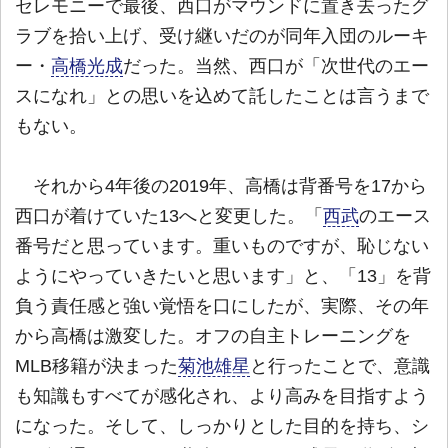
セレモニーで最後、西口がマウンドに置き去ったグ
ラブを拾い上げ、受け継いだのが同年入団のルーキ
ー・
高橋光成
だった。当然、西口が「次世代のエー
スになれ」との思いを込めて託したことは言うまで
もない。
それから4年後の2019年、高橋は背番号を17から
西口が着けていた13へと変更した。「
西武
のエース
番号だと思っています。重いものですが、恥じない
ようにやっていきたいと思います」と、「13」を背
負う責任感と強い覚悟を口にしたが、実際、その年
から高橋は激変した。オフの自主トレーニングを
MLB移籍が決まった
菊池雄星
と行ったことで、意識
も知識もすべてが感化され、より高みを目指すよう
になった。そして、しっかりとした目的を持ち、シ