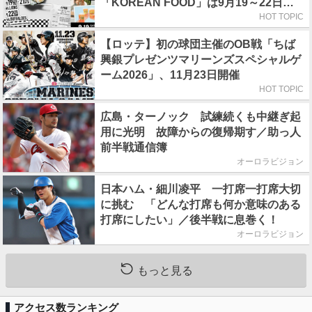
「KOREAN FOOD」は9月19～22日／
初日はビール半額デー
HOT TOPIC
【ロッテ】初の球団主催のOB戦「ちば
興銀プレゼンツマリーンズスペシャルゲ
ーム2026」、11月23日開催
HOT TOPIC
広島・ターノック 試練続くも中継ぎ起
用に光明 故障からの復帰期す／助っ人
前半戦通信簿
オーロラビジョン
日本ハム・細川凌平 一打席一打席大切
に挑む 「どんな打席も何か意味のある
打席にしたい」／後半戦に息巻く！
オーロラビジョン
もっと見る
アクセス数ランキング