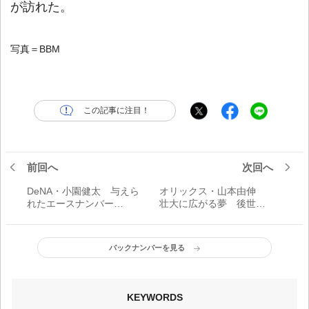
が訪れた。
写真＝BBM
この記事に注目！
前回へ
次回へ
DeNA・小園健太 与えら
オリックス・山本由伸
れたエースナンバー
壮大に広がる夢 後世に
「18」 三浦大輔監督
残る“歴史”をつくり上げる
の“魂”を受け継ぐ右腕／伝
右腕／伝統を背負って
統を背負って
バックナンバーを見る
KEYWORDS