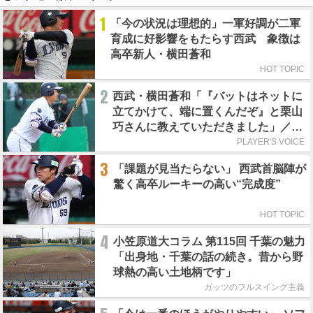
1
「今の状況は理想的」一軍好調が二軍
育成に好影響をもたらす西武 象徴は
高卒新人・横田蒼和
HOT TOPIC
2
西武・横田蒼和「『バットはネットに
立てかけて、端に置くんだぞ』と栗山
巧さんに教えていただきました」／憧
れの人からの金言
PLAYER'S VOICE
3
「課題が見当たらない」 西武首脳陣が
驚く高卒ルーキーの高い“完成度”
HOT TOPIC
4
小笠原道大コラム 第115回 千葉の魅力
「出身地・千葉の話の続き。昔から野
球熱の高い土地柄です」
ガッツのフルスイング主義