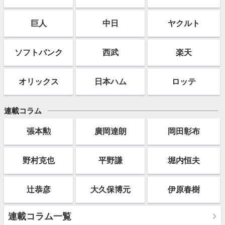
巨人
中日
ヤクルト
ソフト
バンク
西武
楽天
オリックス
日本ハム
ロッテ
連載コラム
張本勲
廣岡達朗
岡田彰布
野村克也
平野謙
堀内恒夫
辻恭彦
大久保博元
伊原春樹
連載コラム一覧