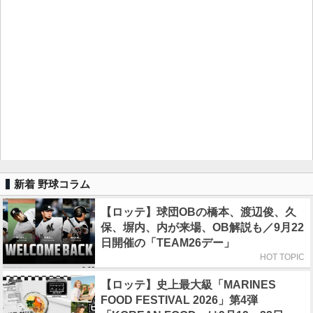
新着 野球コラム
【ロッテ】球団OBの橋本、渡辺俊、久
保、塀内、内が来場、OB解説も／9月22
日開催の「TEAM26デー」
HOT TOPIC
【ロッテ】史上最大級「MARINES
FOOD FESTIVAL 2026」第4弾