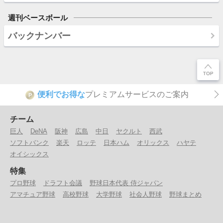
週刊ベースボール
バックナンバー
便利でお得な
プレミアムサービスのご案内
P
チーム
巨人
DeNA
阪神
広島
中日
ヤクルト
西武
ソフトバンク
楽天
ロッテ
日本ハム
オリックス
ハヤテ
オイシックス
特集
プロ野球
ドラフト会議
野球日本代表 侍ジャパン
アマチュア野球
高校野球
大学野球
社会人野球
野球まとめ