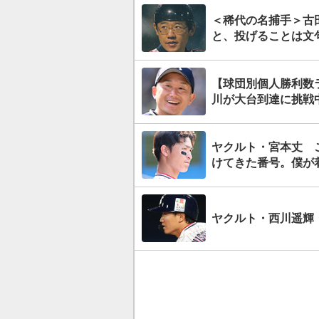
＜稀代の名捕手＞古
と、投げることは文
【球団別個人勝利数
川が大台到達に挑戦
ヤクルト・宮本丈 
けてきた番号。僕が
ヤクルト・西川遥輝