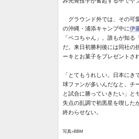
み先発投手が奮起する中でヤ
グラウンド外では、その可愛
の沖縄・浦添キャンプ中に
伊
「ペコちゃん」。誰もが知る
だ。来日初勝利後には同社の
ーキとお菓子をプレゼントさ
「とてもうれしい。日本にき
球ファンが多いんだなと。チ
と試合に勝っていきたい」とヤフ
失点の乱調で初黒星を喫した
終わらせない。
写真=BBM