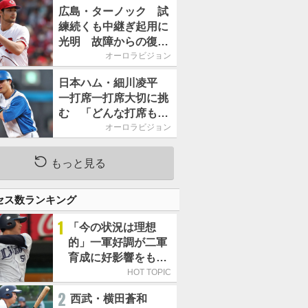
2026」、11月23日開
広島・ターノック 試
催
練続くも中継ぎ起用に
光明 故障からの復帰
期す／助っ人前半戦通
オーロラビジョン
信簿
日本ハム・細川凌平
一打席一打席大切に挑
む 「どんな打席も何
か意味のある打席にし
オーロラビジョン
たい」／後半戦に息巻
く！
もっと見る
セス数ランキング
1
「今の状況は理想
的」一軍好調が二軍
育成に好影響をもた
らす西武 象徴は高
HOT TOPIC
卒新人・横田蒼和
2
西武・横田蒼和