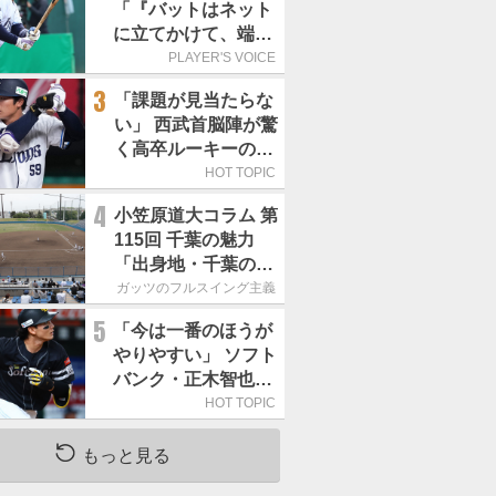
「『バットはネット
に立てかけて、端に
置くんだぞ』と栗山
PLAYER'S VOICE
巧さんに教えていた
3
「課題が見当たらな
だきました」／憧れ
い」 西武首脳陣が驚
の人からの金言
く高卒ルーキーの高
い“完成度”
HOT TOPIC
4
小笠原道大コラム 第
115回 千葉の魅力
「出身地・千葉の話
の続き。昔から野球
ガッツのフルスイング主義
熱の高い土地柄で
5
「今は一番のほうが
す」
やりやすい」 ソフト
バンク・正木智也が
覚醒した理由
HOT TOPIC
もっと見る