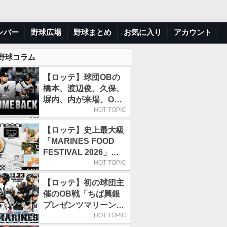
ンバー
野球広場
野球まとめ
お気に入り
アカウント
 野球コラム
【ロッテ】球団OBの
橋本、渡辺俊、久保、
塀内、内が来場、OB
解説も／9月22日開催
HOT TOPIC
の「TEAM26デー」
【ロッテ】史上最大級
「MARINES FOOD
FESTIVAL 2026」第4
弾「KOREAN
HOT TOPIC
FOOD」は9月19～22
【ロッテ】初の球団主
日／初日はビール半額
催のOB戦「ちば興銀
デー
プレゼンツマリーンズ
スペシャルゲーム
HOT TOPIC