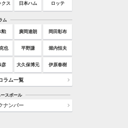
ックス
日本ハム
ロッテ
ラム
本勲
廣岡達朗
岡田彰布
克也
平野謙
堀内恒夫
恭彦
大久保博元
伊原春樹
コラム一覧
ベースボール
クナンバー