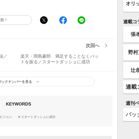
オリ
注目！
連載コ
張
次回へ
野村
録／
楽天・岡島豪郎 満足することなくバッ
トを振る／スタートダッシュに成功
辻
バックナンバーを見る
連載
週刊
KEYWORDS
バッ
ビジョン
スタートダッシュに成功