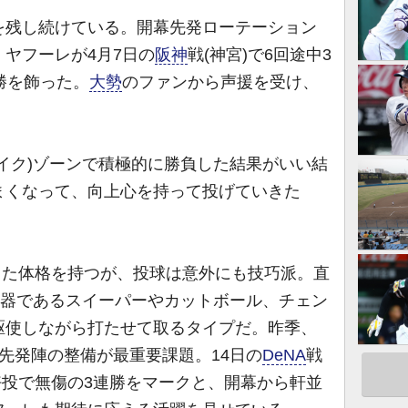
を残し続けている。開幕先発ローテーション
ヤフーレが4月7日の
阪神
戦(神宮)で6回途中3
勝を飾った。
大勢
のファンから声援を受け、
イク)ゾーンで積極的に勝負した結果がいい結
まくなって、向上心を持って投げていきた
した体格を持つが、投球は意外にも技巧派。直
武器であるスイーパーやカットボール、チェン
駆使しながら打たせて取るタイプだ。昨季、
先発陣の整備が最重要課題。14日の
DeNA
戦
の好投で無傷の3連勝をマークと、開幕から軒並