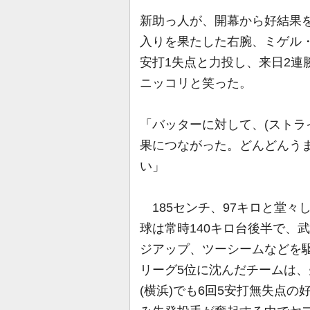
新助っ人が、開幕から好結果
入りを果たした右腕、ミゲル・
安打1失点と力投し、来日2連
ニッコリと笑った。
「バッターに対して、(ストラ
果につながった。どんどんう
い」
185センチ、97キロと堂々
球は常時140キロ台後半で、
ジアップ、ツーシームなどを
リーグ5位に沈んだチームは、
(横浜)でも6回5安打無失点