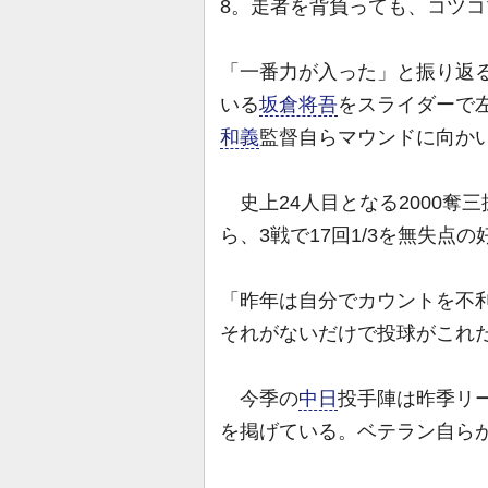
8。走者を背負っても、コツ
「一番力が入った」と振り返
いる
坂倉将吾
をスライダーで
和義
監督自らマウンドに向か
史上24人目となる2000奪三
ら、3戦で17回1/3を無失点
「昨年は自分でカウントを不
それがないだけで投球がこれ
今季の
中日
投手陣は昨季リー
を掲げている。ベテラン自ら