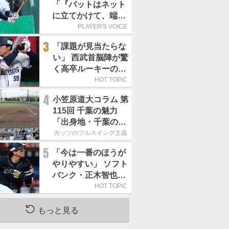
「『バットはネット
に立てかけて、端に
置くんだぞ』と栗山
PLAYER'S VOICE
巧さんに教えていた
3
「課題が見当たらな
だきました」／憧れ
い」 西武首脳陣が驚
の人からの金言
く高卒ルーキーの高
い“完成度”
HOT TOPIC
4
小笠原道大コラム 第
115回 千葉の魅力
「出身地・千葉の話
の続き。昔から野球
ガッツのフルスイング主義
熱の高い土地柄で
5
「今は一番のほうが
す」
やりやすい」 ソフト
バンク・正木智也が
覚醒した理由
HOT TOPIC
もっと見る