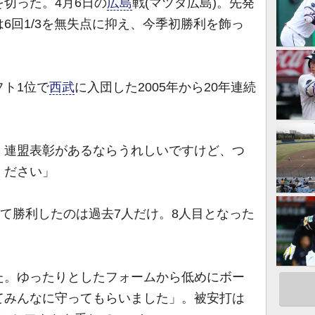
切った。4月6日の
広島
戦(マツダ広島)。先発
6回1/3を無失点に抑え、今季初勝利を飾っ
ト1位で
西武
に入団した2005年から20年連続
。連盟表彰があるならうれしいですけど、つ
ください」
て勝利したのは過去7人だけ。8人目となった
。
。ゆったりとしたフォームから低めにボー
てみんなに守ってもらいました」。被安打は