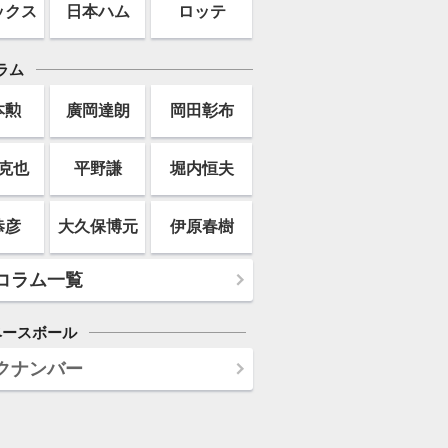
ックス
日本ハム
ロッテ
ラム
本勲
廣岡達朗
岡田彰布
克也
平野謙
堀内恒夫
恭彦
大久保博元
伊原春樹
コラム一覧
ベースボール
クナンバー