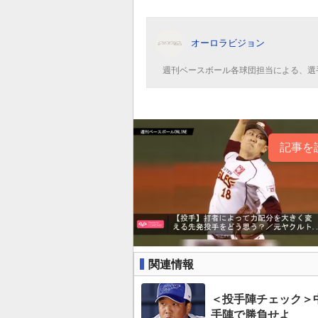
オーロラビジョン
週刊ベースボール各球団担当による、選
記事を
関連情報
＜投手陣チェック＞
手陣で勝負せよ