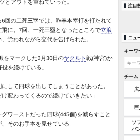
コツとアウトを重ねていった。
注目
る6回の二死三塁では、昨季本塁打を打たれて
左飛に。7回、一死三塁となったところで
立浪
ニュ
い、労われながら交代を告げられた。
キーワ
振をマークした3月30日の
ヤクルト
戦(神宮)か
の好投を続けている。
チーム
利にして四球を出してしまうことがあった。
広
だけ変わってくるので続けていきたい」
巨
グワーストだった四球(445個)を減らすこと
ソ
が、そのお手本を見せている。
バ