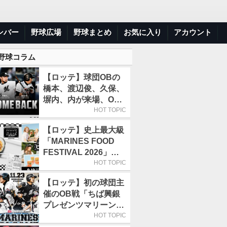
ンバー
野球広場
野球まとめ
お気に入り
アカウント
 野球コラム
【ロッテ】球団OBの
橋本、渡辺俊、久保、
塀内、内が来場、OB
解説も／9月22日開催
HOT TOPIC
の「TEAM26デー」
【ロッテ】史上最大級
「MARINES FOOD
FESTIVAL 2026」第4
弾「KOREAN
HOT TOPIC
FOOD」は9月19～22
【ロッテ】初の球団主
日／初日はビール半額
催のOB戦「ちば興銀
デー
プレゼンツマリーンズ
スペシャルゲーム
HOT TOPIC