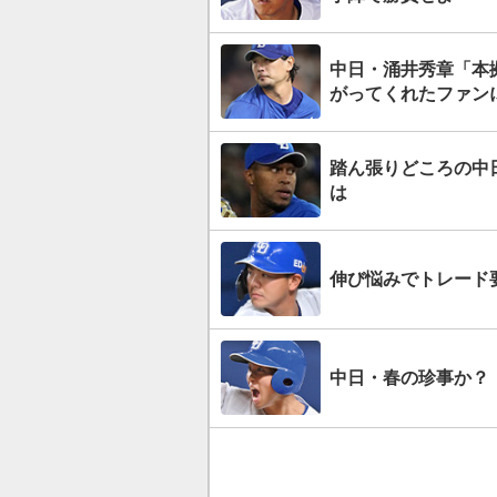
中日・涌井秀章「本
がってくれたファン
踏ん張りどころの中日
は
伸び悩みでトレード
中日・春の珍事か？