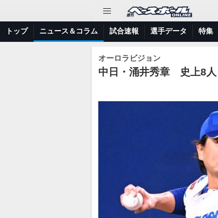
トップ
ニュース＆コラム
試合速報
選手データ
特集
オーロラビジョン
中日・涌井秀章 史上8