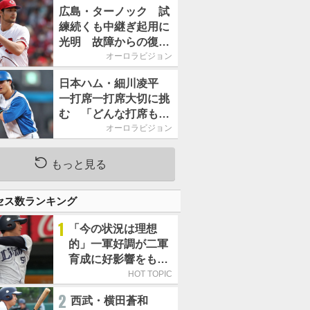
2026」、11月23日開
広島・ターノック 試
催
練続くも中継ぎ起用に
光明 故障からの復帰
期す／助っ人前半戦通
オーロラビジョン
信簿
日本ハム・細川凌平
一打席一打席大切に挑
む 「どんな打席も何
か意味のある打席にし
オーロラビジョン
たい」／後半戦に息巻
く！
もっと見る
セス数ランキング
1
「今の状況は理想
的」一軍好調が二軍
育成に好影響をもた
らす西武 象徴は高
HOT TOPIC
卒新人・横田蒼和
2
西武・横田蒼和