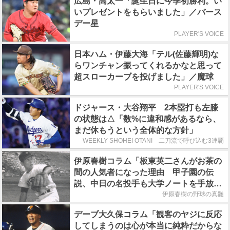
広島・高太一「誕生日に今季初勝利。い
いプレゼントをもらいました」／バース
デー星
PLAYER'S VOICE
日本ハム・伊藤大海「テル(佐藤輝明)な
らワンチャン振ってくれるかなと思って
超スローカーブを投げました」／魔球
PLAYER'S VOICE
ドジャース・大谷翔平 2本塁打も左膝
の状態は△「数%に違和感があるなら、
まだ休もうという全体的な方針」
WEEKLY SHOHEI OTANI 二刀流で呼び込む3連覇
伊原春樹コラム「板東英二さんがお茶の
間の人気者になった理由 甲子園の伝
説、中日の名投手も大学ノートを手放さ
なかった」
伊原春樹の野球の真髄
デーブ大久保コラム「観客のヤジに反応
してしまうのは心が本当に純粋だからな