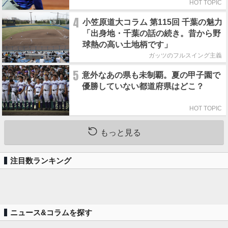
HOT TOPIC
4
小笠原道大コラム 第115回 千葉の魅力
「出身地・千葉の話の続き。昔から野
球熱の高い土地柄です」
ガッツのフルスイング主義
5
意外なあの県も未制覇。夏の甲子園で
優勝していない都道府県はどこ？
HOT TOPIC
もっと見る
注目数ランキング
ニュース&コラムを探す