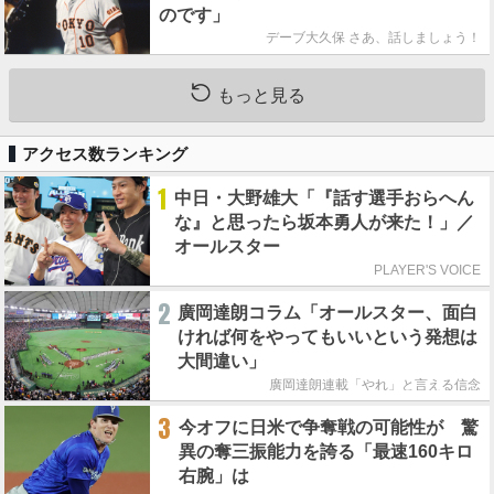
のです」
デーブ大久保 さあ、話しましょう！
もっと見る
アクセス数ランキング
1
中日・大野雄大「『話す選手おらへん
な』と思ったら坂本勇人が来た！」／
オールスター
PLAYER'S VOICE
2
廣岡達朗コラム「オールスター、面白
ければ何をやってもいいという発想は
大間違い」
廣岡達朗連載「やれ」と言える信念
3
今オフに日米で争奪戦の可能性が 驚
異の奪三振能力を誇る「最速160キロ
右腕」は