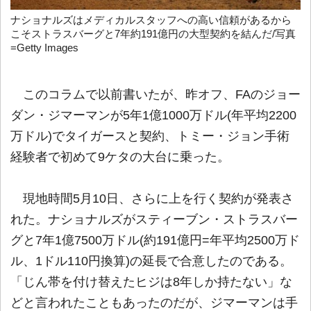
ナショナルズはメディカルスタッフへの高い信頼があるから
こそストラスバーグと7年約191億円の大型契約を結んだ/写真
=Getty Images
このコラムで以前書いたが、昨オフ、FAのジョー
ダン・ジマーマンが5年1億1000万ドル(年平均2200
万ドル)でタイガースと契約、トミー・ジョン手術
経験者で初めて9ケタの大台に乗った。
現地時間5月10日、さらに上を行く契約が発表さ
れた。ナショナルズがスティーブン・ストラスバー
グと7年1億7500万ドル(約191億円=年平均2500万ド
ル、1ドル110円換算)の延長で合意したのである。
「じん帯を付け替えたヒジは8年しか持たない」な
どと言われたこともあったのだが、ジマーマンは手