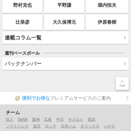
野村克也
平野謙
堀内恒夫
辻恭彦
大久保博元
伊原春樹
連載コラム一覧
週刊ベースボール
バックナンバー
便利でお得な
プレミアムサービスのご案内
P
チーム
巨人
DeNA
阪神
広島
中日
ヤクルト
西武
ソフトバンク
楽天
ロッテ
日本ハム
オリックス
ハヤテ