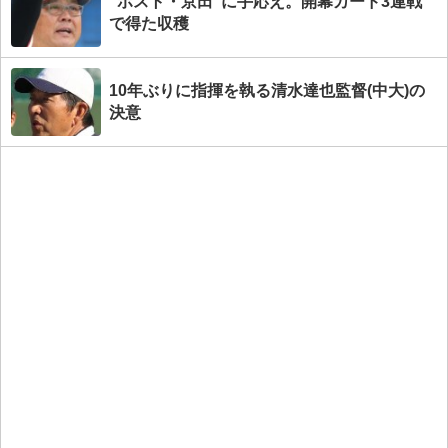
“ポスト・京田”に手応え。開幕カード3連戦
で得た収穫
10年ぶりに指揮を執る清水達也監督(中大)の
決意