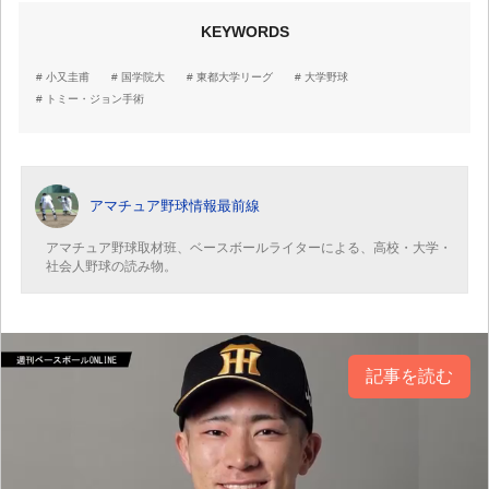
KEYWORDS
小又圭甫
国学院大
東都大学リーグ
大学野球
トミー・ジョン手術
アマチュア野球情報最前線
アマチュア野球取材班、ベースボールライターによる、高校・大学・
社会人野球の読み物。
記事を読む