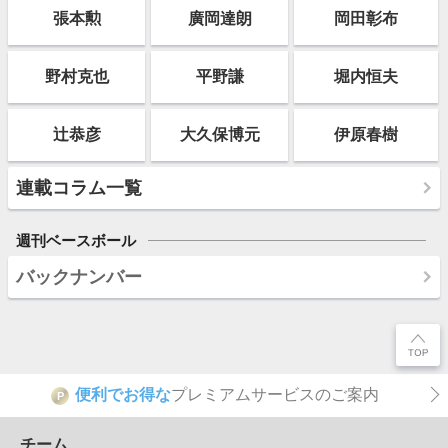
張本勲
廣岡達朗
岡田彰布
野村克也
平野謙
堀内恒夫
辻恭彦
大久保博元
伊原春樹
連載コラム一覧
週刊ベースボール
バックナンバー
便利でお得な
プレミアムサービスのご案内
P
チーム