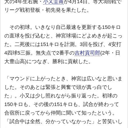
大の4年生右腕・
小又圭甫
が4月14日、専大3回戦で
リーグ戦初登板・初先発を果たした。
その初球。いきなり自己最速を更新する150キロ
の直球を投げ込むと、神宮球場にどよめきが起こっ
た。二死後には151キロを計測。3回を投げ、4安打
4四球5三振。無失点で2番手の
吉村貢司郎
(2年・日
大豊山高)につなぎ、勝利に貢献した。
「マウンドに上がったとき、神宮は広いなと思いま
した。そのあとは緊張と興奮で頭が真っ白でし
た」。小又は少し照れながら振り返った。初球の
150キロも、その後の151キロも、試合が終わって
合宿所に戻ってから仲間に聞いて知ったという。
「試合中は全然、分かっていなかった」と苦笑いし