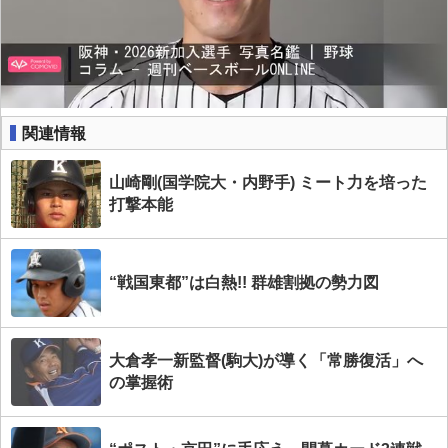
関連情報
山崎剛(国学院大・内野手) ミート力を培った
打撃本能
“戦国東都”は白熱!! 群雄割拠の勢力図
大倉孝一新監督(駒大)が導く「常勝復活」へ
の掌握術