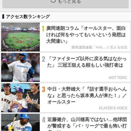
もっと見る
アクセス数ランキング
1
廣岡達朗コラム「オールスター、面白
ければ何をやってもいいという発想は
大間違い」
廣岡達朗連載「やれ」と言える信念
2
「ファイターズ以外に戻る気はなかっ
た」 三冠王狙える頼もしい強打者は
HOT TOPIC
3
中日・大野雄大「『話す選手おらへん
な』と思ったら坂本勇人が来た！」／
オールスター
PLAYER'S VOICE
4
近藤健介、山川穂高ではない…他球団
が警戒する「パ・リーグで最も怖い打