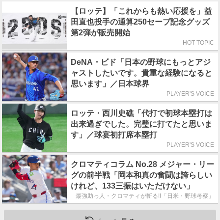
【ロッテ】「これからも熱い応援を」益
田直也投手の通算250セーブ記念グッズ
第2弾が販売開始
HOT TOPIC
DeNA・ビド「日本の野球にもっとアジ
ャストしたいです。貴重な経験になると
思います」／日本球界
PLAYER'S VOICE
ロッテ・西川史礁「代打で初球本塁打は
出来過ぎでした。完璧に打てたと思いま
す」／球宴初打席本塁打
PLAYER'S VOICE
クロマティコラム No.28 メジャー・リー
グの前半戦「岡本和真の奮闘は誇らしい
けれど、133三振はいただけない」
最強助っ人・クロマティが斬る!!「日米・野球考察」