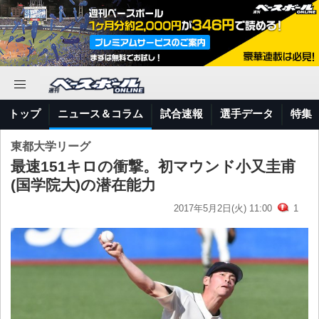
トップ
ニュース＆コラム
試合速報
選手データ
特集
東都大学リーグ
最速151キロの衝撃。初マウンド小又圭甫
(国学院大)の潜在能力
2017年5月2日(火) 11:00
1