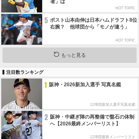
者」は
HOT TOPIC
5
ポスト山本由伸は日本ハムドラフト8位
右腕？ 他球団から「モノが違う」
HOT TOPIC
もっと見る
注目数ランキング
1
阪神・2026新加入選手 写真名鑑
12球団新加入選手写真名鑑
2
阪神・中継ぎ陣の再整備で盤石の体制
へ【2026最終メンバーリスト】
12球団最新メンバーリスト