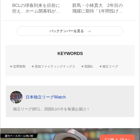
BCLの球春到来を目前に
群馬・小林貫大 2年目の
控え、ホーム開幕戦が決
飛躍に期待「1年間投げ抜
まる。／BCリーグ
くこと、そしてまずは5勝
を挙げることを目標に」
／BCリーグ
バックナンバーを見る
KEYWORDS
定岡智秋
高知ファイティングドッグス
四国IL
独立リーグ
日本独立リーグWatch
独立リーグ(BCL、四国IL)の今を毎週お届け！