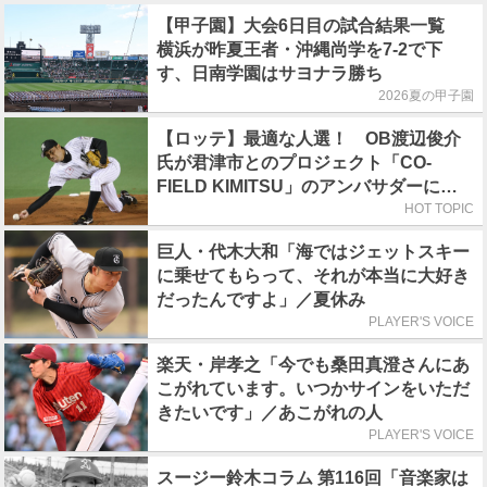
【甲子園】大会6日目の試合結果一覧
横浜が昨夏王者・沖縄尚学を7-2で下
す、日南学園はサヨナラ勝ち
2026夏の甲子園
【ロッテ】最適な人選！ OB渡辺俊介
氏が君津市とのプロジェクト「CO-
FIELD KIMITSU」のアンバサダーに就
任
HOT TOPIC
巨人・代木大和「海ではジェットスキー
に乗せてもらって、それが本当に大好き
だったんですよ」／夏休み
PLAYER'S VOICE
楽天・岸孝之「今でも桑田真澄さんにあ
こがれています。いつかサインをいただ
きたいです」／あこがれの人
PLAYER'S VOICE
スージー鈴木コラム 第116回「音楽家は