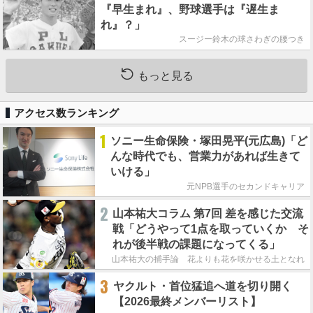
『早生まれ』、野球選手は『遅生ま
れ』？」
スージー鈴木の球さわぎの腰つき
もっと見る
アクセス数ランキング
1
ソニー生命保険・塚田晃平(元広島)「ど
んな時代でも、営業力があれば生きて
いける」
元NPB選手のセカンドキャリア
2
山本祐大コラム 第7回 差を感じた交流
戦「どうやって1点を取っていくか そ
れが後半戦の課題になってくる」
山本祐大の捕手論 花よりも花を咲かせる土となれ
3
ヤクルト・首位猛追へ道を切り開く
【2026最終メンバーリスト】