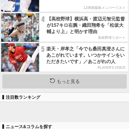
12球団最新メンバーリスト
4
【高校野球】横浜高・渡辺元智元監督
が157キロ右腕・織田翔希を「松坂大
輔より上」と明かす理由
高校野球リポート
5
楽天・岸孝之「今でも桑田真澄さんに
あこがれています。いつかサインをい
ただきたいです」／あこがれの人
PLAYER'S VOICE
もっと見る
注目数ランキング
ニュース&コラムを探す