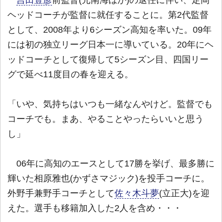
吉田豊彦
前監督(元南海ほか)の退任に伴い、定岡
ヘッドコーチが監督に就任することに。第2代監督
として、2008年より6シーズン高知を率いた。09年
には初の独立リーグ日本一に導いている。20年にヘ
ッドコーチとして復帰して5シーズン目、四国リー
グで延べ11度目の春を迎える。
「いや、気持ちはいつも一緒なんやけど。監督でも
コーチでも。まあ、やることやったらいいと思う
し」
06年に高知のエースとして17勝を挙げ、最多勝に
輝いた相原雅也(かずさマジック)を投手コーチに。
外野手兼野手コーチとして
佐々木斗夢
(立正大)を迎
えた。選手も移籍加入した2人を含め・・・