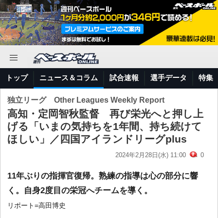
トップ
ニュース＆コラム
試合速報
選手データ
特集
独立リーグ Other Leagues Weekly Report
高知・定岡智秋監督 再び栄光へと押し上
げる「いまの気持ちを1年間、持ち続けて
ほしい」／四国アイランドリーグplus
2024年2月28日(水) 11:00
0
11年ぶりの指揮官復帰。熟練の指導は心の部分に響
く。自身2度目の栄冠へチームを導く。
リポート=高田博史