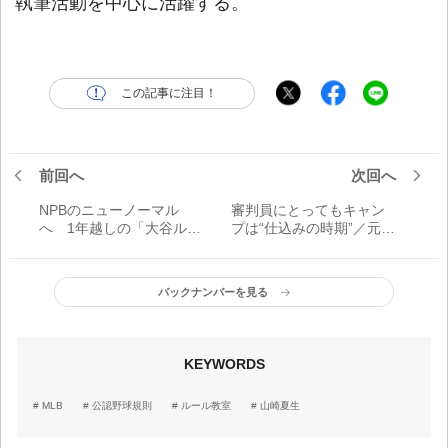
執筆活動を中心に活躍する。
この記事に注目！
前回へ
次回へ
NPBのニューノーマル
審判員にとってもキャン
へ 1年越しの「大谷ルー
プは“仕込みの時期”／元
ル」／元パ・リーグ審判
パ・リーグ審判員 山崎
員 山崎夏生に聞く
夏生に聞く
バックナンバーを見る
KEYWORDS
MLB
公認野球規則
ルール教室
山崎夏生