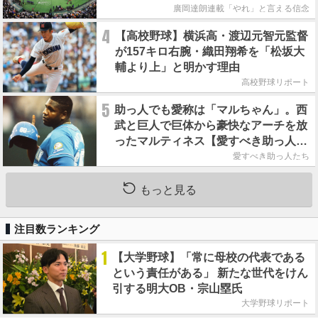
廣岡達朗連載「やれ」と言える信念
4
【高校野球】横浜高・渡辺元智元監督
が157キロ右腕・織田翔希を「松坂大
輔より上」と明かす理由
高校野球リポート
5
助っ人でも愛称は「マルちゃん」。西
武と巨人で巨体から豪快なアーチを放
ったマルティネス【愛すべき助っ人た
ち】
愛すべき助っ人たち
もっと見る
注目数ランキング
1
【大学野球】「常に母校の代表である
という責任がある」 新たな世代をけん
引する明大OB・宗山塁氏
大学野球リポート