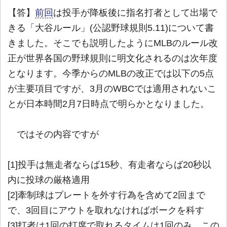
【答】
前回
は投手が降板後に指名打者として出場で
きる「大谷ルール」(公認野球規則5.11)について書
きました。そこでも説明したようにMLBのルール改
正が世界各国の野球規則に明文化されるのは次年度
となります。今季からのMLBの改正では以下の5点
が主要項目ですが、3月のWBCでは適用されないこ
とが日本時間2月7日時点で明らかとなりました。
ではその内容ですが
[1]投手は無走者ならば15秒、有走者ならば20秒以
内に投球の厳格適用
[2]牽制球はプレートを外す行為を含めて2回まで
で、3回目にアウトを取れなければボークを科す
[3]打者は1回の打席で取れるタイムは1回のみ。この