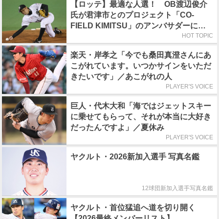
【ロッテ】最適な人選！ OB渡辺俊介
氏が君津市とのプロジェクト「CO-
FIELD KIMITSU」のアンバサダーに就
任
HOT TOPIC
楽天・岸孝之「今でも桑田真澄さんにあ
こがれています。いつかサインをいただ
きたいです」／あこがれの人
PLAYER'S VOICE
巨人・代木大和「海ではジェットスキー
に乗せてもらって、それが本当に大好き
だったんですよ」／夏休み
PLAYER'S VOICE
ヤクルト・2026新加入選手 写真名鑑
12球団新加入選手写真名鑑
ヤクルト・首位猛追へ道を切り開く
【2026最終メンバーリスト】