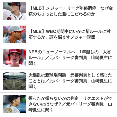
【MLB】メジャー・リーグ年俸調停 なぜ金
額のちょっとした差にこだわるのか
【MLB】WBC期間中にいかに新ルールに対
応するか、頭を悩ますメジャー球団
NPBのニューノーマルへ 1年越しの「大谷
ルール」／元パ・リーグ審判員 山崎夏生に
聞く
大混乱の新球場問題 元審判員として感じた
こととは／元パ・リーグ審判員 山崎夏生に
聞く
振ったか振らないかの判定 リクエストがで
きないのはなぜ？／元パ・リーグ審判員 山
崎夏生に聞く