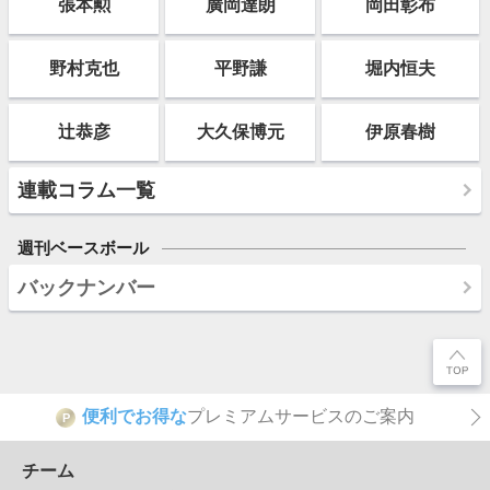
張本勲
廣岡達朗
岡田彰布
野村克也
平野謙
堀内恒夫
辻恭彦
大久保博元
伊原春樹
連載コラム一覧
週刊ベースボール
バックナンバー
便利でお得な
プレミアムサービスのご案内
P
チーム