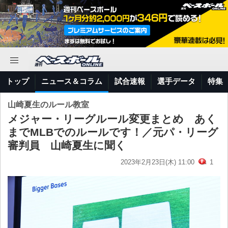
トップ
ニュース＆コラム
試合速報
選手データ
特集
山崎夏生のルール教室
メジャー・リーグルール変更まとめ あく
までMLBでのルールです！／元パ・リーグ
審判員 山崎夏生に聞く
2023年2月23日(木) 11:00
1