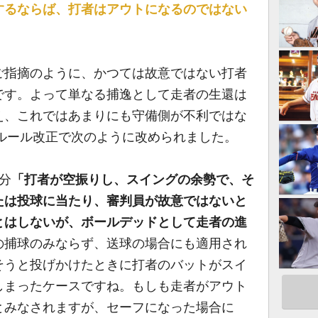
するならば、打者はアウトになるのではない
ご指摘のように、かつては故意ではない打者
です。よって単なる捕逸として走者の生還は
え、これではあまりにも守備側が不利ではな
のルール改正で次のように改められました。
部分
「打者が空振りし、スイングの余勢で、そ
たは投球に当たり、審判員が故意ではないと
とはしないが、ボールデッドとして走者の進
の捕球のみならず、送球の場合にも適用され
そうと投げかけたときに打者のバットがスイ
しまったケースですね。もしも走者がアウト
とみなされますが、セーフになった場合に