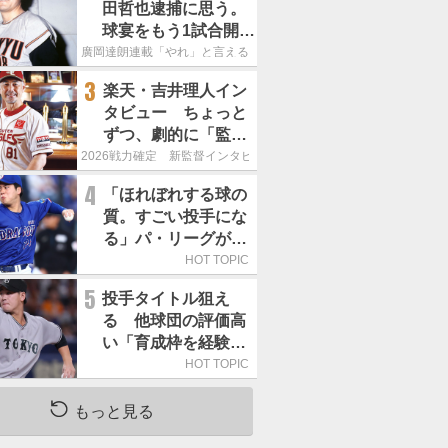
田哲也逮捕に思う。
球宴をもう1試合開催
でOB救済を」
廣岡達朗連載「やれ」と言える信念
3
楽天・吉井理人イン
タビュー ちょっと
ずつ、劇的に「監督
が代わると何もかも
2026戦力確定 新監督インタビュー
が変わるというの
4
「ほれぼれする球の
は、チームにとって
質。すごい投手にな
良くないことなんで
る」パ・リーグが驚
す」
いた「中日の左腕」
HOT TOPIC
は
5
投手タイトル狙え
る 他球団の評価高
い「育成枠を経験し
た巨人の左腕」は
HOT TOPIC
もっと見る