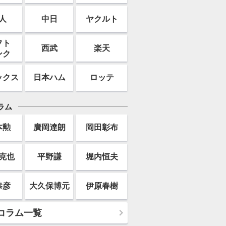
人
中日
ヤクルト
フト
西武
楽天
ンク
ックス
日本ハム
ロッテ
ラム
本勲
廣岡達朗
岡田彰布
克也
平野謙
堀内恒夫
恭彦
大久保博元
伊原春樹
コラム一覧