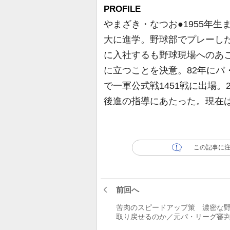
PROFILE
やまざき・なつお●1955年
大に進学。野球部でプレーし
に入社するも野球現場へのあ
に立つことを決意。82年にパ
で一軍公式戦1451戦に出場。
後進の指導にあたった。現在
この記事に
前回へ
苦肉のスピードアップ策 濃密な
取り戻せるのか／元パ・リーグ
山崎夏生に聞く