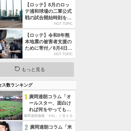
【ロッテ】8月のロッ
テ浦和球場の二軍公式
戦の試合開始時刻を午
前10時30分に変更
HOT TOPIC
【ロッテ】令和8年熊
本地震の被害者支援の
ために寄付／8月4日に
は選手たちが募金箱を
HOT TOPIC
持って球場に立つ
もっと見る
セス数ランキング
1
廣岡達朗コラム「オ
ールスター、面白け
れば何をやってもい
いという発想は大間
廣岡達朗連載「やれ」と言える信念
違い」
2
廣岡達朗コラム「米