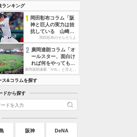
数ランキング
1
岡田彰布コラム「阪
神と巨人の実力は拮
抗している 山崎、
小笠原の存在は大き
岡田彰布のそらそうよ
い」
2
廣岡達朗コラム「オ
ールスター、面白け
れば何をやってもい
いという発想は大間
廣岡達朗連載「やれ」と言える信念
違い」
ース&コラムを探す
ードから探す
島
阪神
DeNA