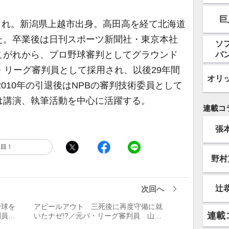
巨
生まれ。新潟県上越市出身。高田高を経て北海道
た。卒業後は日刊スポーツ新聞社・東京本社
ソ
バ
こがれから、プロ野球審判としてグラウンド
・リーグ審判員として採用され、以後29年間
オリ
2010年の引退後はNPBの審判技術委員として
は講演、執筆活動を中心に活躍する。
連載コ
張
注目！
野村
辻
次回へ
野球を
アピールアウト 三死後に再度守備に就
連載
審判員
いたナゼ!?／元パ・リーグ審判員 山崎
夏生に聞く