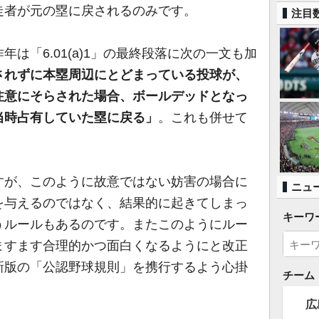
走者が元の塁に戻されるのみです。
注目
は「6.01(a)1」の最終段落に次の一文も加
されずに本塁周辺にとどまっている投球が、
注意にそらされた場合、ボールデッドとなっ
当時占有していた塁に戻る」
。これも併せて
が、このように故意ではない妨害の場合に
ニュ
を与えるのではなく、結果的に起きてしまっ
キーワ
うルールもあるのです。またこのようにルー
ますます合理的かつ面白くなるようにと改正
新版の「公認野球規則」を携行するよう心掛
チーム
広