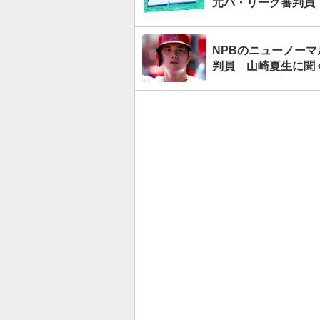
元パ・リーグ審判員
NPBのニューノー
判員 山崎夏生に聞