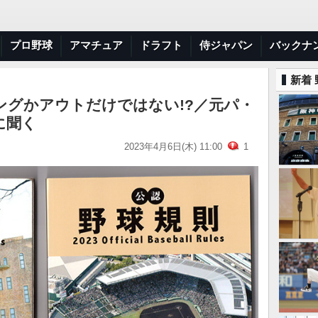
プロ野球
アマチュア
ドラフト
侍ジャパン
バックナ
新着
ングかアウトだけではない!?／元パ・
に聞く
2023年4月6日(木) 11:00
1