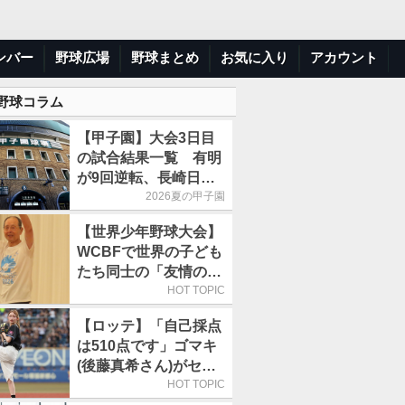
ンバー
野球広場
野球まとめ
お気に入り
アカウント
 野球コラム
【甲子園】大会3日目
の試合結果一覧 有明
が9回逆転、長崎日大
は15得点で大勝
2026夏の甲子園
【世界少年野球大会】
WCBFで世界の子ども
たち同士の「友情の
輪」が広がる理由
HOT TOPIC
【ロッテ】「自己採点
は510点です」ゴマキ
(後藤真希さん)がセレ
モニアルピッチ
HOT TOPIC