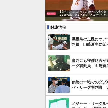
関連情報
帰塁時の走塁につい
判員 山崎夏生に聞
審判にも守備妨害が
ーグ審判員 山崎夏
伝統の一戦でのダブ
パ・リーグ審判員 
メジャー・リーグル