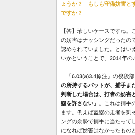
ょうか？ もしも守備妨害と
ですか？
【答】珍しいケースですね。
の妨害はナッシングだったの
認められていました。とはい
いかということで、2014年
「6.03(a)3.4原注」の後段
の所持するバットが、捕手ま
判断した場合は、打者の妨害
塁を許さない」
。これは捕手
ます。例えば盗塁の走者を刺
ングの余勢で捕手に当たって
になれば妨害はなかったもの