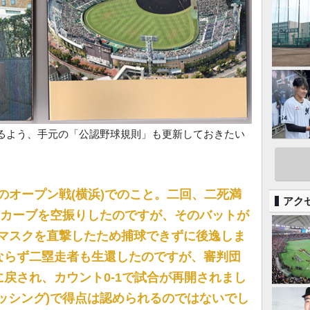
るよう、手元の「公認野球規則」も更新しておきたい
のオープン戦(横浜)でのこと。二回、二死満
アク
のカーブを空振りしたのですが、そのバットが
)のマスクを直撃したため捕球できずに後逸しま
ならず二塁走者も生還したのですが、審判団
戻され、カウント0-1で試合が再開されまし
ッシング)で得点は認められるのではないでし