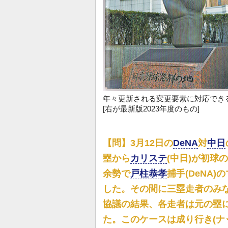
年々更新される変更要素に対応でき
[右が最新版2023年度のもの]
【問】3月12日の
DeNA
対
中日
塁から
カリステ
(中日)が初球
余勢で
戸柱恭孝
捕手(DeNA
した。その間に三塁走者のみ
協議の結果、各走者は元の塁に
た。このケースは成り行き(ナ