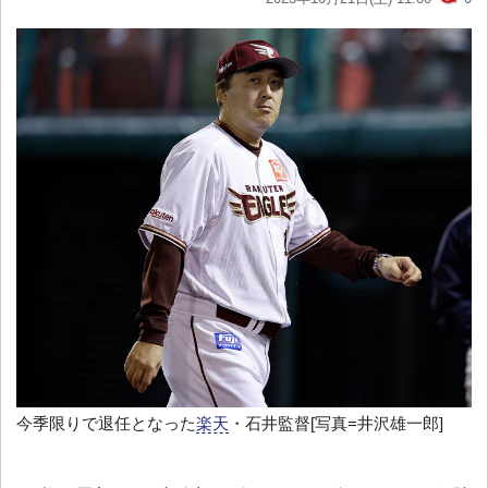
今季限りで退任となった
楽天
・石井監督[写真=井沢雄一郎]