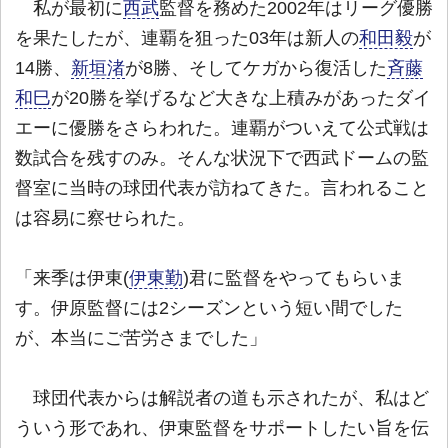
私が最初に
西武
監督を務めた2002年はリーグ優勝
を果たしたが、連覇を狙った03年は新人の
和田毅
が
14勝、
新垣渚
が8勝、そしてケガから復活した
斉藤
和巳
が20勝を挙げるなど大きな上積みがあったダイ
エーに優勝をさらわれた。連覇がついえて公式戦は
数試合を残すのみ。そんな状況下で西武ドームの監
督室に当時の球団代表が訪ねてきた。言われること
は容易に察せられた。
「来季は伊東(
伊東勤
)君に監督をやってもらいま
す。伊原監督には2シーズンという短い間でした
が、本当にご苦労さまでした」
球団代表からは解説者の道も示されたが、私はど
ういう形であれ、伊東監督をサポートしたい旨を伝