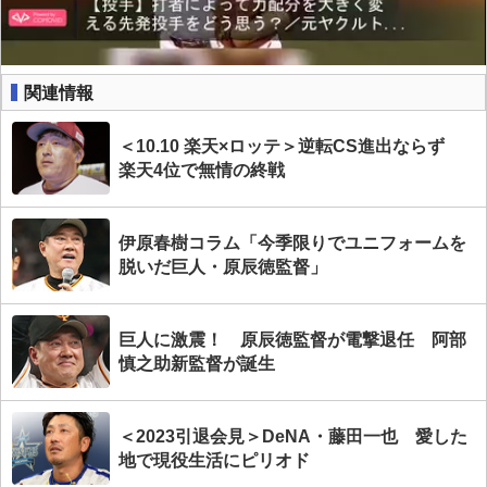
関連情報
＜10.10 楽天×ロッテ＞逆転CS進出ならず
楽天4位で無情の終戦
伊原春樹コラム「今季限りでユニフォームを
脱いだ巨人・原辰徳監督」
巨人に激震！ 原辰徳監督が電撃退任 阿部
慎之助新監督が誕生
＜2023引退会見＞DeNA・藤田一也 愛した
地で現役生活にピリオド