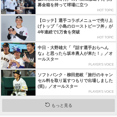
募金箱を持って球場に立つ
HOT TOPIC
【ロッテ】選手コラボメニューで売り上
げトップ「小島のローストビーフ丼」が
4年連続で1万食を突破
HOT TOPIC
中日・大野雄大「『話す選手おらへん
な』と思ったら坂本勇人が来た！」／オ
ールスター
PLAYER'S VOICE
ソフトバンク・柳田悠岐「旅行のキャン
セル料を取り返すつもりで出場しました
(笑)」／オールスター
PLAYER'S VOICE
もっと見る