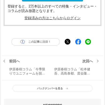
登録すると、2万本以上のすべての特集・インタビュー・
コラムが読み放題となります。
登録済みの方はこちらからログイン
この記事に注目！
前回へ
次回へ
伊原春樹コラム「今季限
伊原春樹コラム「松本健
りでユニフォームを脱い
吾、高島泰都、度会隆
だ巨人・原辰徳監督。巨
輝……社会人にも即戦力
大戦力を自在に操りかつ
としてプロで通用する選
ては優れていた決断力」
手は数多」
バックナンバーを見る