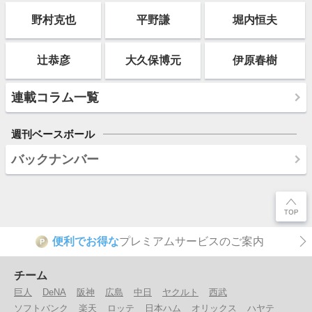
野村克也
平野謙
堀内恒夫
辻恭彦
大久保博元
伊原春樹
連載コラム一覧
週刊ベースボール
バックナンバー
便利でお得な
プレミアムサービスのご案内
P
チーム
巨人
DeNA
阪神
広島
中日
ヤクルト
西武
ソフトバンク
楽天
ロッテ
日本ハム
オリックス
ハヤテ