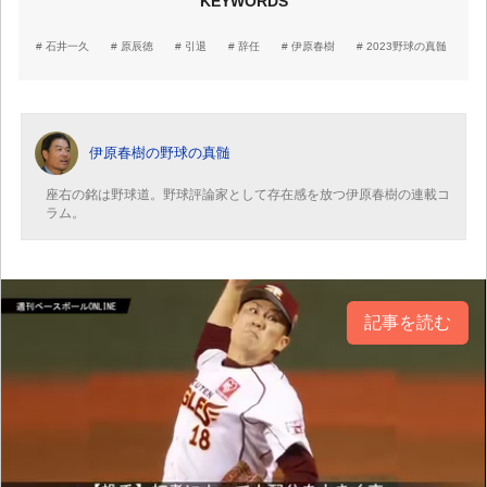
KEYWORDS
石井一久
原辰徳
引退
辞任
伊原春樹
2023野球の真髄
伊原春樹の野球の真髄
座右の銘は野球道。野球評論家として存在感を放つ伊原春樹の連載コ
ラム。
記事を読む