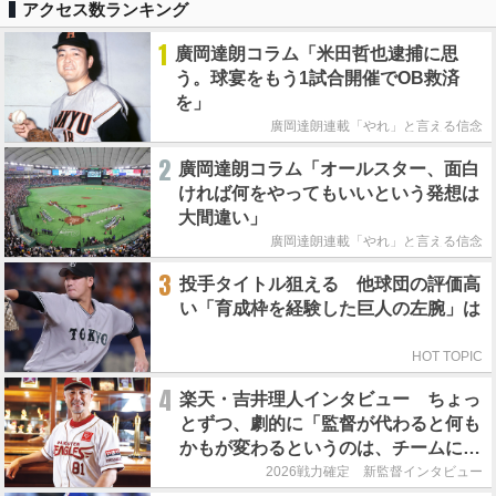
アクセス数ランキング
1
廣岡達朗コラム「米田哲也逮捕に思
う。球宴をもう1試合開催でOB救済
を」
廣岡達朗連載「やれ」と言える信念
2
廣岡達朗コラム「オールスター、面白
ければ何をやってもいいという発想は
大間違い」
廣岡達朗連載「やれ」と言える信念
3
投手タイトル狙える 他球団の評価高
い「育成枠を経験した巨人の左腕」は
HOT TOPIC
4
楽天・吉井理人インタビュー ちょっ
とずつ、劇的に「監督が代わると何も
かもが変わるというのは、チームにと
って良くないことなんです」
2026戦力確定 新監督インタビュー