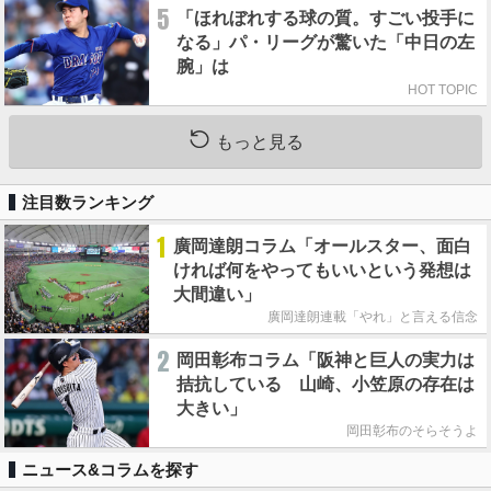
5
「ほれぼれする球の質。すごい投手に
なる」パ・リーグが驚いた「中日の左
腕」は
HOT TOPIC
もっと見る
注目数ランキング
1
廣岡達朗コラム「オールスター、面白
ければ何をやってもいいという発想は
大間違い」
廣岡達朗連載「やれ」と言える信念
2
岡田彰布コラム「阪神と巨人の実力は
拮抗している 山崎、小笠原の存在は
大きい」
岡田彰布のそらそうよ
ニュース&コラムを探す