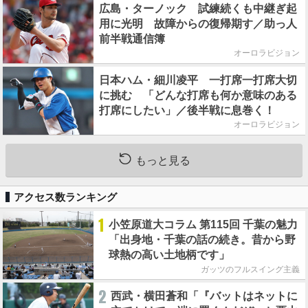
広島・ターノック 試練続くも中継ぎ起
用に光明 故障からの復帰期す／助っ人
前半戦通信簿
オーロラビジョン
日本ハム・細川凌平 一打席一打席大切
に挑む 「どんな打席も何か意味のある
打席にしたい」／後半戦に息巻く！
オーロラビジョン
もっと見る
アクセス数ランキング
1
小笠原道大コラム 第115回 千葉の魅力
「出身地・千葉の話の続き。昔から野
球熱の高い土地柄です」
ガッツのフルスイング主義
2
西武・横田蒼和「『バットはネットに