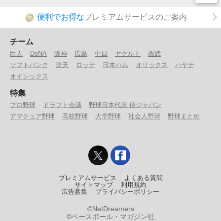
便利でお得な
プレミアムサービスのご案内
P
チーム
巨人
DeNA
阪神
広島
中日
ヤクルト
西武
ソフトバンク
楽天
ロッテ
日本ハム
オリックス
ハヤテ
オイシックス
特集
プロ野球
ドラフト会議
野球日本代表 侍ジャパン
アマチュア野球
高校野球
大学野球
社会人野球
野球まとめ
プレミアムサービス
よくある質問
サイトマップ
利用規約
広告募集
プライバシーポリシー
©NetDreamers
©ベースボール・マガジン社