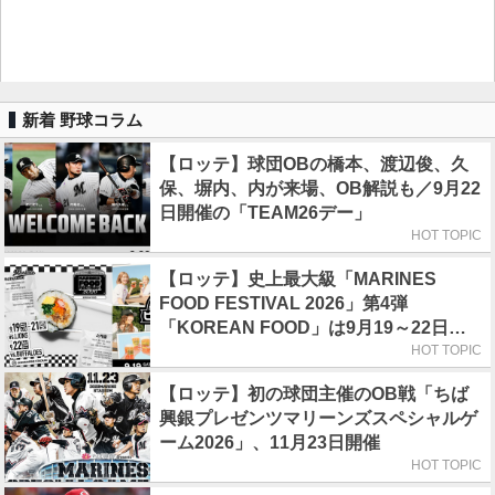
新着 野球コラム
【ロッテ】球団OBの橋本、渡辺俊、久
保、塀内、内が来場、OB解説も／9月22
日開催の「TEAM26デー」
HOT TOPIC
【ロッテ】史上最大級「MARINES
FOOD FESTIVAL 2026」第4弾
「KOREAN FOOD」は9月19～22日／
初日はビール半額デー
HOT TOPIC
【ロッテ】初の球団主催のOB戦「ちば
興銀プレゼンツマリーンズスペシャルゲ
ーム2026」、11月23日開催
HOT TOPIC