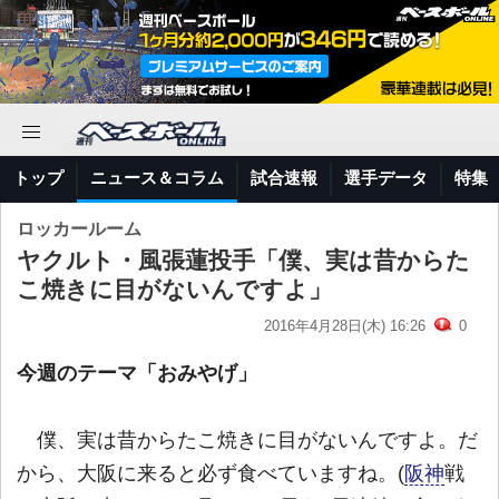
トップ
ニュース＆コラム
試合速報
選手データ
特集
ロッカールーム
ヤクルト・風張蓮投手「僕、実は昔からた
こ焼きに目がないんですよ」
2016年4月28日(木) 16:26
0
今週のテーマ「おみやげ」
僕、実は昔からたこ焼きに目がないんですよ。だ
から、大阪に来ると必ず食べていますね。(
阪神
戦