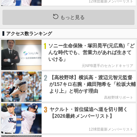
12球団最新メンバーリスト
もっと見る
アクセス数ランキング
1
ソニー生命保険・塚田晃平(元広島)「ど
んな時代でも、営業力があれば生きて
いける」
元NPB選手のセカンドキャリア
2
【高校野球】横浜高・渡辺元智元監督
が157キロ右腕・織田翔希を「松坂大輔
より上」と明かす理由
高校野球リポート
3
ヤクルト・首位猛追へ道を切り開く
【2026最終メンバーリスト】
12球団最新メンバーリスト