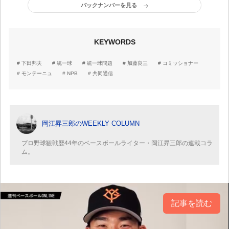
あ」
バックナンバーを見る
KEYWORDS
下田邦夫
統一球
統一球問題
加藤良三
コミッショナー
モンテーニュ
NPB
共同通信
岡江昇三郎のWEEKLY COLUMN
プロ野球観戦歴44年のベースボールライター・岡江昇三郎の連載コラ
ム。
記事を読む