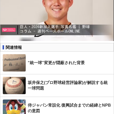
関連情報
“統一球”変更が隠蔽された背景
坂井保之(プロ野球経営評論家)が解説する統
一球問題
侍ジャパン常設化 復興試合までの経緯とNPB
の意図