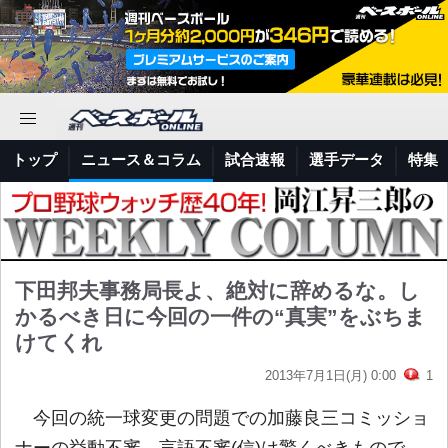
トップ
ニュース＆コラム
試合速報
選手データ
特集
下田邦夫事務局長よ、絶対に辞めるな。し
かるべき日に今回の一件の“真実”をぶちま
けてくれ
2013年7月1日(月) 0:00
1
今回の統一球変更の問題での加藤良三コミッショ
ナーの挙動不審、言語不審(信)は驚くべきもので、