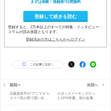
まずは体験！登録後7日間無料
登録して続きを読む
登録すると、2万本以上のすべての特集・インタビュー・
コラムが読み放題となります。
登録済みの方はこちらからログイン
この記事に注目！
前回へ
次回へ
元阪急投手の“アニマル”レ
エポックメーキングだっ
スリー氏の死で思い出し
た1974年夏。初の金属バ
た。「阪急という天国の
ット、定岡フィーバー
ようなチームがあったな