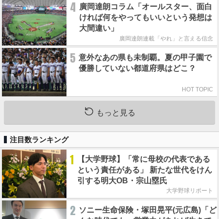
4
廣岡達朗コラム「オールスター、面白
ければ何をやってもいいという発想は
大間違い」
廣岡達朗連載「やれ」と言える信念
5
意外なあの県も未制覇。夏の甲子園で
優勝していない都道府県はどこ？
HOT TOPIC
もっと見る
注目数ランキング
1
【大学野球】「常に母校の代表である
という責任がある」 新たな世代をけん
引する明大OB・宗山塁氏
大学野球リポート
2
ソニー生命保険・塚田晃平(元広島)「ど