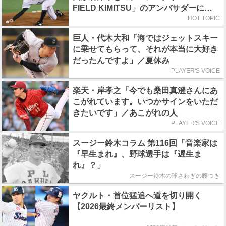
FIELD KIMITSU」のアンバサダーに就
任
HOT TOPIC
巨人・代木大和「海ではジェットスキー
に乗せてもらって、それが本当に大好き
だったんですよ」／夏休み
PLAYER'S VOICE
楽天・岸孝之「今でも桑田真澄さんにあ
こがれています。いつかサインをいただ
きたいです」／あこがれの人
PLAYER'S VOICE
スージー鈴木コラム 第116回「音楽家は
『早生まれ』、野球選手は『遅生ま
れ』？」
スージー鈴木の球さわぎの腰つき
ヤクルト・首位猛追へ道を切り開く
【2026最終メンバーリスト】