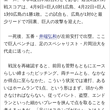
戦スコアは、4月9日=巨人0対1広島、4月22日=巨人
1対0広島の1勝1敗。この試合も、広島が1対0と最
少リードで7回裏、巨人の攻撃を迎えた。
一死後、五番・
井端弘和
が左前安打で出塁。ここ
で巨人ベンチは、足のスペシャリスト・片岡治大を
代走に送った。
戦況を再確認すると、前田も菅野もともにエース
らしい締まったピッチング。両チームとも、なかな
か得点に至らなかた。こういう状況では連打、ある
いはホームランで1点、という形はまず、頭から外
さなければならない。従ってバント、盗塁、エンド
ランといった細かいプレーを挟んで点を取ることを
考えるべきだ。「足にはスランプがない」とはよく