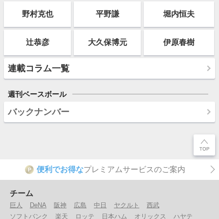
野村克也
平野謙
堀内恒夫
辻恭彦
大久保博元
伊原春樹
連載コラム一覧
週刊ベースボール
バックナンバー
便利でお得な
プレミアムサービスのご案内
P
チーム
巨人
DeNA
阪神
広島
中日
ヤクルト
西武
ソフトバンク
楽天
ロッテ
日本ハム
オリックス
ハヤテ