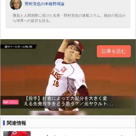
野村克也の本格野球論
勝負と人間洞察に長けた名将・野村克也の連載コラム。独自の視点か
ら球界への提言を語る。
記事を読む
関連情報