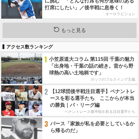
に挑む 「どんな打席も何か意味のある
打席にしたい」／後半戦に息巻く！
オーロラビジョン
もっと見る
アクセス数ランキング
1
小笠原道大コラム 第115回 千葉の魅力
「出身地・千葉の話の続き。昔から野
球熱の高い土地柄です」
ガッツのフルスイング主義
2
【12球団後半戦注目選手】ペナントレ
ースを彩る選手たち ここからが本当
の勝負｜パ・リーグ編
ペナントレース後半戦を彩る注目選手たち
3
バース「家族が私を必要としているか
ら帰るのだ」