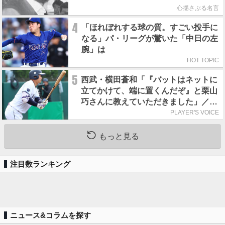
心揺さぶる名言
4
「ほれぼれする球の質。すごい投手に
なる」パ・リーグが驚いた「中日の左
腕」は
HOT TOPIC
5
西武・横田蒼和「『バットはネットに
立てかけて、端に置くんだぞ』と栗山
巧さんに教えていただきました」／憧
れの人からの金言
PLAYER'S VOICE
もっと見る
注目数ランキング
ニュース&コラムを探す