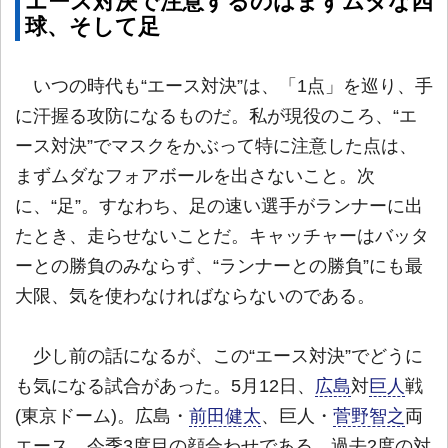
エース対決で注意するのはまずムダな四
球、そして足
いつの時代も“エース対決”は、「1点」を巡り、手
に汗握る攻防になるものだ。私が現役のころ、“エ
ース対決”でマスクをかぶって特に注意した点は、
まずムダなフォアボールを出さないこと。次
に、“足”。すなわち、足の速い選手がランナーに出
たとき、走らせないことだ。キャッチャーはバッタ
ーとの勝負のみならず、“ランナーとの勝負”にも最
大限、気を使わなければならないのである。
少し前の話になるが、この“エース対決”でどうに
も気になる試合があった。5月12日、
広島
対
巨人
戦
(東京ドーム)。広島・
前田健太
、巨人・
菅野智之
両
エース、今季3度目の顔合わせである。過去2度の対