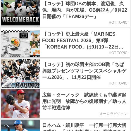
【ロッテ】球団OBの橋本、渡辺俊、久
保、塀内、内が来場、OB解説も／9月22
日開催の「TEAM26デー」
HOT TOPIC
【ロッテ】史上最大級「MARINES
FOOD FESTIVAL 2026」第4弾
「KOREAN FOOD」は9月19～22日／
初日はビール半額デー
HOT TOPIC
【ロッテ】初の球団主催のOB戦「ちば
興銀プレゼンツマリーンズスペシャルゲ
ーム2026」、11月23日開催
HOT TOPIC
広島・ターノック 試練続くも中継ぎ起
用に光明 故障からの復帰期す／助っ人
前半戦通信簿
オーロラビジョン
日本ハム・細川凌平 一打席一打席大切