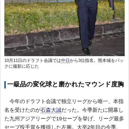
10月11日のドラフト会議では
中日
から3位指名。熊本城をバッ
クに撮影に応じた
一級品の変化球と磨かれたマウンド度胸
今年のドラフト会議で独立リーグから唯一、本指
名を受けたのが
石森大誠
だった。今季新たに開幕し
た九州アジアリーグで19セーブを挙げ、リーグ最多
セーブ投手賞を獲得した左腕。大卒2年目の今季、