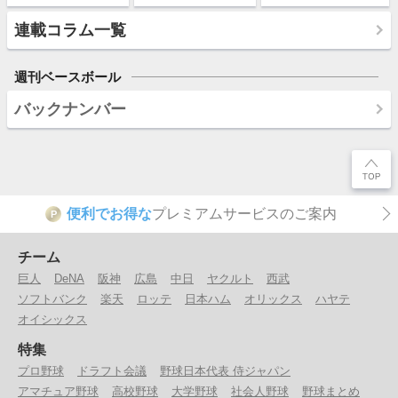
連載コラム一覧
週刊ベースボール
バックナンバー
便利でお得な
プレミアムサービスのご案内
P
チーム
巨人
DeNA
阪神
広島
中日
ヤクルト
西武
ソフトバンク
楽天
ロッテ
日本ハム
オリックス
ハヤテ
オイシックス
特集
プロ野球
ドラフト会議
野球日本代表 侍ジャパン
アマチュア野球
高校野球
大学野球
社会人野球
野球まとめ