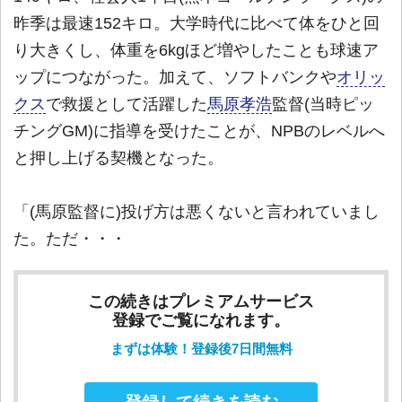
昨季は最速152キロ。大学時代に比べて体をひと回
り大きくし、体重を6kgほど増やしたことも球速ア
ップにつながった。加えて、ソフトバンクや
オリッ
クス
で救援として活躍した
馬原孝浩
監督(当時ピッ
チングGM)に指導を受けたことが、NPBのレベルへ
と押し上げる契機となった。
「(馬原監督に)投げ方は悪くないと言われていまし
た。ただ・・・
この続きはプレミアムサービス
登録でご覧になれます。
まずは体験！登録後7日間無料