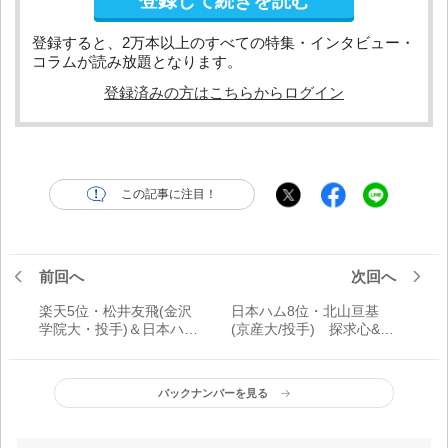
登録して続きを読む
登録すると、2万本以上のすべての特集・インタビュー・
コラムが読み放題となります。
登録済みの方はこちらからログイン
この記事に注目！
前回へ
次回へ
楽天5位・松井友飛(金沢
日本ハム8位・北山亘基
学院大・投手)＆日本ハム
(京産大/投手) 探求心&思
6位・長谷川威展(金沢学
考力に優れた153キロ右腕
院大・投手) 特長生かして
勝負する長身右腕と変則
バックナンバーを見る
左腕