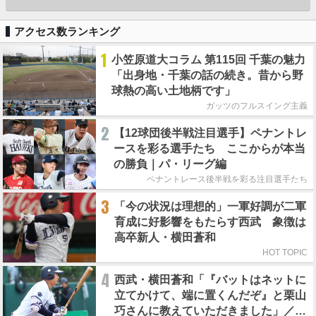
アクセス数ランキング
1
小笠原道大コラム 第115回 千葉の魅力
「出身地・千葉の話の続き。昔から野
球熱の高い土地柄です」
ガッツのフルスイング主義
2
【12球団後半戦注目選手】ペナントレ
ースを彩る選手たち ここからが本当
の勝負｜パ・リーグ編
ペナントレース後半戦を彩る注目選手たち
3
「今の状況は理想的」一軍好調が二軍
育成に好影響をもたらす西武 象徴は
高卒新人・横田蒼和
HOT TOPIC
4
西武・横田蒼和「『バットはネットに
立てかけて、端に置くんだぞ』と栗山
巧さんに教えていただきました」／憧