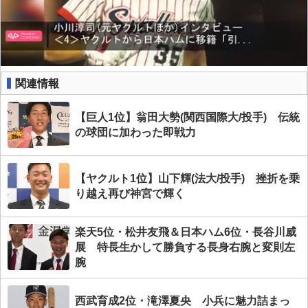
関連情報
【巨人1位】翁田大勢(関西国際大/投手) 伝統
の球団に加わった即戦力
【ヤクルト1位】山下輝(法大/投手) 挫折を乗
り越え再び神宮で輝く
楽天5位・松井友飛＆日本ハム6位・長谷川威
展 特長生かして勝負する長身右腕と変則左
腕
西武育成2位・滝澤夏央 小兵に魅力詰まっ