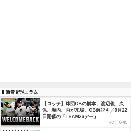
新着 野球コラム
【ロッテ】球団OBの橋本、渡辺俊、久
保、塀内、内が来場、OB解説も／9月22
日開催の「TEAM26デー」
HOT TOPIC