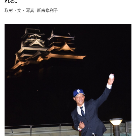
れる。
取材・文・写真=新甫條利子