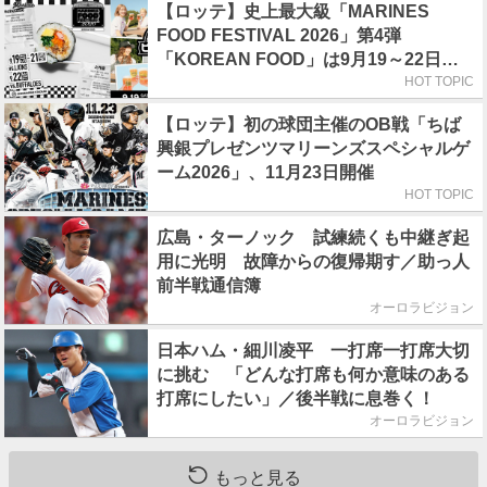
【ロッテ】史上最大級「MARINES
FOOD FESTIVAL 2026」第4弾
「KOREAN FOOD」は9月19～22日／
初日はビール半額デー
HOT TOPIC
【ロッテ】初の球団主催のOB戦「ちば
興銀プレゼンツマリーンズスペシャルゲ
ーム2026」、11月23日開催
HOT TOPIC
広島・ターノック 試練続くも中継ぎ起
用に光明 故障からの復帰期す／助っ人
前半戦通信簿
オーロラビジョン
日本ハム・細川凌平 一打席一打席大切
に挑む 「どんな打席も何か意味のある
打席にしたい」／後半戦に息巻く！
オーロラビジョン
もっと見る