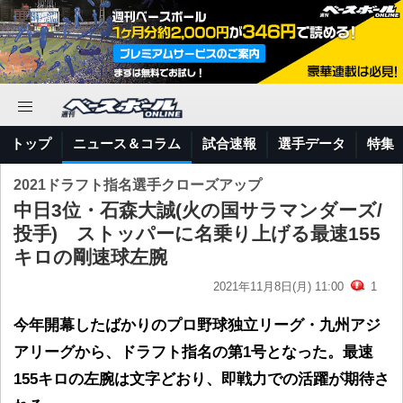
トップ
ニュース＆コラム
試合速報
選手データ
特集
2021ドラフト指名選手クローズアップ
中日3位・石森大誠(火の国サラマンダーズ/
投手) ストッパーに名乗り上げる最速155
キロの剛速球左腕
2021年11月8日(月) 11:00
1
今年開幕したばかりのプロ野球独立リーグ・九州アジ
アリーグから、ドラフト指名の第1号となった。最速
155キロの左腕は文字どおり、即戦力での活躍が期待さ