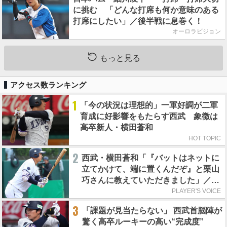
に挑む 「どんな打席も何か意味のある
打席にしたい」／後半戦に息巻く！
オーロラビジョン
もっと見る
アクセス数ランキング
1
「今の状況は理想的」一軍好調が二軍
育成に好影響をもたらす西武 象徴は
高卒新人・横田蒼和
HOT TOPIC
2
西武・横田蒼和「『バットはネットに
立てかけて、端に置くんだぞ』と栗山
巧さんに教えていただきました」／憧
れの人からの金言
PLAYER'S VOICE
3
「課題が見当たらない」 西武首脳陣が
驚く高卒ルーキーの高い“完成度”