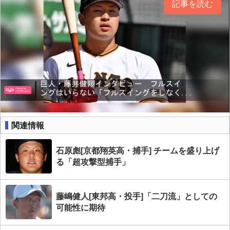
記事を読む
関連情報
石原彪[京都翔英高・捕手] チームを盛り上げ
る「超攻撃型捕手」
藤嶋健人[東邦高・投手]「二刀流」としての
可能性に期待