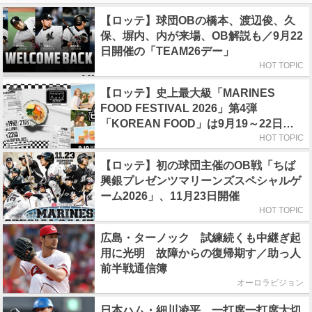
【ロッテ】球団OBの橋本、渡辺俊、久
保、塀内、内が来場、OB解説も／9月22
日開催の「TEAM26デー」
HOT TOPIC
【ロッテ】史上最大級「MARINES
FOOD FESTIVAL 2026」第4弾
「KOREAN FOOD」は9月19～22日／
初日はビール半額デー
HOT TOPIC
【ロッテ】初の球団主催のOB戦「ちば
興銀プレゼンツマリーンズスペシャルゲ
ーム2026」、11月23日開催
HOT TOPIC
広島・ターノック 試練続くも中継ぎ起
用に光明 故障からの復帰期す／助っ人
前半戦通信簿
オーロラビジョン
日本ハム・細川凌平 一打席一打席大切