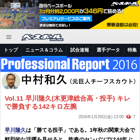
トップ
ニュース＆コラム
試合速報
選手データ
特集
Vol.11 早川隆久(木更津総合高・投手) キレ
で勝負する142キロ左腕
2016年1月29日(金) 13:00
7
早川隆久
は「勝てる投手」である。1年秋の関東大会で
鮮烈的な活躍を見せると、昨春のセンバツでは44年ぶ