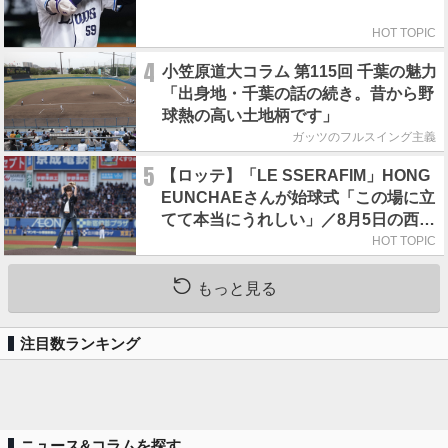
HOT TOPIC
4
小笠原道大コラム 第115回 千葉の魅力
「出身地・千葉の話の続き。昔から野
球熱の高い土地柄です」
ガッツのフルスイング主義
5
【ロッテ】「LE SSERAFIM」HONG
EUNCHAEさんが始球式「この場に立
てて本当にうれしい」／8月5日の西武
戦（ZOZOマリン）
HOT TOPIC
もっと見る
注目数ランキング
ニュース&コラムを探す