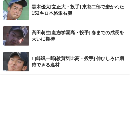
黒木優太[立正大・投手] 東都二部で磨かれた
152キロ本格派右腕
高田萌生[創志学園高・投手] 春までの成長を
大いに期待
山崎颯一郎[敦賀気比高・投手] 伸びしろに期
待できる逸材