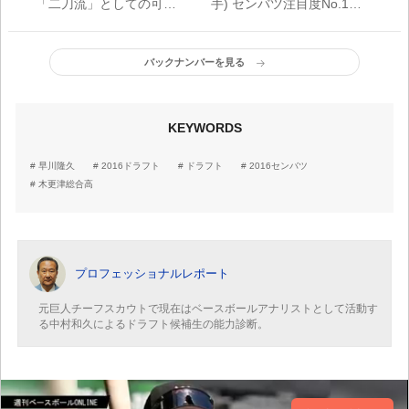
「二刀流」としての可能
手) センバツ注目度No.1の
性に期待
怪物左腕
バックナンバーを見る
KEYWORDS
早川隆久
2016ドラフト
ドラフト
2016センバツ
木更津総合高
プロフェッショナルレポート
元巨人チーフスカウトで現在はベースボールアナリストとして活動す
る中村和久によるドラフト候補生の能力診断。