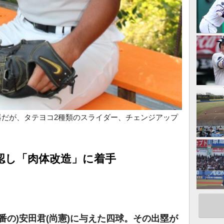
器だが、タテヨコ2種類のスライダー、チェンジアップ
認し「肉体改造」に着手
。
番の)安田君(尚憲)に与えた四球。その出塁が