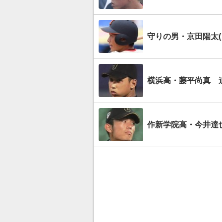
守りの男・京田陽太
横浜高・藤平尚真 
作新学院高・今井達