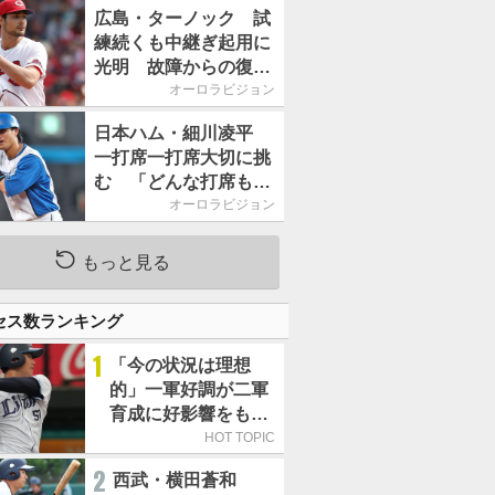
2026」、11月23日開
広島・ターノック 試
催
練続くも中継ぎ起用に
光明 故障からの復帰
期す／助っ人前半戦通
オーロラビジョン
信簿
日本ハム・細川凌平
一打席一打席大切に挑
む 「どんな打席も何
か意味のある打席にし
オーロラビジョン
たい」／後半戦に息巻
く！
もっと見る
セス数ランキング
1
「今の状況は理想
的」一軍好調が二軍
育成に好影響をもた
らす西武 象徴は高
HOT TOPIC
卒新人・横田蒼和
2
西武・横田蒼和