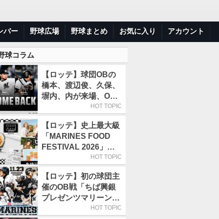
ンバー
野球広場
野球まとめ
お気に入り
アカウント
 野球コラム
【ロッテ】球団OBの
橋本、渡辺俊、久保、
塀内、内が来場、OB
解説も／9月22日開催
HOT TOPIC
の「TEAM26デー」
【ロッテ】史上最大級
「MARINES FOOD
FESTIVAL 2026」第4
弾「KOREAN
HOT TOPIC
FOOD」は9月19～22
【ロッテ】初の球団主
日／初日はビール半額
催のOB戦「ちば興銀
デー
プレゼンツマリーンズ
スペシャルゲーム
HOT TOPIC