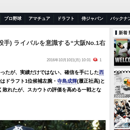
プロ野球
アマチュア
ドラフト
侍ジャパン
バックナ
新着
手) ライバルを意識する“大阪No.1右
2016年10月10日(月) 10:01
1
かったが、実績だけではない、確信を手にした
西
ではドラフト1位候補左腕・
寺島成輝
(履正社高)と
く敗れたが、スカウトの評価を高める一戦とな