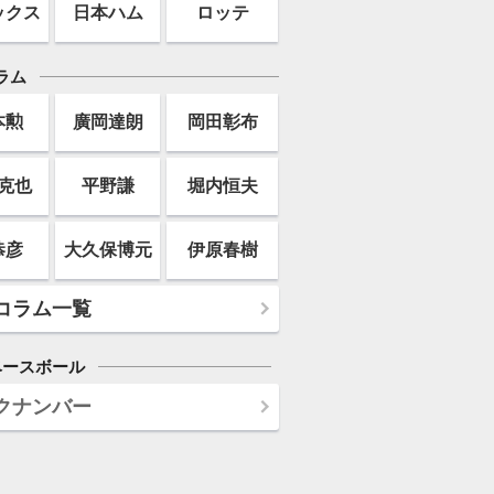
ックス
日本ハム
ロッテ
ラム
本勲
廣岡達朗
岡田彰布
克也
平野謙
堀内恒夫
恭彦
大久保博元
伊原春樹
コラム一覧
ベースボール
クナンバー