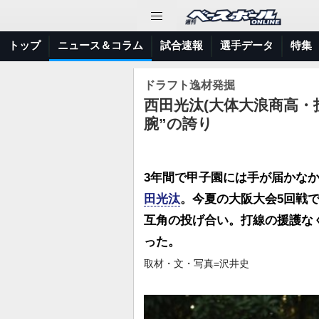
トップ
ニュース＆コラム
試合速報
選手データ
特集
ドラフト逸材発掘
西田光汰(大体大浪商高・投
腕”の誇り
3年間で甲子園には手が届かな
田光汰
。今夏の大阪大会5回戦
互角の投げ合い。打線の援護な
った。
取材・文・写真=沢井史