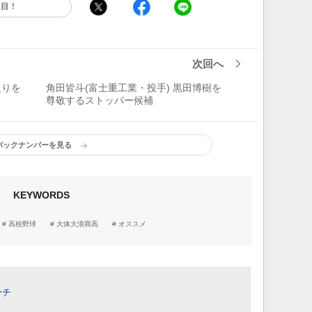
注目！
次回へ
入りを
角田皆斗(富士重工業・投手) 黒田博樹を
尊敬するストッパー候補
バックナンバーを見る
KEYWORDS
高校野球
大体大浪商高
オススメ
ーチ