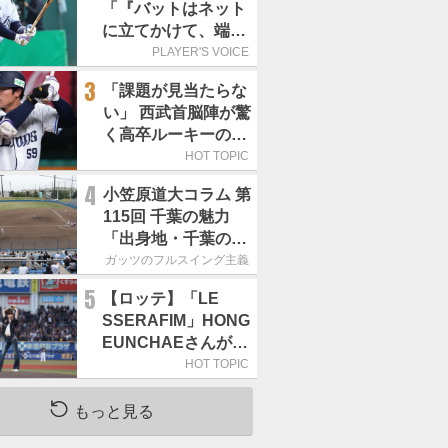
「『バットはネット
に立てかけて、端に
置くんだぞ』と栗山
PLAYER'S VOICE
巧さんに教えていた
3
「課題が見当たらな
だきました」／憧れ
い」 西武首脳陣が驚
の人からの金言
く高卒ルーキーの高
い“完成度”
HOT TOPIC
4
小笠原道大コラム 第
115回 千葉の魅力
「出身地・千葉の話
の続き。昔から野球
ガッツのフルスイング主義
熱の高い土地柄で
5
【ロッテ】「LE
す」
SSERAFIM」HONG
EUNCHAEさんが始
球式「この場に立て
HOT TOPIC
て本当にうれしい」
／8月5日の西武戦
もっと見る
（ZOZOマリン）