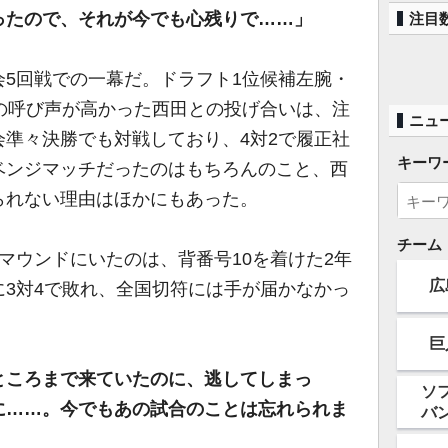
ったので、それが今でも心残りで……」
注目
5回戦での一幕だ。ドラフト1位候補左腕・
」の呼び声が高かった西田との投げ合いは、注
ニュ
準々決勝でも対戦しており、4対2で履正社
キーワ
ベンジマッチだったのはもちろんのこと、西
られない理由はほかにもあった。
チーム
マウンドにいたのは、背番号10を着けた2年
広
3対4で敗れ、全国切符には手が届かなかっ
巨
ところまで来ていたのに、逃してしまっ
ソ
に……。今でもあの試合のことは忘れられま
バ