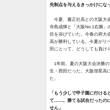
先制点を与えるきっかけにな
今夏、履正社高との大阪大会
寺島成輝と「大阪No.1右腕
目を浴びていた。今春の府大会
高が勝利している。今夏がリ
田にとって、どうしても負け
1年前。夏の大阪大会決勝の
生・西田だった。大阪偕星高に
た。
「もう少しで甲子園に行ける
て……。勝てる試合だったの
せん」