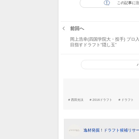
この記事に
前回へ
岡上浩幸(四国学院大・投手) プロ
目指すドラフト“隠し玉”
西田光汰
2016ドラフト
ドラフト
逸材発掘！ドラフト候補リサ